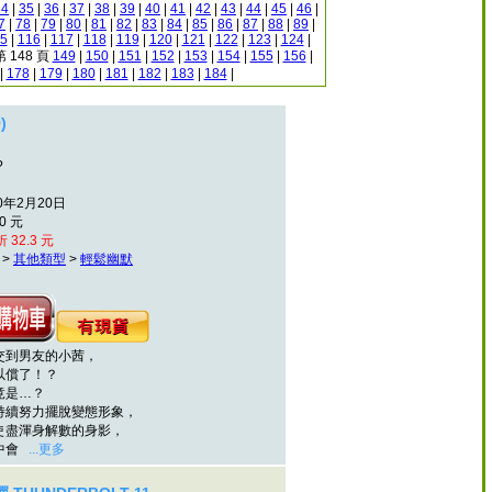
34
|
35
|
36
|
37
|
38
|
39
|
40
|
41
|
42
|
43
|
44
|
45
|
46
|
7
|
78
|
79
|
80
|
81
|
82
|
83
|
84
|
85
|
86
|
87
|
88
|
89
|
5
|
116
|
117
|
118
|
119
|
120
|
121
|
122
|
123
|
124
|
第 148 頁
149
|
150
|
151
|
152
|
153
|
154
|
155
|
156
|
|
178
|
179
|
180
|
181
|
182
|
183
|
184
|
)
?
0年2月20日
0 元
 32.3 元
>
其他類型
>
輕鬆幽默
到男友的小茜，
償了！？
是…？
續努力擺脫變態形象，
盡渾身解數的身影，
中會
...更多