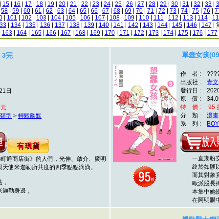
|
15
|
16
|
17
|
18
|
19
|
20
|
21
|
22
|
23
|
24
|
25
|
26
|
27
|
28
|
29
|
30
|
31
|
32
|
33
|
|
58
|
59
|
60
|
61
|
62
|
63
|
64
|
65
|
66
|
67
|
68
|
69
|
70
|
71
|
72
|
73
|
74
|
75
|
76
|
7
0
|
101
|
102
|
103
|
104
|
105
|
106
|
107
|
108
|
109
|
110
|
111
|
112
|
113
|
114
|
11
33
|
134
|
135
|
136
|
137
|
138
|
139
|
140
|
141
|
142
|
143
|
144
|
145
|
146
|
147
| 
|
163
|
164
|
165
|
166
|
167
|
168
|
169
|
170
|
171
|
172
|
173
|
174
|
175
|
176
|
177
單蠢女孩(09
 3完
作 者 : ???
出版社 :
青文
發行日 : 202
21日
原 價 : 34.0
特 價 : 95 折
 元
分 類 :
漫畫
類型
>
輕鬆幽默
系 列 :
BOY
一直期盼交
町通商店街》的人們，光伸、啟介、廣明
終於如願以
與天使米迦勒所共度的四季點點滴滴。
而其對象竟
法，
歐派股長持
迦勒身邊，
本集中她使
在阿明眼