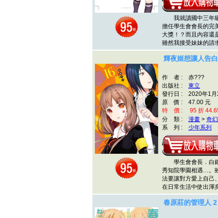
我就讀國中三年級
擔任學生會會長的完
大獎！？而且內容還
雖然我接受妹妹的請
輝夜姬想讓人告白
作 者 : 赤???
出版社 :
東立
發行日 : 2020年1月
原 價 : 47.00 元
特 價 : 95 折 44.6
分 類 :
漫畫
>
奇幻
系 列 :
少年系列
學生會會長．白銀
秀知院學園相遇…。
法要讓對方愛上自己
在日常生活中使出渾
春原莊的管理人 2