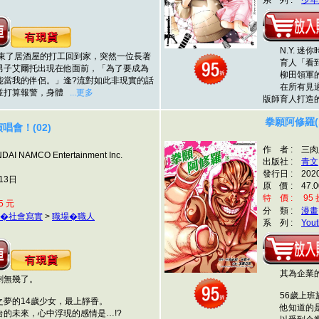
系 列 :
少年
N.Y. 迷你
束了居酒屋的打工回到家，突然一位長著
育人「看到
男子艾爾托出現在他面前，「為了要成為
柳田領軍的N
能當我的伴侶。」逢?流對如此非現實的話
在所有見過世
並打算報警，身體
...更多
版師育人打造
拳願阿修羅(1
唱會！(02)
作 者 : 三
 NAMCO Entertainment Inc.
出版社 :
青文
發行日 : 202
13日
原 價 : 47.0
特 價 : 95 折
5 元
分 類 :
漫畫
�社會寫實
>
職場�職人
系 列 :
Yout
其為企業的
無幾了。
56歲上班族
的14歲少女，最上靜香。
他知道的是
未來，心中浮現的感情是…!?