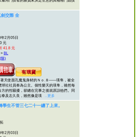
雇用鬥技者的勝負來決定生意的異種格鬥競技
劍交際 全
0年2月05日
0 元
 41.8 元
>
BL
(限)
著天使面孔魔鬼身材的Ｎｏ.８——瑛隼，被全
欖球社社員奉為公主。個性樂天的瑛隼，雖然每
各方的性騷擾，卻總在完事之後就原諒他們。同
右拳及左久良，雖然像是瑛
...更多
轉學生不管三七二十一纏了上來。
村拓
0年2月03日