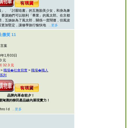
、「討厭唸書」的五胞胎美少女，和身為兼
，要讓她們可以順利「畢業」的風太郎。在京都
間，五姊妹為了風太郎，關係一度鬧僵，但風波
誼更加堅定，讓修學旅行愉快地
...更多
微笑 11
谷言葉
0年1月03日
0 元
 32.3 元
>
職場�社會寫實
>
職場�職人
系列
品牌內革命前夕！
潮洶湧的柳田產品線內展現實力！
o I d
...更多