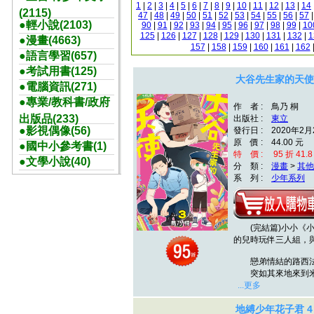
1
|
2
|
3
|
4
|
5
|
6
|
7
|
8
|
9
|
10
|
11
|
12
|
13
|
14
(2115)
47
|
48
|
49
|
50
|
51
|
52
|
53
|
54
|
55
|
56
|
57
●輕小說(2103)
90
|
91
|
92
|
93
|
94
|
95
|
96
|
97
|
98
|
99
|
10
125
|
126
|
127
|
128
|
129
|
130
|
131
|
132
|
1
●漫畫(4663)
157
|
158
|
159
|
160
|
161
|
162
●語言學習(657)
●考試用書(125)
大谷先生家的天使
●電腦資訊(271)
●專業/教科書/政府
作 者 : 鳥乃 桐
出版品(233)
出版社 :
東立
●影視偶像(56)
發行日 : 2020年2月
原 價 : 44.00 元
●國中小參考書(1)
特 價 : 95 折 41.8
●文學小說(40)
分 類 :
漫畫
>
其他
系 列 :
少年系列
(完結篇)小小《小
的兒時玩伴三人組，
戀弟情結的路西
突如其來地來到米
...更多
地縛少年花子君 4