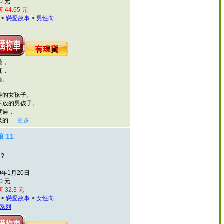
0 元
 44.65 元
>
戀愛故事
>
男性向
懂，
真，
憶。
的女孩子。
放的男孩子。
過，
級的
...更多
 11
 ?
0年1月20日
0 元
 32.3 元
>
戀愛故事
>
女性向
系列