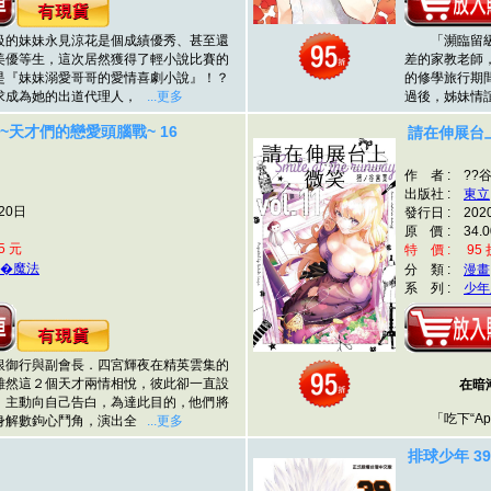
的妹妹永見涼花是個成績優秀、甚至還
「瀕臨留級」
美優等生，這次居然獲得了輕小說比賽的
差的家教老師
是『妹妹溺愛哥哥的愛情喜劇小說』！？
的修學旅行期
求成為她的出道代理人，
...更多
過後，姊妹情
~天才們的戀愛頭腦戰~ 16
請在伸展台上
作 者 : ??
出版社 :
東立
20日
發行日 : 202
原 價 : 34.0
5 元
特 價 : 95 折
�魔法
分 類 :
漫畫
系 列 :
少年
御行與副會長．四宮輝夜在精英雲集的
雖然這２個天才兩情相悅，彼此卻一直設
在暗
、主動向自己告白，為達此目的，他們將
「吃下“Aphr
身解數鉤心鬥角，演出全
...更多
排球少年 39