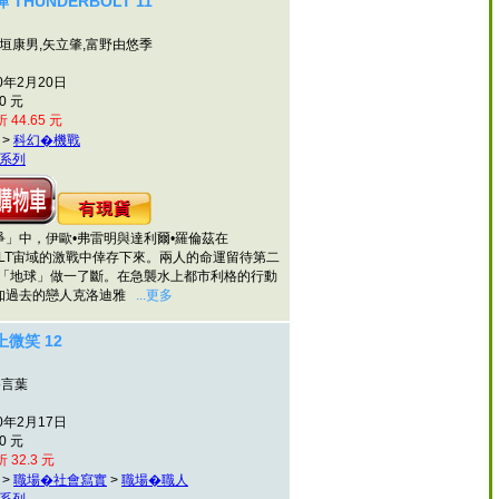
THUNDERBOLT 11
田垣康男,矢立肇,富野由悠季
0年2月20日
0 元
 44.65 元
>
科幻�機戰
系列
中，伊歐•弗雷明與達利爾•羅倫茲在
BOLT宙域的激戰中倖存下來。兩人的命運留待第二
年的「地球」做一了斷。在急襲水上都市利格的行動
知過去的戀人克洛迪雅
...更多
微笑 12
谷言葉
0年2月17日
0 元
 32.3 元
>
職場�社會寫實
>
職場�職人