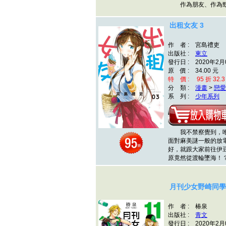
作為朋友、作為勁
出租女友 3
作 者 : 宮島禮吏
出版社 :
東立
發行日 : 2020年2月
原 價 : 34.00 元
特 價 : 95 折 32.3
分 類 :
漫畫
>
戀愛
系 列 :
少年系列
我不禁察覺到，唯有
面對麻美謎一般的放
好，就跟大家前往伊
原竟然從渡輪墜海！
月刊少女野崎同學(
作 者 : 椿泉
出版社 :
青文
發行日 : 2020年2月