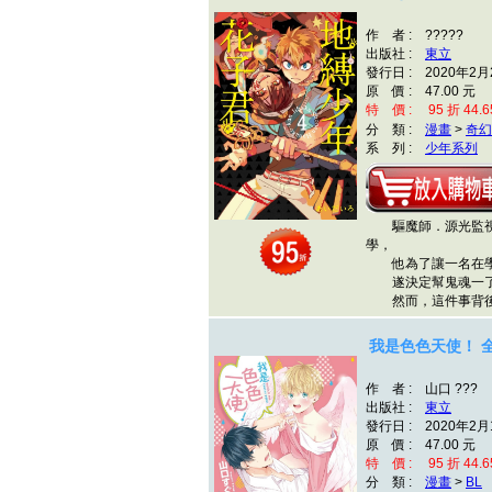
作 者 : ?????
出版社 :
東立
發行日 : 2020年2月
原 價 : 47.00 元
特 價 : 95 折 44.6
分 類 :
漫畫
>
奇幻
系 列 :
少年系列
驅魔師．源光監視
學，
他為了讓一名在學
遂決定幫鬼魂一了
然而，這件事背後
我是色色天使！ 
作 者 : 山口 ???
出版社 :
東立
發行日 : 2020年2月
原 價 : 47.00 元
特 價 : 95 折 44.6
分 類 :
漫畫
>
BL