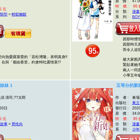
原 價 : 47.0
特 價 : 95 折
5 元
分 類 :
漫畫
類型
>
輕鬆幽默
系 列 :
BOY
因那時懵
因那時天
。
而令人追
熱愛羅萊蕾的「若松博隆」表明真身!!
被大家戲弄
與「都由香里」約會時吐露情衷!?
緊貼著她不
兩人一同度
小學五年
妹妹 1
五等分的新娘
比須 清司,??太郎
作 者 : 春場
出版社 :
東立
20日
發行日 : 202
原 價 : 34.0
5 元
特 價 : 95 折
故事
>
男性向
分 類 :
漫畫
系 列 :
少年