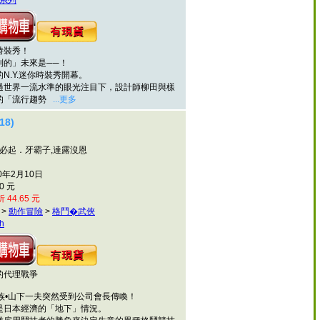
系列
時裝秀！
的」未來是──！
.Y.迷你時裝秀開幕。
界一流水準的眼光注目下，設計師柳田與樣
的「流行趨勢
...更多
8)
肉必起．牙霸子,達露沒恩
0年2月10日
0 元
 44.65 元
>
動作冒險
>
格鬥�武俠
h
代理戰爭
•山下一夫突然受到公司會長傳喚！
日本經濟的「地下」情況。