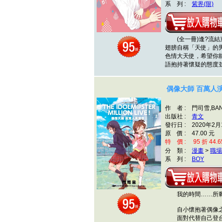
系 列 :
紫界(限)
(全一冊)逢?流結
翅膀自稱「天使」的
色情大天使，希望你
語抱持著懷疑的態度
偶像大師 百萬人演
作 者 : 門司雪,BANDAI
出版社 :
青文
發行日 : 2020年2月
原 價 : 47.00 元
特 價 : 95 折 44.6
分 類 :
漫畫
>
職場
系 列 :
BOY
我的時間……所剩
自小懷抱著偶像之夢
面對代替自己登台的