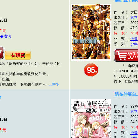
機動戰士鋼彈 
作 者 : 太
出版社 :
東立
20日
發行日 : 202
原 價 : 47.0
5 元
特 價 : 95 折
�魔法
分 類 :
漫畫
系 列 :
少年
著「廁所裡的花子小姐」中的花子同
「一年戰爭」
THUNDER
園玄關作祟的鬼魂淨化升天，
年，0080
心願。
過後，伊歐得
竟隱藏著一個意想不到的人
...更多
請在伸展台上
全
作 者 : ??
出版社 :
東立
發行日 : 202
19日
原 價 : 34.0
特 價 : 95 折
5 元
分 類 :
漫畫