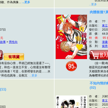
以受到企業
敵、作為偶像…
...更多
...更多
肉體衝撞?真
作 者 : ??
出版社 :
東立
07日
發行日 : 202
原 價 : 44.0
 元
特 價 : 95 折
故事
>
男性向
分 類 :
漫畫
系 列 :
紫界
這份心情，早就已經無法退還了──。
(全一冊)有
電，和也一直坐立不安，心情還沒有整理
都是同志的橄
豆的海邊！可是，在那裡發生的是……水
天都面對來自
？和也也跳海，去救沉
...更多
為橄欖球社的
不知內情的
(02)
11)
作 者 : 川
出版社 :
青文
發行日 : 202
03日