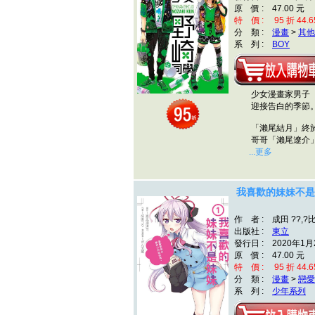
原 價 : 47.00 元
特 價 : 95 折 44.6
分 類 :
漫畫
>
其他
系 列 :
BOY
少女漫畫家男子
迎接告白的季節
「瀨尾結月」終於向
哥哥「瀨尾遼介」在
...更多
我喜歡的妹妹不是
作 者 : 成田 ??,?
出版社 :
東立
發行日 : 2020年1月
原 價 : 47.00 元
特 價 : 95 折 44.6
分 類 :
漫畫
>
戀愛
系 列 :
少年系列