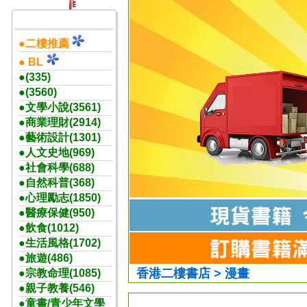
●二樓推薦
● BL
●(335)
●(3560)
●文學小說(3561)
●商業理財(2914)
●藝術設計(1301)
●人文史地(969)
●社會科學(688)
●自然科普(368)
●心理勵志(1850)
●醫療保健(950)
●飲食(1012)
●生活風格(1702)
●旅遊(486)
香港二樓書店 > 漫畫
●宗教命理(1085)
●親子教養(546)
●童書/青少年文學