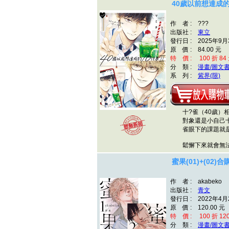
40歲以前想達成的1
作 者 : ???
出版社 :
東立
發行日 : 2025年9月
原 價 : 84.00 元
特 價 : 100 折 84
分 類 :
漫畫/圖文
系 列 :
紫界(限)
十?雀（40歲）相
對象還是小自己十
雀眼下的課題就是
鬆懈下來就會無法
蜜果(01)+(02)合
作 者 : akabeko
出版社 :
青文
發行日 : 2022年4月
原 價 : 120.00 元
特 價 : 100 折 12
分 類 :
漫畫/圖文