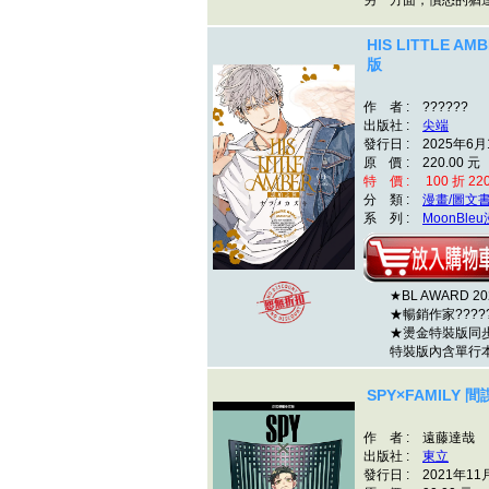
另一方面，憤怒的猶
HIS LITTLE 
版
作 者 : ??????
出版社 :
尖端
發行日 : 2025年6月
原 價 : 220.00 元
特 價 : 100 折 22
分 類 :
漫畫/圖文
系 列 :
MoonBle
★BL AWARD 
★暢銷作家????
★燙金特裝版同步
特裝版內含單行本
SPY×FAMILY 
作 者 : 遠藤達哉
出版社 :
東立
發行日 : 2021年11