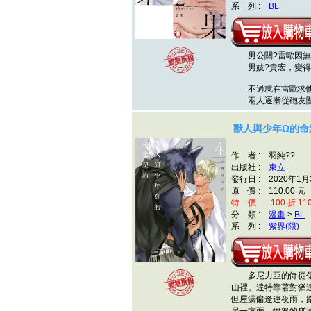
系 列 :
BL
男公關?雷歐因無
男妓?貴宏，變得
不過就在雷歐求他
兩人逐漸從砲友關
獸人與少年Ω的命定
作 者 : 羽純??
出版社 :
東立
發行日 : 2020年1月
原 價 : 110.00 元
特 價 : 100 折 11
分 類 :
漫畫
>
BL
系 列 :
紫界(限)
多尼力亞的侍從傷
山裡。達特靠著對猶
但屋漏偏逢連夜雨，