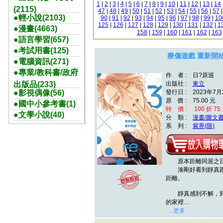
1
|
2
|
3
|
4
|
5
|
6
|
7
|
8
|
9
|
10
|
11
|
12
|
13
|
14
(2115)
47
|
48
|
49
|
50
|
51
|
52
|
53
|
54
|
55
|
56
|
57
●輕小說(2103)
90
|
91
|
92
|
93
|
94
|
95
|
96
|
97
|
98
|
99
|
10
125
|
126
|
127
|
128
|
129
|
130
|
131
|
132
|
1
●漫畫(4663)
158
|
159
|
160
|
161
|
162
|
163
●語言學習(657)
●考試用書(125)
療傷遊戲 重新開始
●電腦資訊(271)
●專業/教科書/政府
作 者 : 日?原巡
出版品(233)
出版社 :
東立
●影視偶像(56)
發行日 : 2023年7月
原 價 : 75.00 元
●國中小參考書(1)
特 價 : 100 折 75
●文學小說(40)
分 類 :
漫畫/圖文
系 列 :
紫界(限)
原本距離同居之日不遠.
湊剛好看到靜真跟
距離。
靜真感到不解，到
的家裡…
...更多