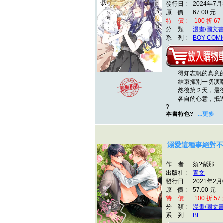
發行日 : 2024年7月
原 價 : 67.00 元
特 價 : 100 折 67
分 類 :
漫畫/圖文
系 列 :
BOY COMI
得知志帆的真意的
結束揮別一切演唱
然後第２天，最後
各自的心意，抵達
?
本書特色?
...更多
溺愛這種事絕對不承
作 者 : 須?紫那
出版社 :
青文
發行日 : 2021年2月
原 價 : 57.00 元
特 價 : 100 折 57
分 類 :
漫畫/圖文
系 列 :
BL