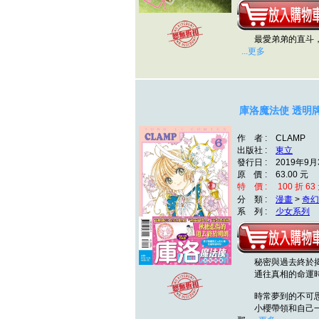
最愛弟弟的直斗
...更多
庫洛魔法使 透明牌
作 者 : CLAMP
出版社 :
東立
發行日 : 2019年9月
原 價 : 63.00 元
特 價 : 100 折 63
分 類 :
漫畫
>
奇幻
系 列 :
少女系列
秘密與過去終於
通往真相的命運時
時常夢到的不可思
小櫻帶領和自己一