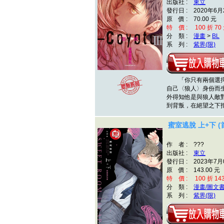
出版社 :
東立
發行日 : 2020年6月
原 價 : 70.00 元
特 價 : 100 折 70
分 類 :
漫畫
>
BL
系 列 :
紫界(限)
「你只有兩個選擇
自己〈狼人〉身份而
外得知他是與狼人敵
到背叛，在絕望之下
蜜室逃脫 上+下 
作 者 : ???
出版社 :
東立
發行日 : 2023年7月
原 價 : 143.00 元
特 價 : 100 折 14
分 類 :
漫畫/圖文
系 列 :
紫界(限)