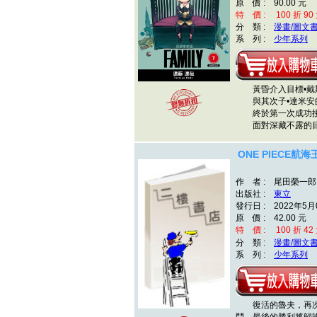
原 價 : 90.00 元
特 價 : 100 折 90
分 類 :
漫畫/圖文
系 列 :
少年系列
黃昏介入目標•戴
與其次子•達米安
終於第一次成功接
面對深藏不露的
ONE PIECE航海
作 者 : 尾田榮一郎
出版社 :
東立
發行日 : 2022年5月
原 價 : 42.00 元
特 價 : 100 折 42
分 類 :
漫畫/圖文
系 列 :
少年系列
復活的魯夫，再次