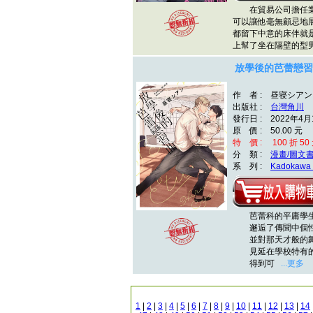
在貿易公司擔任業
可以讓他毫無顧忌地
都留下中意的床伴就
上幫了坐在隔壁的型
放學後的芭蕾戀習
作 者 : 昼寝シアン
出版社 :
台灣角川
發行日 : 2022年4月
原 價 : 50.00 元
特 價 : 100 折 50
分 類 :
漫畫/圖文
系 列 :
Kadokawa 
芭蕾科的平庸學生
邂逅了傳聞中個性
並對那天才般的舞
見延在學校特有的
得到可
...更多
1
|
2
|
3
|
4
|
5
|
6
|
7
|
8
|
9
|
10
|
11
|
12
|
13
|
14