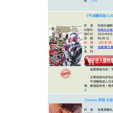
那
...更多
《平成幪面超人2
作 者 : 拓植社編
出版社 :
拓植社出版
發行日 : 2021年8月
原 價 : 66.00 元
特 價 : 100 折 66
分 類 :
漫畫/圖文
系 列 :
超重量級內容！平
主要收錄內容包
平成幪面超人完全圖
傳、劇場版角色！變
多
Coyote 郊狼 3
作 者 : 座裏屋蘭丸