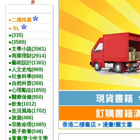
●二樓推薦
● BL
●(335)
●(3560)
●文學小說(3561)
●商業理財(2914)
●藝術設計(1301)
●人文史地(969)
●社會科學(688)
●自然科普(368)
●心理勵志(1850)
●醫療保健(950)
●飲食(1012)
●生活風格(1702)
●旅遊(486)
香港二樓書店 > 漫畫/圖文書
●宗教命理(1085)
●親子教養(546)
●童書/青少年文學