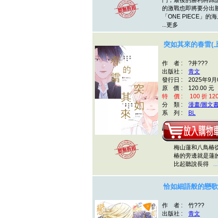
鬥，最後的勝利將歸
的激戰也即將要分出
「ONE PIECE」
...更多
突如其來的春雷(上
作 者 : ?井???
出版社 :
青文
發行日 : 2025年9月
原 價 : 120.00 元
特 價 : 100 折 12
分 類 :
漫畫/圖文
系 列 :
BL
梅山蓮和八鳥椿從
椿的旁邊就是蓮的
比起聽說長得
.
恰如細語般的戀歌(
作 者 : 竹???
出版社 :
青文