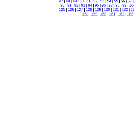
47
|
48
|
49
|
50
|
51
|
52
|
53
|
54
|
55
|
56
|
57
90
|
91
|
92
|
93
|
94
|
95
|
96
|
97
|
98
|
99
|
10
125
|
126
|
127
|
128
|
129
|
130
|
131
|
132
|
1
158
|
159
|
160
|
161
|
162
|
163