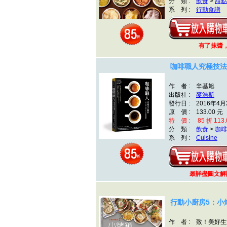
分 類 :
飲食
>
甜點
系 列 :
行動食譜
有了抹醬，
咖啡職人究極技法
作 者 : 辛基旭
出版社 :
麥浩斯
發行日 : 2016年4月
原 價 : 133.00 元
特 價 : 85 折 113.
分 類 :
飲食
>
咖啡
系 列 :
Cuisine
最詳盡圖文
行動小廚房5：小
作 者 : 致！美好