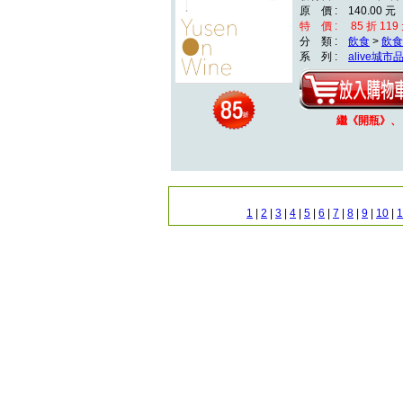
原 價 : 140.00 元
特 價 : 85 折 119
分 類 :
飲食
>
飲食
系 列 :
alive城市
繼《開瓶》
1
|
2
|
3
|
4
|
5
|
6
|
7
|
8
|
9
|
10
|
1