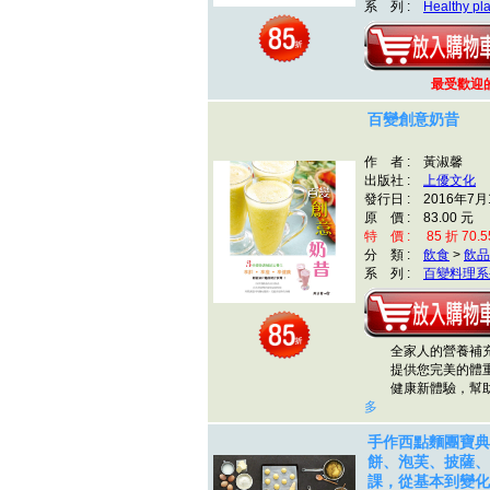
系 列 :
Healthy pla
最受歡迎的
百變創意奶昔
作 者 : 黃淑馨
出版社 :
上優文化
發行日 : 2016年7月
原 價 : 83.00 元
特 價 : 85 折 70.5
分 類 :
飲食
>
飲品
系 列 :
百變料理系
全家人的營養補充
提供您完美的體重
健康新體驗，幫助
多
手作西點麵團寶典
餅、泡芙、披薩、
課，從基本到變化