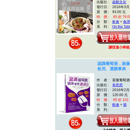
出版社 :
啟動文化
發行日 : 2016年3月
原 價 : 93.00 元
特 價 : 85 折 79.0
分 類 :
飲食
>
食譜
系 列 :
On the Tab
讓恆溫小烤
認識葡萄酒，就像
飲用、選購事典
作 者 : 富隆葡萄
出版社 :
有意思
發行日 : 2016年2月
原 價 : 120.00 元
特 價 : 85 折 102
分 類 :
飲食
>
酒
系 列 :