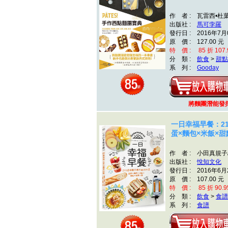
作 者 : 瓦雷西•杜葉
出版社 :
馬可孛羅
發行日 : 2016年7月
原 價 : 127.00 元
特 價 : 85 折 107.
分 類 :
飲食
>
甜點
系 列 :
Gooday
將麵團潛能發
一日幸福早餐：2
蛋×麵包×米飯×甜
作 者 : 小田真規子
出版社 :
悅知文化
發行日 : 2016年6月
原 價 : 107.00 元
特 價 : 85 折 90.9
分 類 :
飲食
>
食譜
系 列 :
食譜