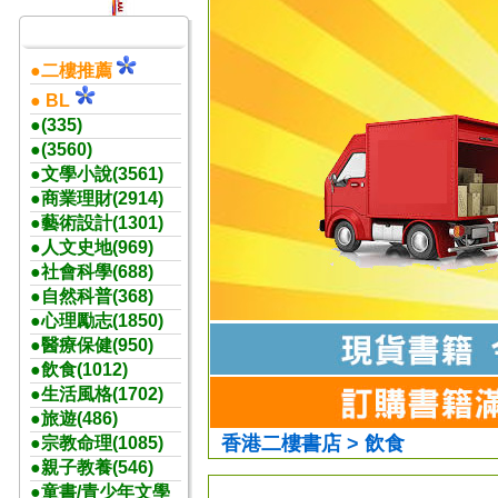
●二樓推薦
● BL
●(335)
●(3560)
●文學小說(3561)
●商業理財(2914)
●藝術設計(1301)
●人文史地(969)
●社會科學(688)
●自然科普(368)
●心理勵志(1850)
●醫療保健(950)
●飲食(1012)
●生活風格(1702)
●旅遊(486)
香港二樓書店 > 飲食
●宗教命理(1085)
●親子教養(546)
●童書/青少年文學