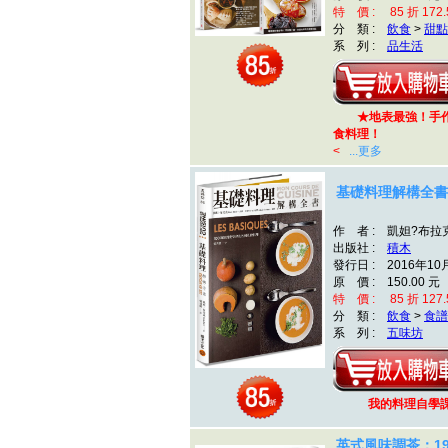
特 價 : 85 折 172.
分 類 :
飲食
>
甜點
系 列 :
品生活
★地表最強！手作天
食料理！
<
...更多
基礎料理解構全書
作 者 : 凱妲?布拉
出版社 :
積木
發行日 : 2016年10
原 價 : 150.00 元
特 價 : 85 折 127.
分 類 :
飲食
>
食譜
系 列 :
五味坊
我的料理自學
英式風味調茶：1