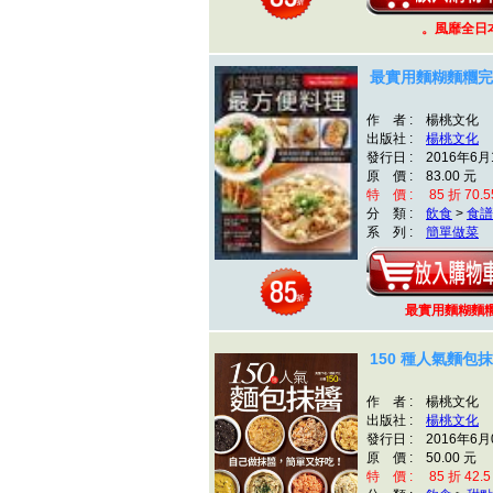
。風靡全日
最實用麵糊麵糰完
作 者 : 楊桃文化
出版社 :
楊桃文化
發行日 : 2016年6月
原 價 : 83.00 元
特 價 : 85 折 70.5
分 類 :
飲食
>
食譜
系 列 :
簡單做菜
最實用麵糊麵
150 種人氣麵包
作 者 : 楊桃文化
出版社 :
楊桃文化
發行日 : 2016年6月
原 價 : 50.00 元
特 價 : 85 折 42.5