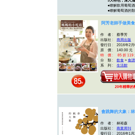
5大特色，深入
●瞭解飲用葡萄酒
●瞭解葡萄酒的
阿芳老師手做美食
作 者 : 蔡季芳
出版社 :
商周出版
發行日 : 2016年2月
原 價 : 140.00 元
特 價 : 85 折 119
分 類 :
飲食
>
食譜
系 列 :
生活館
20年精華
會跳舞的大象：林
作 者 : 林裕森
出版社 :
商業周刊
發行日 : 2016年1月