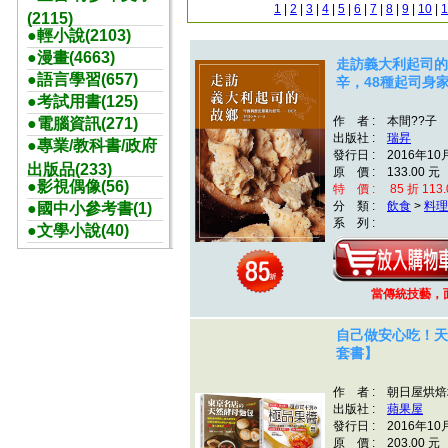
1
|
2
|
3
|
4
|
5
|
6
|
7
|
8
|
9
|
10
|
1
(2115)
●輕小說(2103)
●漫畫(4663)
走訪義大利起司的
●語言學習(657)
辛，48種起司身
●考試用書(125)
作 者 : 本間??子
●電腦資訊(271)
出版社 :
瑞昇
●專業/教科書/政府
發行日 : 2016年10
出版品(233)
原 價 : 133.00 元
●影視偶像(56)
特 價 : 85 折 113.
分 類 :
飲食
>
料理
●國中小參考書(1)
系 列 :
●文學小說(40)
當傳統技藝，
自己做安心吃！天
套書】
作 者 : 朝日屋烘
出版社 :
蘋果屋
發行日 : 2016年10
原 價 : 203.00 元