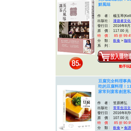
鮮風味
作 者 : 楊玉琴(Kell
出版社 :
漫遊者文化
發行日 : 2016年8月
原 價 : 117.00 元
特 價 : 85 折 99.4
分 類 :
飲食
>
咖啡
系 列 :
動手玩
豆腐完全料理事典
吃的豆腐料理！1
家常到宴客創意私
作 者 : 笠原將弘
出版社 :
常常生活文
發行日 : 2016年8月
原 價 : 107.00 元
特 價 : 85 折 90.9
分 類 :
飲食
>
食譜