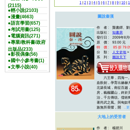
1
|
2
|
3
|
4
|
5
|
6
|
7
|
8
|
9
|
10
|
1
(2115)
●輕小說(2103)
圖說秦漢
●漫畫(4663)
●語言學習(657)
作 者 : 龔書鐸、
●考試用書(125)
出版社 :
知書房
●電腦資訊(271)
發行日 : 2009年8月
●專業/教科書/政府
原 價 : 93.00 元
特 價 : 85 折 79.0
出版品(233)
分 類 :
人文史地
>
●影視偶像(56)
系 列 :
圖說天下
●國中小參考書(1)
●文學小說(40)
六王畢，四海一。
血飲劍，孕育出赫赫
北築長城，南征百越
房，巍巍驪山，終於
治，千古傳頌。儒術
著尚武之風。與匈奴
族無所畏懼，開
...
大地上的受苦者
作 者 : 楊碧川