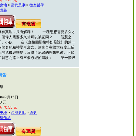
 79.05 元
史地
>
當代思潮
>
德奧哲學
講義
有真理，只有解釋！ 一種思想需要多久才
一個偉人需要多久才可以被認同？ 智慧之
子、小孩 在《查拉圖斯拉特如是說》的第一
個著名的精神變形寓言。這寓言在很大程度上反
上的危機與轉變，反映了尼采的思想軌跡。正如
在智慧之路上有三個必經的階段： 第一階段
廣告
柔縉
8年9月15日
0 元
 70.55 元
史地
>
台灣史地
>
通史
縉作品