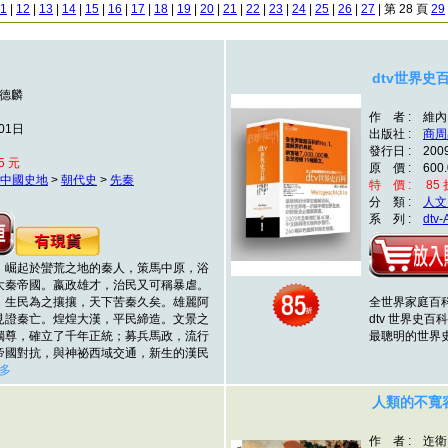
1
|
12
|
13
|
14
|
15
|
16
|
17
|
18
|
19
|
20
|
21
|
22
|
23
|
24
|
25
|
26
|
27
| 第 28 頁
29
dtv世界史
劉德麟
作 者 : 
01日
出版社 :
商周
發行日 : 200
5 元
原 價 : 600.
中國史地
>
朝代史
>
先秦
特 價 : 85 折
分 類 :
人文
系 列 :
dtv
崛起於蠻荒之地的秦人，策馬中原，浴
大秦帝國。嬴政雄才，治民又可稱暴虐。
，生民為之攘攘，天下苦秦久矣。雄麗阿
全世界家庭百科
見證秦亡。煌煌大漢，平民締造。文景之
dtv 世界史百科
獨尊，確立了千年正統；募兵馬政，流行
最聰明的世界
帝國對抗，與神祕西域交通，新生的漢民
更多
人類的不寬
作 者 : 迮