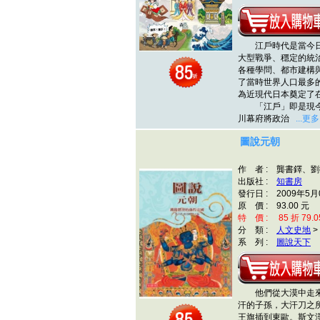
江戶時代是當今日
大型戰爭、穩定的統
各種學問、都市建構
了當時世界人口最多
為近現代日本奠定了
「江戶」即是現今
川幕府將政治
...更多
圖說元朝
作 者 : 龔書鐸、
出版社 :
知書房
發行日 : 2009年5月
原 價 : 93.00 元
特 價 : 85 折 79.0
分 類 :
人文史地
>
系 列 :
圖說天下
他們從大漠中走來
汗的子孫，大汗刀之
王旗插到東歐。斯文