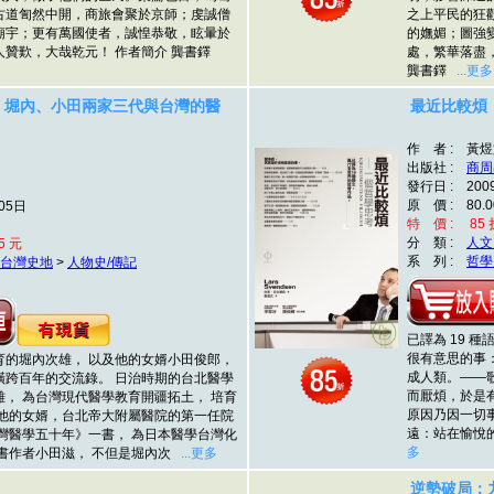
古道訇然中開，商旅會聚於京師；虔誠僧
之上平民的狂
廟宇；更有萬國使者，誠惶恭敬，眩暈於
的嫵媚；圖強
人贊歎，大哉乾元！ 作者簡介 龔書鐸
處，繁華落盡
龔書鐸
...更多
 堀內、小田兩家三代與台灣的醫
最近比較煩
作 者 : 黃
出版社 :
商周
發行日 : 200
原 價 : 80.0
05日
特 價 : 85 折
分 類 :
人文
5 元
系 列 :
哲學
台灣史地
>
人物史/傳記
已譯為 19 
很有意思的事
育的堀內次雄， 以及他的女婿小田俊郎，
成人類。——
橫跨百年的交流錄。 日治時期的台北醫學
而厭煩，於是
， 為台灣現代醫學教育開疆拓土， 培育
原因乃因一切
 他的女婿，台北帝大附屬醫院的第一任院
遠：站在愉悅
灣醫學五十年》一書， 為日本醫學台灣化
多
本書作者小田滋， 不但是堀內次
...更多
逆勢破局：