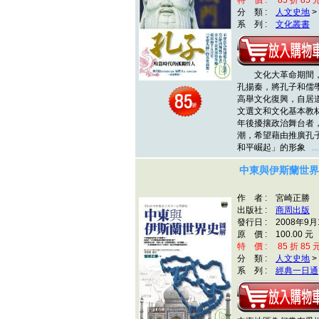
特 價 : 85 折 85 
分 類 :
人文史地
>
系 列 :
文化叢書
文化大革命期間，
孔揚秦，將孔子和儒
高舉文化復興，自居
文選文和文化基本教
年後擾攘政治舞台者
潮，希望藉由推廣孔
和平崛起」的形象
.
中東與伊斯蘭世界
作 者 : 宮崎正勝
出版社 :
商周出版
發行日 : 2008年9月
原 價 : 100.00 元
特 價 : 85 折 85 
分 類 :
人文史地
>
系 列 :
經典一日通