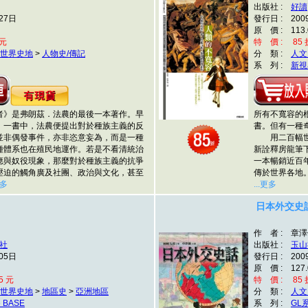
出版社 :
好讀
27日
發行日 : 200
原 價 : 113.
 元
特 價 : 85 折
世界史地
>
人物史/傳記
分 類 :
人文
系 列 :
新視
》是弗朗茲．法農的最後一本著作。早
所有不寬容的
》一書中，法農便提出對於種族主義的反
書。但有一種
並非偶發事件，亦非恣意妄為，而是一種
用二百幅世界
種體系也在殖民地運作。若是不看清統治
新詮釋房龍筆
應與奴役現象，那麼對於種族主義的抗爭
一本暢銷近百
壓迫的觸角廣及社團、政治與文化，甚至
傳於世界各地
更多
...更多
日本外交史
作 者 : 章
社
出版社 :
玉山
05日
發行日 : 200
原 價 : 127.
5 元
特 價 : 85 折
世界史地
>
地區史
>
亞洲地區
分 類 :
人文
e BASE
系 列 :
GL