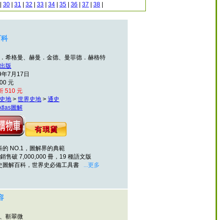
|
30
|
31
|
32
|
33
|
34
|
35
|
36
|
37
|
38
|
百科
維內．希格曼、赫曼．金德、曼菲德．赫格特
出版
9年7月17日
00 元
 510 元
史地
>
世界史地
>
通史
-Atlas圖解
的 NO.1，圖解界的典範
銷售破 7,000,000 冊，19 種語文版
史圖解百科，世界史必備工具書
...更多
容
衛、靳翠微