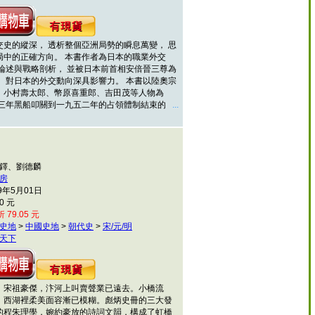
交史的縱深， 透析整個亞洲局勢的瞬息萬變， 思
局中的正確方向。 本書作者為日本的職業外交
策論述與戰略剖析， 並被日本前首相安倍晉三尊為
， 對日本的外交動向深具影響力。 本書以陸奧宗
、小村壽太郎、幣原喜重郎、吉田茂等人物為
五三年黑船叩關到一九五二年的占領體制結束的
...
書鐸、劉德麟
房
9年5月01日
0 元
 79.05 元
史地
>
中國史地
>
朝代史
>
宋/元/明
天下
祖豪傑，汴河上叫賣聲業已遠去。小橋流
，西湖裡柔美面容漸已模糊。彪炳史冊的三大發
的程朱理學，婉約豪放的詩詞文韻，構成了虹橋