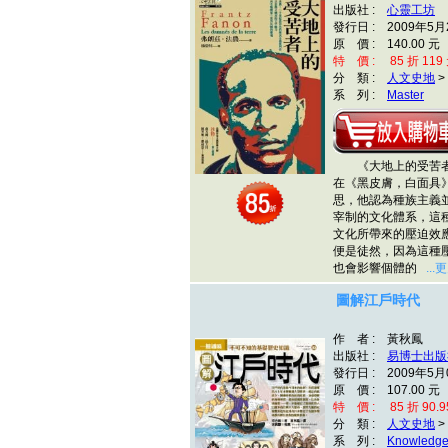
出版社 :
心靈工坊
發行日 : 2009年5月
原 價 : 140.00 元
特 價 : 85 折 119
分 類 :
人文史地
>
系 列 :
Master
《大地上的受苦者
在《黑皮膚，白面具
思，他認為種族主義
宰制的文化體系，這
文化所帶來的壓迫效
便是徒然，因為這種
也會影響個體的
...
圖解江戶時代
作 者 : 黃秋鳳
出版社 :
易博士出版
發行日 : 2009年5月
原 價 : 107.00 元
特 價 : 85 折 90.9
分 類 :
人文史地
>
系 列 :
Knowledg