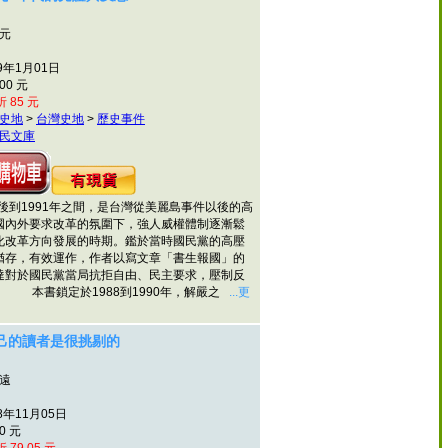
化元
9年1月01日
00 元
 85 元
史地
>
台灣史地
>
歷史事件
民文庫
後到1991年之間，是台灣從美麗島事件以後的高
國內外要求改革的氛圍下，強人威權體制逐漸鬆
化改革方向發展的時期。鑑於當時國民黨的高壓
猶存，有效運作，作者以寫文章「書生報國」的
達對於國民黨當局抗拒自由、民主要求，壓制反
。 本書鎖定於1988到1990年，解嚴之
...更
己的讀者是很挑剔的
光遠
8年11月05日
0 元