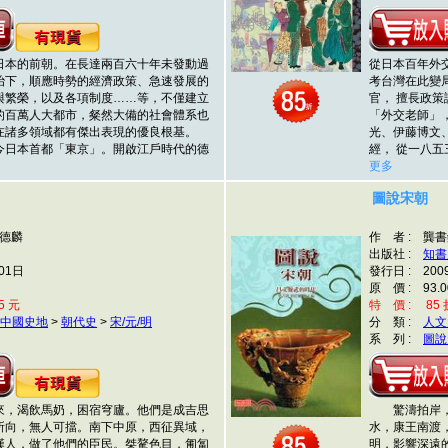
本的前朝。在長達兩百六十年未發動過
從日本百年外
治下，順應時勢的經濟政策、急速發展的
考台灣在此變
與繁榮，以及各項制度……等，不僅建立
官， 擅長政
的百萬人大都市，粲然大備的社會體系也
「外交老師」
在諸多領域都有傑出表現的優良根基。
光、伊藤博文
日本首都「東京」。開啟江戶時代的德
經， 從一八
更多
圖說宋朝
劉德麟
作 者 : 龔
出版社 :
知書
01日
發行日 : 200
原 價 : 93.0
5 元
特 價 : 85 折
中國史地
>
朝代史
>
宋/元/明
分 類 :
人文
系 列 :
圖說
，渴飲馬奶，困宿穹廬。他們是成吉思
驚濤拍岸，宋
所向，無人可擋。南下中原，西征異域，
水，康王南渡
漢人，做了他們的臣民。桀驁色目，匍匐
明，影響深遠