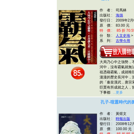
作 者 : 司馬林
出版社 :
海鴿
發行日 : 2009年2月
原 價 : 83.00 元
特 價 : 85 折 70.5
分 類 :
人文史地
>
系 列 :
古學今用
大局乃心中之強勢，
河中，沒有霸氣就無
祖憑藉霸氣，成就唯
漫漫的歷史長河中，
的「秦皇漢武，唐宗
巨賈有所成就之人，
下事都
...更多
孔子-喧囂時代的
作 者 : 黃煜文
出版社 :
時報出版
發行日 : 2008年12
原 價 : 100.00 元