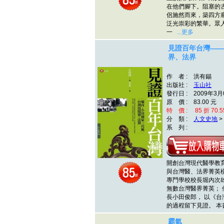
在他們腳下。阻塞的
侶施然而來，築四方
泛光崇彩的繁華。眾
一
...更多
見證百年台灣——
界、法界
作 者 : 洪有錫
出版社 :
玉山社
發行日 : 2009年3月
原 價 : 83.00 元
特 價 : 85 折 70.5
分 類 :
人文史地
>
系 列 :
開創台灣現代醫學教
與台灣醫、法界菁英
專門學校校長堀內次雄
無數台灣醫界菁英；
長小田俊郎， 以《台
的過程留下見證。 
霸氣