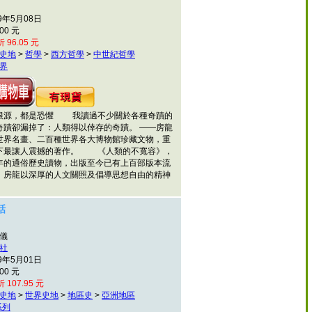
9年5月08日
00 元
 96.05 元
史地
>
哲學
>
西方哲學
>
中世紀哲學
界
根源，都是恐懼 我讀過不少關於各種奇蹟的
奇蹟卻漏掉了：人類得以倖存的奇蹟。 ——房龍
名畫、二百種世界各大博物館珍藏文物，重
下最讓人震撼的著作。 《人類的不寬容》，
年的通俗歷史讀物，出版至今已有上百部版本流
。房龍以深厚的人文關照及倡導思想自由的精神
話
澤儀
社
9年5月01日
00 元
 107.95 元
史地
>
世界史地
>
地區史
>
亞洲地區
系列