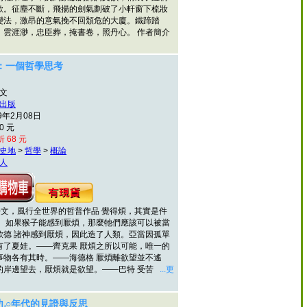
歡。征塵不斷，飛揚的劍氣劃破了小軒窗下梳妝
變法，激昂的意氣挽不回頹危的大廈。鐵蹄踏
，雲涯渺，忠臣葬，掩書卷，照丹心。 作者簡介
：一個哲學思考
煜文
出版
9年2月08日
0 元
 68 元
史地
>
哲學
>
概論
人
種語文，風行全世界的哲普作品 覺得煩，其實是件
： 如果猴子能感到厭煩，那麼牠們應該可以被當
歌德 諸神感到厭煩，因此造了人類。亞當因孤單
有了夏娃。——齊克果 厭煩之所以可能，唯一的
事物各有其時。——海德格 厭煩離欲望並不遙
的岸邊望去，厭煩就是欲望。——巴特 受苦
...更
九○年代的見證與反思