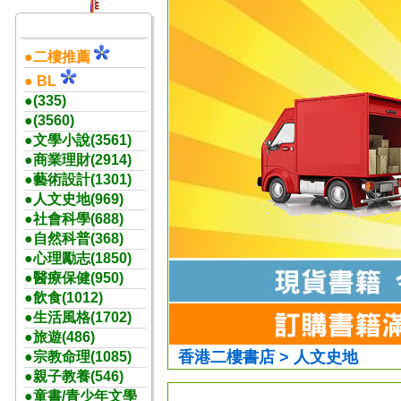
●二樓推薦
● BL
●(335)
●(3560)
●文學小說(3561)
●商業理財(2914)
●藝術設計(1301)
●人文史地(969)
●社會科學(688)
●自然科普(368)
●心理勵志(1850)
●醫療保健(950)
●飲食(1012)
●生活風格(1702)
●旅遊(486)
香港二樓書店 > 人文史地
●宗教命理(1085)
●親子教養(546)
●童書/青少年文學