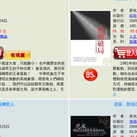
作 者 : 薛
出版社 :
前衛
04日
發行日 : 200
原 價 : 100.
5 元
特 價 : 85 折
概論
分 類 :
人文
系 列 :
新國
不善謀大者，只能圖小！ 在中國歷史的長
1981年前
法成帝王的千秋功業！ 秦皇漢武、唐宗宋
壓氣氛，到在
我獨尊的王者風範！ 中華民族五千年
動，朝向自由
湧現出無數的英雄豪傑，裡面有人們稱頌
體制依然遺緒
宋祖」。我們可以說綜觀帝王將相、商賈
方式，持續表
皆是具有掌握大局、謀大事策略之人。天
對運動的聲音
多
孤獨哲人
尼采，對自
作 者 : 吳
出版社 :
海鴿
月25日
發行日 : 200
原 價 : 93.0