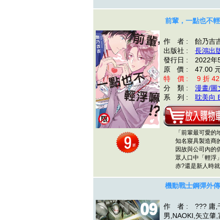
前輩，一點也不輕
作 者 : 飴乃吉
出版社 :
長鴻出
發行日 : 2022年
原 價 : 47.00 
特 價 : 9 折 42
分 類 :
漫畫/圖
系 列 :
耽美向 
「前輩最可愛的地
知名寢具製造商的
因故與公司內的
眾人口中「輕浮」
赤?還是新人時就
機動戰士鋼彈外傳 TH
作 者 : ??? 庸
男,NAOKI,矢立