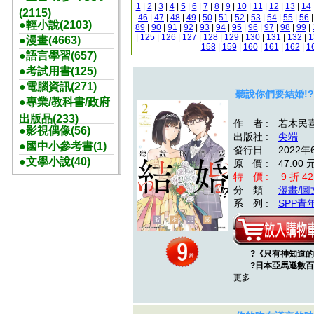
1
|
2
|
3
|
4
|
5
|
6
|
7
|
8
|
9
|
10
|
11
|
12
|
13
|
14
(2115)
46
|
47
|
48
|
49
|
50
|
51
|
52
|
53
|
54
|
55
|
56
●輕小說(2103)
89
|
90
|
91
|
92
|
93
|
94
|
95
|
96
|
97
|
98
|
99
|
|
125
|
126
|
127
|
128
|
129
|
130
|
131
|
132
|
1
●漫畫(4663)
158
|
159
|
160
|
161
|
162
|
1
●語言學習(657)
●考試用書(125)
●電腦資訊(271)
聽說你們要結婚!?(
●專業/教科書/政府
出版品(233)
作 者 : 若木民
●影視偶像(56)
出版社 :
尖端
●國中小參考書(1)
發行日 : 2022年
●文學小說(40)
原 價 : 47.00 
特 價 : 9 折 42
分 類 :
漫畫/圖
系 列 :
SPP青
?《只有神知道的世
?日本亞馬遜數百則
更多