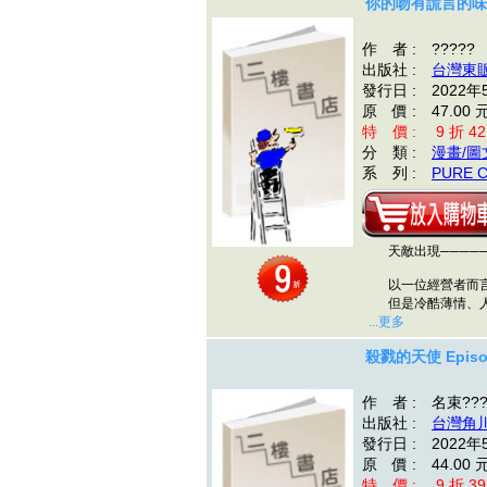
你的吻有謊言的味
作 者 : ?????
出版社 :
台灣東
發行日 : 2022年
原 價 : 47.00 
特 價 : 9 折 42
分 類 :
漫畫/圖
系 列 :
PURE 
天敵出現─────
以一位經營者而言
但是冷酷薄情、人
...更多
殺戮的天使 Episod
作 者 : 名束???
出版社 :
台灣角
發行日 : 2022年
原 價 : 44.00 
特 價 : 9 折 39