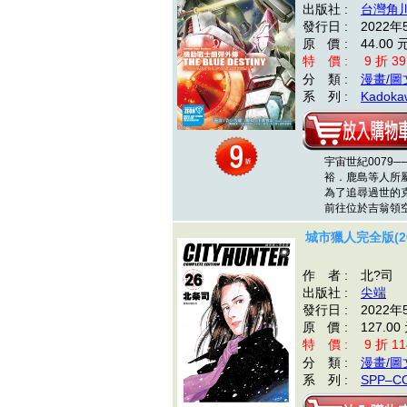
出版社 :
台灣角
發行日 : 2022年
原 價 : 44.00 
特 價 : 9 折 39
分 類 :
漫畫/圖
系 列 :
Kadokaw
宇宙世紀0079─
裕．鹿島等人所屬
為了追尋過世的克魯
前往位於吉翁領空
城市獵人完全版(2
作 者 : 北?司
出版社 :
尖端
發行日 : 2022年
原 價 : 127.00
特 價 : 9 折 11
分 類 :
漫畫/圖
系 列 :
SPP–C