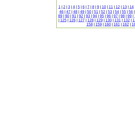
1
|
2
|
3
|
4
|
5
|
6
|
7
|
8
|
9
|
10
|
11
|
12
|
13
|
14
46
|
47
|
48
|
49
|
50
|
51
|
52
|
53
|
54
|
55
|
56
89
|
90
|
91
|
92
|
93
|
94
|
95
|
96
|
97
|
98
|
99
|
|
125
|
126
|
127
|
128
|
129
|
130
|
131
|
132
|
1
158
|
159
|
160
|
161
|
162
|
1