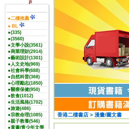
●二樓推薦
● BL
●(335)
●(3560)
●文學小說(3561)
●商業理財(2914)
●藝術設計(1301)
●人文史地(969)
●社會科學(688)
●自然科普(368)
●心理勵志(1850)
●醫療保健(950)
●飲食(1012)
●生活風格(1702)
●旅遊(486)
香港二樓書店 > 漫畫/圖文書
●宗教命理(1085)
●親子教養(546)
●童書/青少年文學