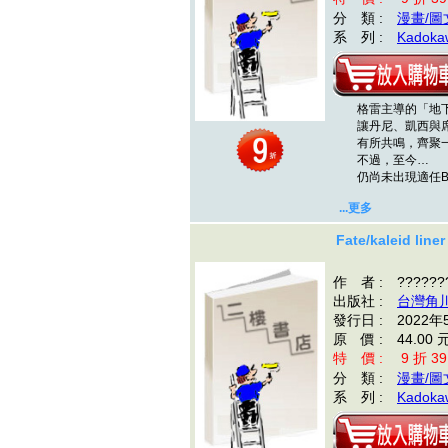
分 類 :
漫畫/圖
系 列 :
Kadokaw
格雷主導的「地下
讓丹尼、凱西與席
有所共鳴，齊聚
不過，至今…
仍尚未出現適任B
...更多
Fate/kaleid li
作 者 : ???????
出版社 :
台灣角
發行日 : 2022年
原 價 : 44.00 
特 價 : 9 折 39
分 類 :
漫畫/圖
系 列 :
Kadokaw