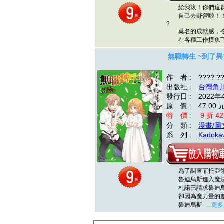
給我滾！你們這群
自己去野營啦！
?
莫名的成就感，令
在各種工作摸魚
無職轉生 ~到了異
作 者 : ???? ?
出版社 :
台灣角
發行日 : 2022年
原 價 : 47.00 
特 價 : 9 折 42
分 類 :
漫畫/圖
系 列 :
Kadokaw
為了調查菲托亞領
魯迪烏斯進入魔法
札諾巴請求魯迪烏
卻因為魔力量的差
魯迪烏斯
...更多