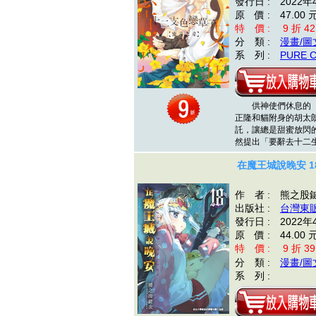
發行日 : 2022年
原 價 : 47.00 
特 價 : 9 折 42
分 類 :
漫畫/圖
系 列 :
PURE 
供神使們休息的「
正隆和貓附身的胡太
託，讓總是甜蜜放閃
然提出「要辭去十二
在魔王城說晚安 1
作 者 : 熊之股
出版社 :
台灣東
發行日 : 2022年
原 價 : 44.00 
特 價 : 9 折 39
分 類 :
漫畫/圖
系 列 :