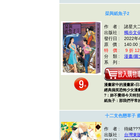
栞與紙魚子2
作 者 : 諸星大
出版社 :
獨步文
發行日 : 2022年
原 價 : 140.00
特 價 : 9 折 12
分 類 :
漫畫/圖
系 列 :
漫畫家中的漫畫家•
經典搞笑恐怖少女漫
?：妳不覺得今天特
紙魚子：那我們平常
十二支色戀草子 
作 者 : 待緒??
出版社 :
台灣東