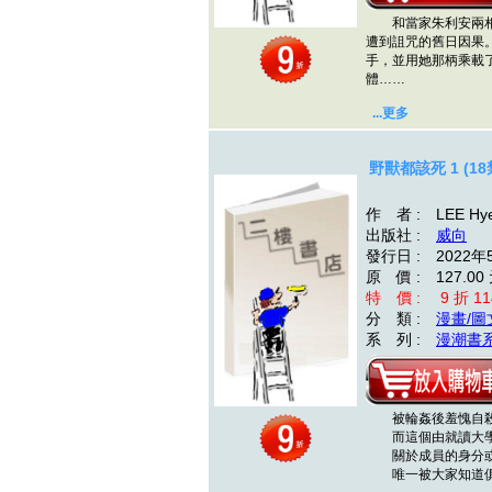
和當家朱利安兩相
遭到詛咒的舊日因果
手，並用她那柄乘載
體……
...更多
野獸都該死 1 (18
作 者 : LEE Hye
出版社 :
威向
發行日 : 2022年
原 價 : 127.00
特 價 : 9 折 11
分 類 :
漫畫/圖
系 列 :
漫潮書
被輪姦後羞愧自殺
而這個由就讀大學
關於成員的身分或
唯一被大家知道