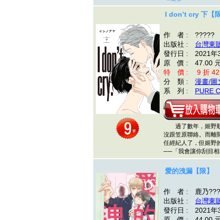
I don’t cry 下
作 者 : ?????
出版社 :
台灣東
發行日 : 2021年
原 價 : 47.00 
特 價 : 9 折 42
分 類 :
漫畫/圖
系 列 :
PURE 
過了數年，姬野順
沒跟笠原聯絡。而離
任經紀人了，但姬野
──「我會讓你刮目
愛的洩漏【限】
作 者 : 鹿乃??
出版社 :
台灣東
發行日 : 2021年
原 價 : 44.00 