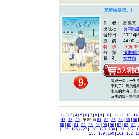
來剪頭髮吧。1
作 者 : 高橋真
出版社 :
長鴻出
發行日 : 2021年
原 價 : 44.00 
特 價 : 9 折 39
分 類 :
漫畫/圖
系 列 :
女性向
睦與一星，一對有
來到了沖繩的離島
南島的大海、美味
及步調緩∼慢的悠閒時
1
|
2
|
3
|
4
|
5
|
6
|
7
|
8
|
9
|
10
|
11
|
12
|
13
|
14
47
|
48
|
49
| 第 50 頁
51
|
52
|
53
|
54
|
55
|
56
89
|
90
|
91
|
92
|
93
|
94
|
95
|
96
|
97
|
98
|
99
|
|
125
|
126
|
127
|
128
|
129
|
130
|
131
|
132
|
1
158
|
159
|
160
|
161
|
162
|
1