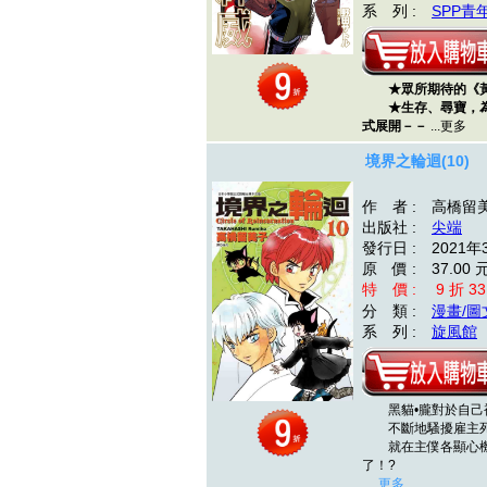
系 列 :
SPP青
★眾所期待的《黃金
★生存、尋寶，為
式展開－－
...更多
境界之輪迴(10)
作 者 : 高橋留
出版社 :
尖端
發行日 : 2021年
原 價 : 37.00 
特 價 : 9 折 33
分 類 :
漫畫/圖
系 列 :
旋風館
黑貓•朧對於自己被
不斷地騷擾雇主死
就在主僕各顯心機
了！?
...更多