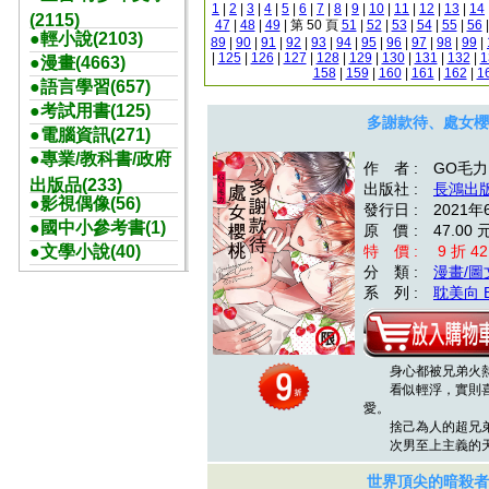
1
|
2
|
3
|
4
|
5
|
6
|
7
|
8
|
9
|
10
|
11
|
12
|
13
|
14
(2115)
47
|
48
|
49
| 第 50 頁
51
|
52
|
53
|
54
|
55
|
56
●輕小說(2103)
89
|
90
|
91
|
92
|
93
|
94
|
95
|
96
|
97
|
98
|
99
|
|
125
|
126
|
127
|
128
|
129
|
130
|
131
|
132
|
1
●漫畫(4663)
158
|
159
|
160
|
161
|
162
|
1
●語言學習(657)
●考試用書(125)
多謝款待、處女櫻
●電腦資訊(271)
●專業/教科書/政府
作 者 : GO毛力
出版品(233)
出版社 :
長鴻出
●影視偶像(56)
發行日 : 2021年
●國中小參考書(1)
原 價 : 47.00 
●文學小說(40)
特 價 : 9 折 42
分 類 :
漫畫/圖
系 列 :
耽美向 
身心都被兄弟火熱
看似輕浮，實則喜歡
愛。
捨己為人的超兄弟控
次男至上主義的
世界頂尖的暗殺者轉