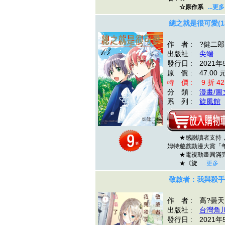
☆原作系
...更多
總之就是很可愛(1
作 者 : ?健二郎
出版社 :
尖端
發行日 : 2021年
原 價 : 47.00 
特 價 : 9 折 42
分 類 :
漫畫/圖
系 列 :
旋風館
★感謝讀者支持，
姆特遊戲動漫大賞「
★電視動畫圓滿完結
★《旋
...更多
敬啟者：我與殺手小
作 者 : 高?曇天
出版社 :
台灣角
發行日 : 2021年