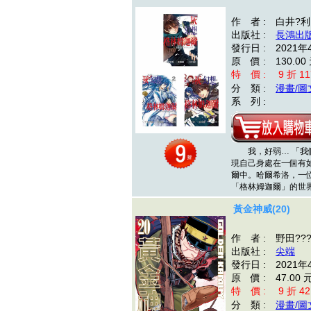
作 者 : 白井?利
出版社 :
長鴻出
發行日 : 2021年
原 價 : 130.00
特 價 : 9 折 11
分 類 :
漫畫/圖
系 列 :
我，好弱… 「我們
現自己身處在一個有
爾中。哈爾希洛，一
「格林姆迦爾」的世
黃金神威(20)
作 者 : 野田??
出版社 :
尖端
發行日 : 2021年
原 價 : 47.00 
特 價 : 9 折 42
分 類 :
漫畫/圖