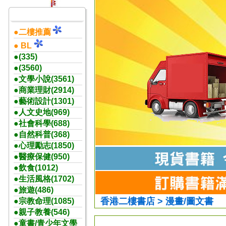
●二樓推薦
● BL
●(335)
●(3560)
●文學小說(3561)
●商業理財(2914)
●藝術設計(1301)
●人文史地(969)
●社會科學(688)
●自然科普(368)
●心理勵志(1850)
●醫療保健(950)
●飲食(1012)
●生活風格(1702)
●旅遊(486)
香港二樓書店 > 漫畫/圖文書
●宗教命理(1085)
●親子教養(546)
●童書/青少年文學