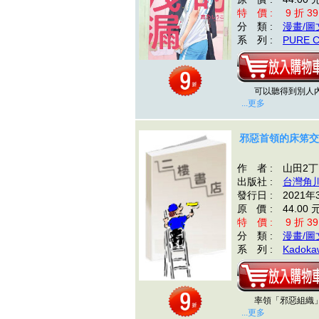
特 價 : 9 折 39
分 類 :
漫畫/圖
系 列 :
PURE 
可以聽得到別人內
...更多
邪惡首領的床笫交
作 者 : 山田2
出版社 :
台灣角
發行日 : 2021年
原 價 : 44.00 
特 價 : 9 折 39
分 類 :
漫畫/圖
系 列 :
Kadoka
率領「邪惡組織」
...更多