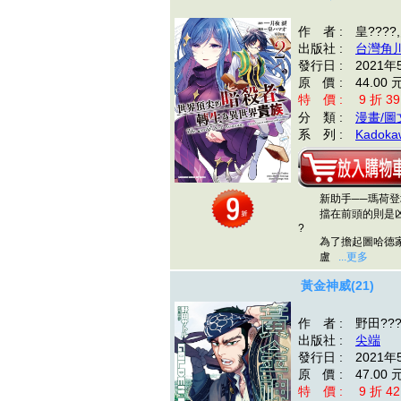
作 者 : 皇????,
出版社 :
台灣角
發行日 : 2021年
原 價 : 44.00 
特 價 : 9 折 39
分 類 :
漫畫/圖
系 列 :
Kadokaw
新助手──瑪荷登
擋在前頭的則是凶
?
為了擔起圖哈德家
盧
...更多
黃金神威(21)
作 者 : 野田??
出版社 :
尖端
發行日 : 2021年
原 價 : 47.00 
特 價 : 9 折 42