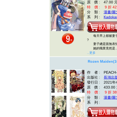
原 價 : 47.00 
特 價 : 9 折 42
分 類 :
漫畫/圖
系 列 :
Kadokaw
每天早上都被妻子
?
妻子總是面無表情
她的職業竟然是…
...更多
Rozen Maiden(
作 者 : PEACH-
出版社 :
長鴻出
發行日 : 2021年
原 價 : 433.00
特 價 : 9 折 38
分 類 :
漫畫/圖
系 列 :