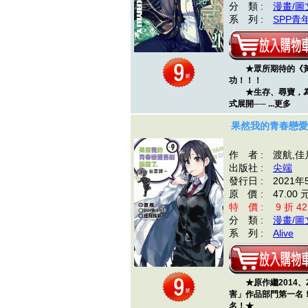
分 類 :
漫畫/圖
系 列 :
SPP青
★眾所期待的《黃
功！！！
★生存、尋寶，為
式展開── ...更多
果然我的青春戀愛喜
作 者 : 渡航,
出版社 :
尖端
發行日 : 2021年
原 價 : 47.00 
特 價 : 9 折 42
分 類 :
漫畫/圖
系 列 :
Alive
★原作繼2014、2
害」作品部門第一名
名！★