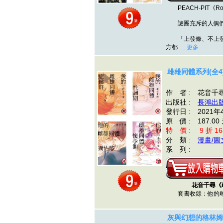
PEACH-PIT《Roz
謎團充斥的人偶們
「上發條、不上發
方都
...更多
雌雄同體系列(全4
作 者 : 花音千
出版社 :
長鴻出
發行日 : 2021年
原 價 : 187.00
特 價 : 9 折 16
分 類 :
漫畫/圖
系 列 :
花音千尋《
套書收錄：他的雌
灰與幻想的格林姆迦