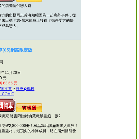
的鎮知情侶戀人篇
的出櫃同志黃海知昭因為一起意外事件，從
的未出櫃同志•黑木鎮身上獲得了擔任受方的快
友成為戀人。
(05)網路限定版
馬司
4年11月20日
0 元
 63.65 元
/圖文書
>
歷史�戰役
–COMIC
家 隨書附贈特典蒝織紙書籤一張?
2,800,000冊！極品鴉片讓滿洲陷入瘋狂！
題材，最頂尖的小隊成員，將在滿州國引發