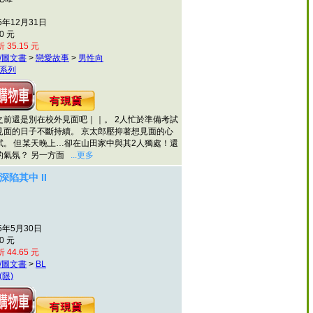
5年12月31日
0 元
 35.15 元
/圖文書
>
戀愛故事
>
男性向
系列
之前還是別在校外見面吧｜｜。 2人忙於準備考試
見面的日子不斷持續。 京太郎壓抑著想見面的心
試。 但某天晚上…卻在山田家中與其2人獨處！還
的氣氛？ 另一方面
...更多
 深陷其中 II
5年5月30日
0 元
 44.65 元
/圖文書
>
BL
(限)