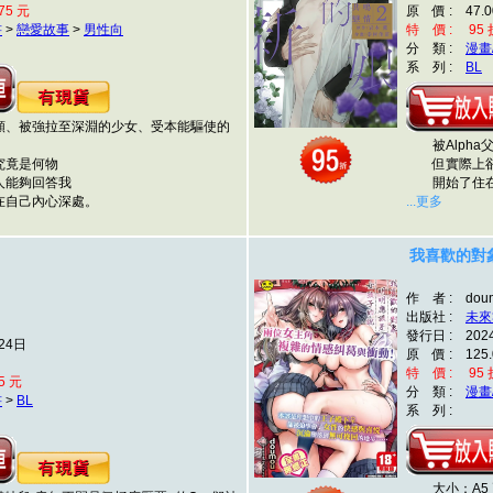
75 元
原 價 : 47.0
書
>
戀愛故事
>
男性向
特 價 : 95 折
分 類 :
漫畫
系 列 :
BL
、被強拉至深淵的少女、受本能驅使的
被Alpha父
竟是何物
但實際上卻是
能夠回答我
開始了住在「
自己內心深處。
...更多
我喜歡的對
作 者 : dou
出版社 :
未來
發行日 : 202
24日
原 價 : 125.
特 價 : 95 折
5 元
分 類 :
漫畫
書
>
BL
系 列 :
大小：A5 頁