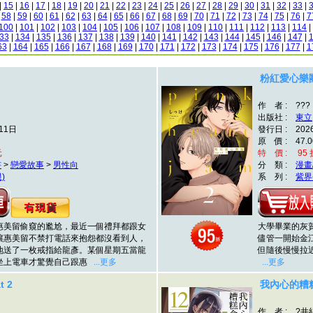
|
15
|
16
|
17
|
18
|
19
|
20
|
21
|
22
|
23
|
24
|
25
|
26
|
27
|
28
|
29
|
30
|
31
|
32
|
33
|
|
58
|
59
|
60
|
61
|
62
|
63
|
64
|
65
|
66
|
67
|
68
|
69
|
70
|
71
|
72
|
73
|
74
|
75
|
76
|
7
100
|
101
|
102
|
103
|
104
|
105
|
106
|
107
|
108
|
109
|
110
|
111
|
112
|
113
|
114
|
33
|
134
|
135
|
136
|
137
|
138
|
139
|
140
|
141
|
142
|
143
|
144
|
145
|
146
|
147
|
63
|
164
|
165
|
166
|
167
|
168
|
169
|
170
|
171
|
172
|
173
|
174
|
175
|
176
|
177
|
1
粉紅愛心樂團 
作 者 : ???
出版社 :
東立
11日
發行日 : 202
原 價 : 47.0
元
特 價 : 95 折
書
>
戀愛故事
>
男性向
分 類 :
漫畫
)
系 列 :
紫界
美留偷窺的尷尬，最近一個禮拜都跟女
大學畢業的灰
讓惠美留不禁打電話來抱怨都沒看到人，
儘管一開始金
地送了一枚戒指給龍彥。某個星期五當龍
但隨後慢慢拉
坐上電車才驚覺自己跟惠
...更多
...更多
 2
我內心的糟糕
作 者 : ?井