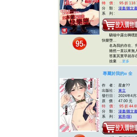
特 價 : 95 折 118.
分 類 :
漫畫/圖文
系 列 :
驕喘中露出啊嘿顏
快樂墮…
名為我的存在、究
雖然一直以來無人
答案其實早就存在
捨棄
...更多
專屬於我的α 全
作 者 : 星倉??
出版社 :
東立
發行日 : 2024年4月
原 價 : 47.00 元
特 價 : 95 折 44.6
分 類 :
漫畫/圖文
系 列 :
紫界(限)