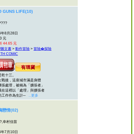
GUNS LIFE(10)
????
4年8月28日
0 元
 44.65 元
/圖文書
>
動作冒險
>
冒險�探險
TH COMIC
乾十三。
戰後，這座城市滿是身體
張處理，被稱為「擴張者」
在這裡以「處理」與擴張者
工作作為生計─
...更多
戀情(02)
?,幸村佳苗
4年7月10日