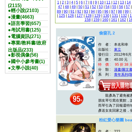
1
|
2
|
3
|
4
|
5
|
6
|
7
|
8
|
9
|
10
|
11
|
12
|
13
|
14
(2115)
47
|
48
|
49
|
50
|
51
|
52
|
53
|
54
|
55
|
56
|
57
●輕小說(2103)
89
|
90
|
91
|
92
|
93
|
94
|
95
|
96
|
97
|
98
|
99
|
|
125
|
126
|
127
|
128
|
129
|
130
|
131
|
132
|
1
●漫畫(4663)
158
|
159
|
160
|
161
|
162
|
1
●語言學習(657)
●考試用書(125)
偷窺孔 2
●電腦資訊(271)
●專業/教科書/政府
作 者 : 本名和幸
出版品(233)
出版社 :
東立
●影視偶像(56)
發行日 : 2012年6月
原 價 : 40.00 元
●國中小參考書(1)
特 價 : 95 折 38 
●文學小說(40)
分 類 :
漫畫/圖文
系 列 :
青年系列(限
龍彥為了避免被惠
朋友琴引窩在賓館，
而琴引為了回報還特
彥送女友回家之後，
粉紅愛心樂團 beat
作 者 : ???