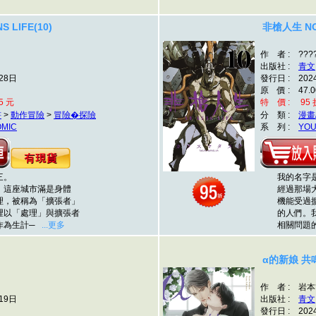
 LIFE(10)
非槍人生 NO 
作 者 : ???
出版社 :
青文
28日
發行日 : 202
原 價 : 47.0
5 元
特 價 : 95 折
書
>
動作冒險
>
冒險�探險
分 類 :
漫畫
OMIC
系 列 :
YOU
三。
我的名字是
這座城市滿是身體
經過那場大
，被稱為「擴張者」
機能受過擴
以「處理」與擴張者
的人們。我
作為生計─
...更多
相關問題的
α的新娘 共鳴
作 者 : 岩本
19日
出版社 :
青文
發行日 : 202