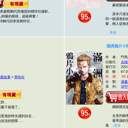
麻煩製造者
來參觀鯛代與瀨賀的模特兒攝影。
原本只當攻方
帥爆的模樣，超級興奮！
同一個講座的
待鯛代回來當模特兒，
樂，兩人從炮
...更多
滿洲鴉片小隊
作 者 : 門
出版社 :
尖端
發行日 : 202
原 價 : 67.0
特 價 : 95 折
戀愛故事
>
男性向
分 類 :
漫畫
系 列 :
SPP
郎，
網路限定版獨
薰子相遇了。
全系列銷售突破
度過的時光感到自在，
最爭議的漫畫
淡淡的戀慕……
風
...更多