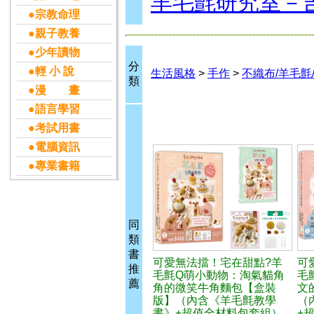
羊毛氈研究室－
●宗教命理
●親子教養
●少年讀物
分
●輕 小 說
生活風格
>
手作
>
不織布/羊毛氈
類
●漫 畫
●語言學習
●考試用書
●電腦資訊
●專業書籍
同
類
書
可愛無法擋！宅在甜點?羊
可
推
毛氈Q萌小動物：淘氣貓角
毛
薦
角的微笑牛角麵包【盒裝
文
版】（內含《羊毛氈教學
（
書》+超值全材料包套組）
+