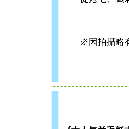
※因拍攝略有色