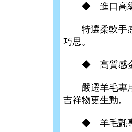
◆ 進口高級
特選柔軟手感極
巧思。
◆ 高質感金
嚴選羊毛專用戳
吉祥物更生動。
◆ 羊毛氈專