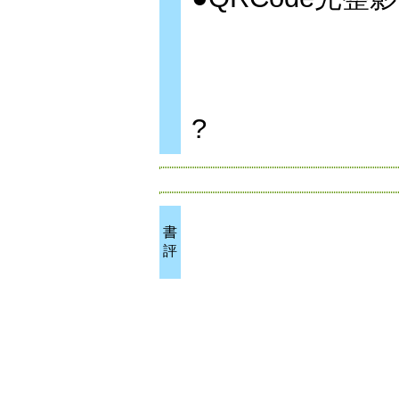
?
書
評