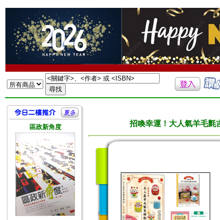
招喚幸運！大人氣羊毛氈
區政新角度