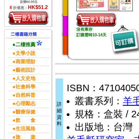
定價64.00元
HK$51.2
8
折優惠：
沒有庫存
訂購需時10-14天
●二樓推薦
●文學小說
●商業理財
●藝術設計
●人文史地
ISBN：4710405
●社會科學
●自然科普
叢書系列：
羊
●心理勵志
詳
細
規格：盒裝 / 24頁
●醫療保健
資
●飲 食
料
出版地：台灣
●生活風格
●旅 遊