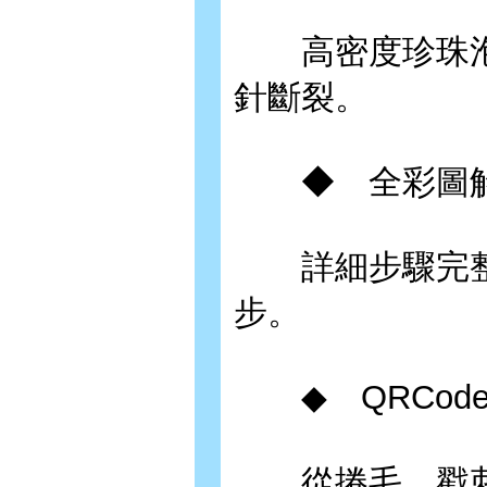
高密度珍珠泡棉
針斷裂。
◆ 全彩圖解
詳細步驟完整解
步。
◆ QRCod
從捲毛、戳刺