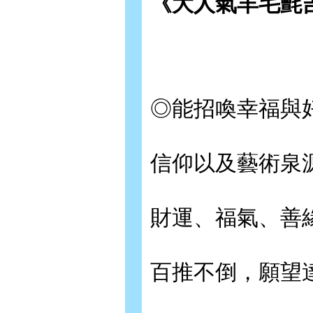
《大人氣羊毛氈
◎能招喚幸福與
信仰以及藝術泉
財運、福氣、善
百推不倒，願望