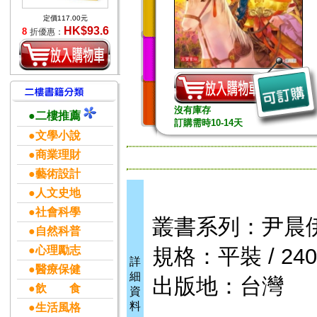
定價117.00元
HK$93.6
8
折優惠：
沒有庫存
●二樓推薦
訂購需時10-14天
●文學小說
●商業理財
●藝術設計
●人文史地
●社會科學
叢書系列：尹晨
●自然科普
●心理勵志
規格：平裝 / 240頁
詳
●醫療保健
細
出版地：台灣
●飲 食
資
料
●生活風格