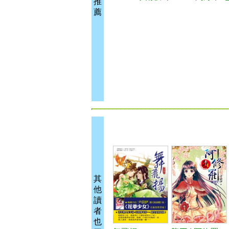
推
薦
其
他
讀
者
也