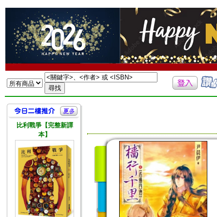
比利戰爭【完整新譯
本】