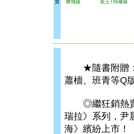
舞飛揚
龍王 I 阿修羅
買
★隨書附贈：
蕭檣、班青等Q
◎繼狂銷熱賣
瑞拉》系列，尹
海》繽紛上市！