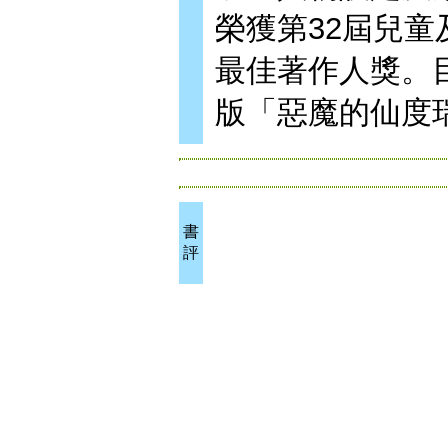
榮獲第32屆兒
最佳著作人獎。
版「惡魔的仙度
書
評