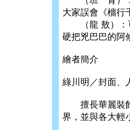
（班 青）：
大家誤會《檣行
（龍 敖）：可
硬把兇巴巴的阿
繪者簡介
綠川明／封面、
擅長華麗裝飾
界，並與各大輕