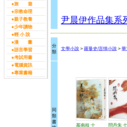
●旅 遊
●宗教命理
尹晨伊作品集系
●親子教養
●少年讀物
●輕 小 說
●漫 畫
分
文學小說
>
羅曼史/言情小說
>
華
●語言學習
類
●考試用書
●電腦資訊
●專業書籍
同
類
書
慕南枝 十
問丹朱 七