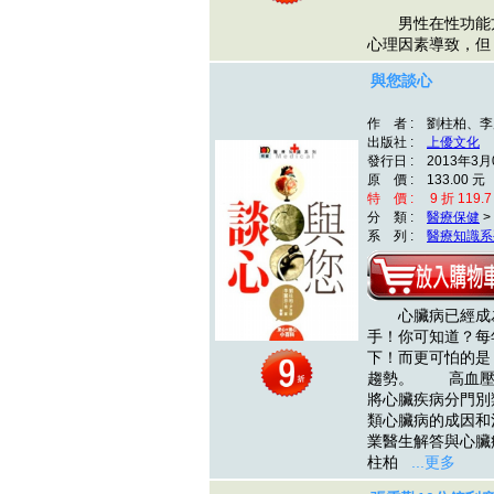
男性在性功能方
心理因素導致，
與您談心
作 者 : 劉柱柏、
出版社 :
上優文化
發行日 : 2013年3月
原 價 : 133.00 元
特 價 : 9 折 119.7
分 類 :
醫療保健
>
系 列 :
醫療知識系
心臟病已經成為
手！你可知道？每
下！而更可怕的是
趨勢。 高血壓
將心臟疾病分門別
類心臟病的成因和
業醫生解答與心臟
柱柏
...更多