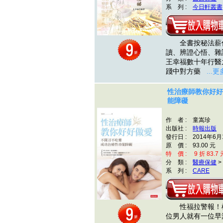
系 列 :
今日軒叢書
全書按秘法薪傳
讀、辨證心悟、雜
王幸福數十年行醫
踐中對方藥
...更
性治療師教你好好
能障礙
作 者 : 童嵩珍
出版社 :
時報出版
發行日 : 2014年6月
原 價 : 93.00 元
特 價 : 9 折 83.7 
分 類 :
醫療保健
>
系 列 :
CARE
性福拉警報！根
位男人就有一位早