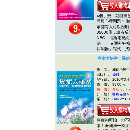
4個手勢，就能重
理與心理問題？ 
家都有人可以證
35000冊，讀者
NBC、福斯電視
法 ★額外好禮！
探測器」程式，
癌症大祕密：醫師
作 者 : 和信治癌
出版社 :
如何
發行日 : 2010年3月
原 價 : 93.00 元
特 價 : 9 折 83.7 
分 類 :
醫療保健
>
系 列 :
HAPPY B
癌症夠可怕，但不
本！全國唯一癌症