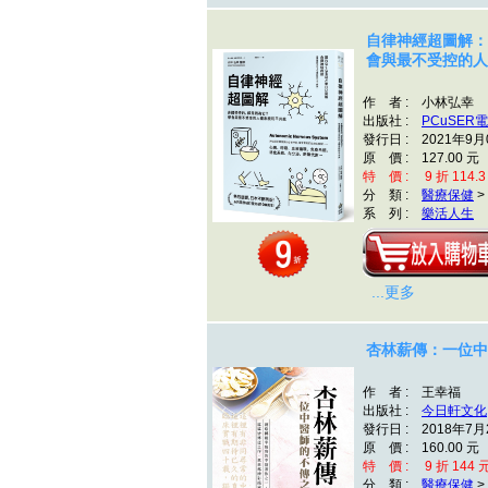
自律神經超圖解：
會與最不受控的人
作 者 : 小林弘幸
出版社 :
PCuSER
發行日 : 2021年9月
原 價 : 127.00 元
特 價 : 9 折 114.3
分 類 :
醫療保健
>
系 列 :
樂活人生
...更多
杏林薪傳：一位中
作 者 : 王幸福
出版社 :
今日軒文化
發行日 : 2018年7月
原 價 : 160.00 元
特 價 : 9 折 144 
分 類 :
醫療保健
>