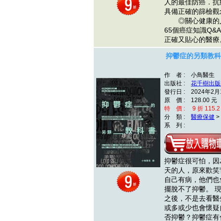
人的最佳防癌．
具備正確的篩檢觀
◎關心健康的人
65個癌症知識Q
正確又貼心的醫療
抑鬱症的另類教科
作 者 : 小鳥醫生
出版社 :
花千樹出版
發行日 : 2024年2月
原 價 : 128.00 元
特 價 : 9 折 115.2
分 類 :
醫療保健
>
系 列 :
抑鬱症很可怕，因
天的人，原來歡笑
自己有病，他們也
擺脫不了抑鬱。 
之後，不是去看醫
或多或少也會懷疑
否抑鬱？抑鬱症