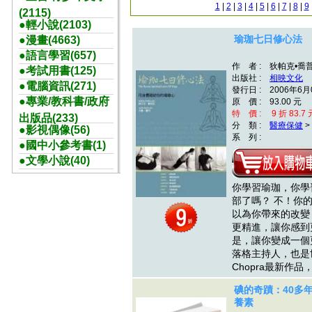
1
|
2
|
3
|
4
|
5
|
6
|
7
|
8
|
9
(2115)
●輕小說(2103)
瑜珈七日修心法
●漫畫(4663)
●語言學習(657)
作 者 : 狄帕克•喬普拉
●考試用書(125)
出版社 :
相映文化
●電腦資訊(271)
發行日 : 2006年6月
●專業/教科書/政府
原 價 : 93.00 元
特 價 : 9 折 83.7 
出版品(233)
分 類 :
醫療保健
>
●影視偶像(56)
系 列 :
●國中小參考書(1)
●文學小說(40)
你學習瑜珈，你學
部了嗎？ 不！你
以為你帶來的改變
更精進，讓你感到
是，讓你變成一個更
落格主持人，也是世
Chopra最新作
碘的奇蹟：40多
養素