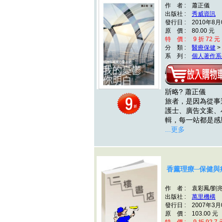
作 者 : 蕭正儀
出版社 :
秀威資訊
發行日 : 2010年8月
原 價 : 80.00 元
特 價 : 9 折 72 元
分 類 :
醫療保健
>
系 列 :
個人著作系
斨略? 蕭正儀 
旅者，是因為從事
護士、廣告文案、
輯，每一站都是感
...更多
香薰理療─保健與
作 者 : 袁彩鳳/劉
出版社 :
萬里機構
發行日 : 2007年3月
原 價 : 103.00 元