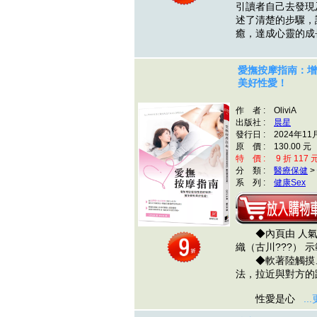
引讀者自己去發現
述了清楚的步驟，
癒，達成心靈的
愛撫按摩指南：增
美好性愛！
作 者 : OliviA
出版社 :
晨星
發行日 : 2024年11
原 價 : 130.00 元
特 價 : 9 折 117 
分 類 :
醫療保健
>
系 列 :
健康Sex
◆內頁由 人氣男
織（古川???） 
◆軟著陸觸摸、
法，拉近與對方的
性愛是心
..