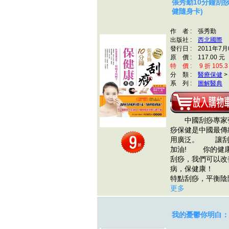
張秀勤10分鐘刮
健隨身卡)
作 者 : 張秀勤
出版社 :
西北國際
發行日 : 2011年7月
原 價 : 117.00 元
特 價 : 9 折 105.3
分 類 :
醫療保健
>
系 列 :
圖解醫典
中國刮痧專家張
痧保健是中國最傳
用廣泛。 讓刮
加油! 你的健
刮痧，我們可以改
病，保健康！ 
特點刮痧，平衡
更多
我的憂鬱你明白：