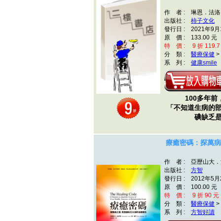
作 者 : 琳恩．法洛
出版社 :
柿子文化
發行日 : 2021年9月
原 價 : 133.00 元
特 價 : 9 折 119.7
分 類 :
醫療保健
>
系 列 :
健康smile
100多年前
「不知道生病的
碘缺乏
療癒密碼：探萬病
作 者 : 亞歷山大
出版社 :
方智
發行日 : 2012年5月
原 價 : 100.00 元
特 價 : 9 折 90 元
分 類 :
醫療保健
>
系 列 :
方智好讀