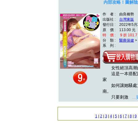
內部攻略！圖解陰
作 者 : 由良橋勢
出版社 :
台灣東販
發行日 : 2022年5月
原 價 : 113.00 元
特 價 : 9 折 101.7
分 類 :
醫療保健
>
系 列 :
女性絕頂高潮
這是一本搭配圖
家
如何讓她騷處亢
南。
只要刺激
..
1
|
2
|
3
|
4
|
5
|
6
|
7
|
8
|
9