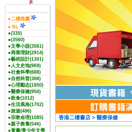
●二樓推薦
● BL
●(335)
●(3560)
●文學小說(3561)
●商業理財(2914)
●藝術設計(1301)
●人文史地(969)
●社會科學(688)
●自然科普(368)
●心理勵志(1850)
●醫療保健(950)
●飲食(1012)
●生活風格(1702)
●旅遊(486)
香港二樓書店 > 醫療保健
●宗教命理(1085)
●親子教養(546)
●童書/青少年文學