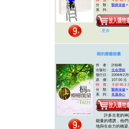
特 價 : 9 折 92.7 
分 類 :
醫療保健
>
系 列 :
...更多
樹的療癒能量
作 者 : 許桂棉
出版社 :
生命潛能
發行日 : 2006年2月
原 價 : 107.00 元
特 價 : 9 折 96.3 
分 類 :
醫療保健
>
系 列 :
美麗身心
許多古老的神話
能量的禮讚，他們
地與生命力的橋梁