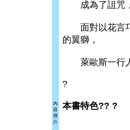
成為了詛咒，
面對以花言巧
的翼獅，
萊歐斯一行人是
?
本書特色?? ?
內
容
簡
介