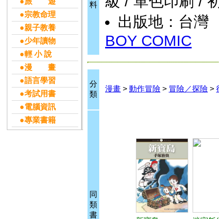
級 / 單色印刷 / 
●旅 遊
料
●宗教命理
出版地：台灣
●親子教養
BOY COMIC
●少年讀物
●輕 小 說
●漫 畫
●語言學習
分
漫畫
>
動作冒險
>
冒險／探險
>
●考試用書
類
●電腦資訊
●專業書籍
同
類
書