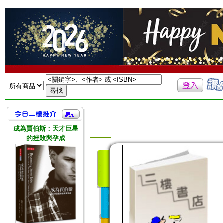
成為賈伯斯：天才巨星
的挫敗與孕成