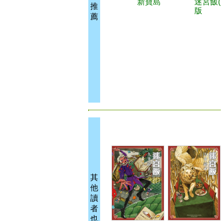
新寶島
迷宮飯(
推
版
薦
其
他
讀
者
也