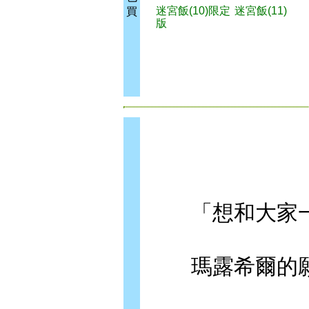
迷宮飯(10)限定
迷宮飯(11)
買
版
「想和大家一
瑪露希爾的願