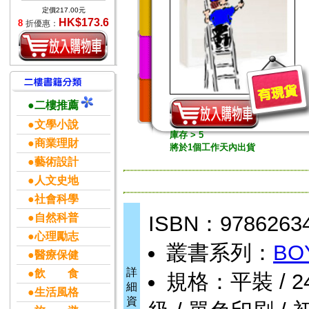
定價217.00元
HK$173.6
8
折優惠：
●二樓推薦
●文學小說
庫存 > 5
●商業理財
將於1個工作天內出貨
●藝術設計
●人文史地
●社會科學
●自然科普
ISBN：9786263
●心理勵志
叢書系列：
BO
●醫療保健
詳
●飲 食
規格：平裝 / 240頁
細
●生活風格
資