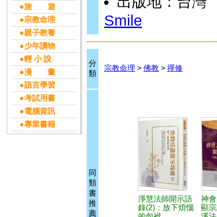
出版地：台灣
●旅 遊
Smile
●宗教命理
●親子教養
●少年讀物
●輕 小 說
分
宗教命理
>
佛教
>
禪修
●漫 畫
類
●語言學習
●考試用書
●電腦資訊
●專業書籍
同
類
書
淨慧法師開示語
神會
推
錄(2)：放下煩惱
顯宗
薦
的包袱
溪法