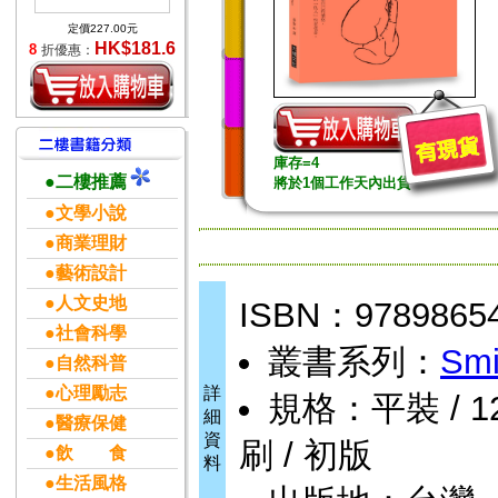
定價227.00元
HK$181.6
8
折優惠：
庫存=4
●二樓推薦
將於1個工作天內出貨
●文學小說
●商業理財
●藝術設計
●人文史地
ISBN：9789865
●社會科學
叢書系列：
Smi
●自然科普
●心理勵志
詳
規格：平裝 / 128
細
●醫療保健
資
刷 / 初版
●飲 食
料
●生活風格