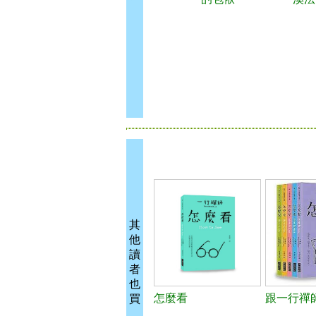
其
他
讀
者
也
怎麼看
跟一行禪
買