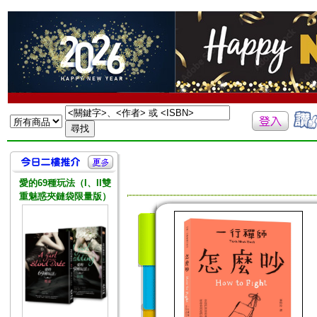
愛的69種玩法（I、II雙
重魅惑夾鏈袋限量版）