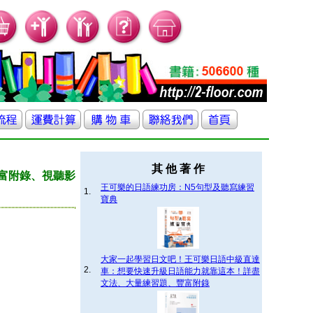
其 他 著 作
富附錄、視聽影
王可樂的日語練功房：N5句型及聽寫練習
1.
寶典
大家一起學習日文吧！王可樂日語中級直達
2.
車：想要快速升級日語能力就靠這本！詳盡
文法、大量練習題、豐富附錄