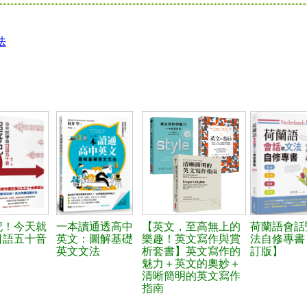
法
記！今天就
一本讀通透高中
【英文，至高無上的
荷蘭語會話
日語五十音
英文：圖解基礎
樂趣！英文寫作與賞
法自修專書
英文文法
析套書】英文寫作的
訂版】
魅力＋英文的奧妙＋
清晰簡明的英文寫作
指南