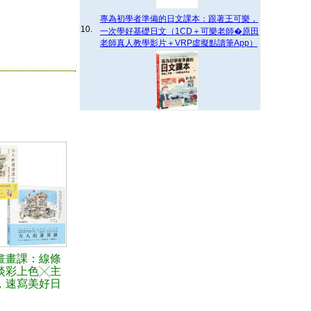
專為初學者準備的日文課本：跟著王可樂，
10.
一次學好基礎日文（1CD＋可樂老師�原田
老師真人教學影片＋VRP虛擬點讀筆App）
畫畫課：線條
淡彩上色╳主
，速寫美好日