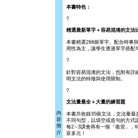
本書特色：
?
精選最新單字＋容易混淆的文法
本書精選266個單字。配合時事與
用性為主，讓學生透過單字搭配
?
針對容易混淆的文法，也附有詳細
明文法的特徵與使用限制。
?
文法量最全＋大量的練習題
內
本書共收錄35個文法，文法量最
容
不同句型，以填空或造句的方式
簡
每2∼3課會再有一個「復習」
介
富多元！