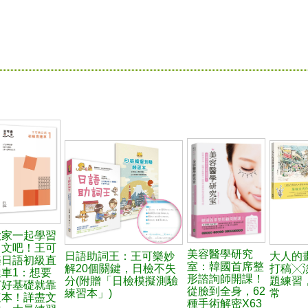
大家一起學習
日文吧！王可
美容醫學研究
日語助詞王：王可樂妙
大人的
樂日語初級直
室：韓國首席整
解20個關鍵，日檢不失
打稿╳
達車1：想要
形諮詢師開課！
分(附贈「日檢模擬測驗
題練習
打好基礎就靠
從臉到全身，62
練習本」)
常
這本！詳盡文
種手術解密X63