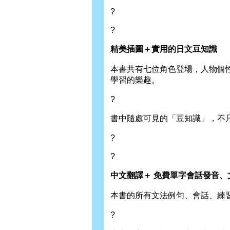
?
?
精美插圖＋實用的日文豆知識
本書共有七位角色登場，人物個
學習的樂趣。
?
書中隨處可見的「豆知識」，不
?
?
中文翻譯＋ 免費單字會話發音、
本書的所有文法例句、會話、練
?