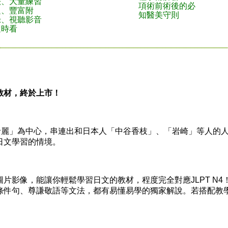
法、大量練習
項術前術後的必
題、豐富附
知醫美守則
錄、視聽影音
隨時看
教材，終於上市！
黃玲麗」為中心，串連出和日本人「中谷香枝」、「岩崎」等人的
日文學習的情境。
片影像，能讓你輕鬆學習日文的教材，程度完全對應JLPT N4
條件句、尊謙敬語等文法，都有易懂易學的獨家解說。若搭配教