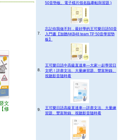
50音墊板、電子檔片假名臨摹帖與習題 )
忘記你我做不到，最好學的王可樂日語50音
7.
入門書【加贈AKB48 team TP 50音學習墊
板】
王可樂日語中高級直達車—大家一起學習日
8.
文吧！詳盡文法、大量練習題、豐富附錄、
視聽影音隨時看
暨文
王可樂日語高級直達車—詳盡文法、大量練
【修
9.
習題、豐富附錄、視聽影音隨時看