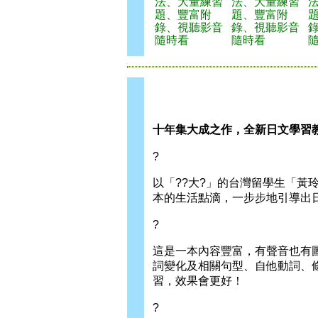
法、大量練習
法、大量練習
題、豐富附
題、豐富附
錄、視聽影音
錄、視聽影音
隨時看
隨時看
十年集大成之作，全新日文學習
?
以「??大?」的台灣留學生「
本的生活點滴，一步步地引導出
?
這是一本內容豐富，有聲音也有圖
詞變化及相關句型、自他動詞、
習，效果會更好！
?