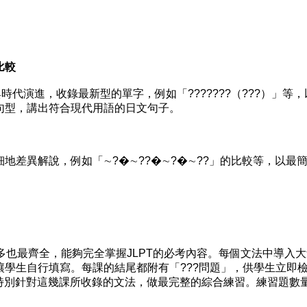
比較
時代演進，收錄最新型的單字，例如「???????（???）」等
句型，講出符合現代用語的日文句子。
地差異解說，例如「∼?�∼??�∼?�∼??」的比較等，以最
多也最齊全，能夠完全掌握JLPT的必考內容。每個文法中導入
讓學生自行填寫。每課的結尾都附有「???問題」，供學生立即
，特別針對這幾課所收錄的文法，做最完整的綜合練習。練習題數