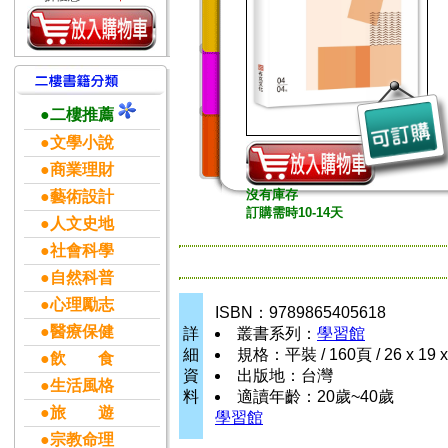
●二樓推薦
●文學小說
●商業理財
沒有庫存
●藝術設計
訂購需時10-14天
●人文史地
●社會科學
●自然科普
●心理勵志
ISBN：9789865405618
●醫療保健
詳
叢書系列：
學習館
細
規格：平裝 / 160頁 / 26 x 19 
●飲 食
資
出版地：台灣
●生活風格
料
適讀年齡：20歲~40歲
●旅 遊
學習館
●宗教命理