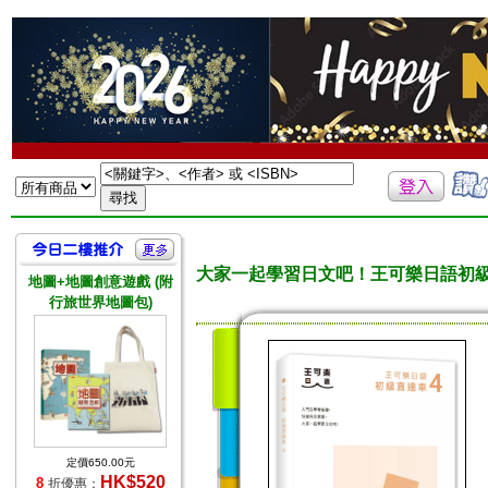
大家一起學習日文吧！王可樂日語初
地圖+地圖創意遊戲 (附
行旅世界地圖包)
定價650.00元
HK$520
8
折優惠：