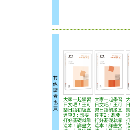
其
他
讀
者
大家一起學習
大家一起學習
也
日文吧！王可
日文吧！王可
買
樂日語初級直
樂日語初級直
達車3：想要
達車2：想要
打好基礎就靠
打好基礎就靠
這本！詳盡文
這本！詳盡文