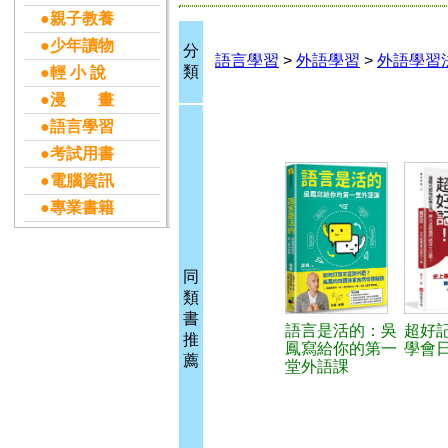
●親子教養
●少年讀物
分
語言學習
>
外語學習
>
外語學習
類
●輕 小 說
●漫 畫
●語言學習
●考試用書
●電腦資訊
●專業書籍
同
類
書
語言是活的：吳
超好
推
鳳寫給你的第一
學會
薦
堂外語課