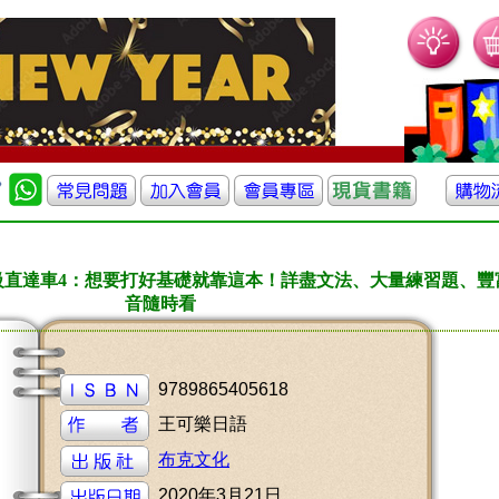
級直達車4：想要打好基礎就靠這本！詳盡文法、大量練習題、豐
音隨時看
9789865405618
王可樂日語
布克文化
2020年3月21日