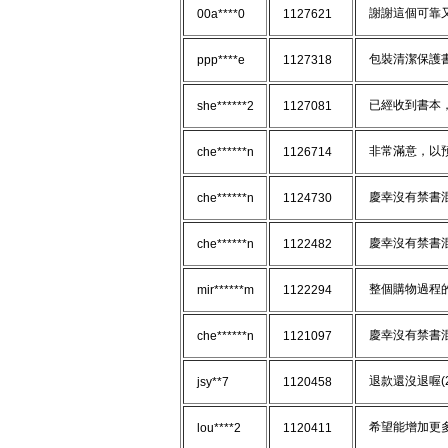
謝謝這個可靠又
00a****0
1127621
包裝清潔保護書
ppp****e
1127318
已經收到書本，
she******2
1127081
非常滿意，以預
che******n
1126714
慶幸沒有禁書混
che******n
1124730
慶幸沒有禁書混
che******n
1122482
整個購物過程的
mir******m
1122294
慶幸沒有禁書混
che******n
1121097
退款還沒退喔(23-
jsy**7
1120458
希望能增加更
lou****2
1120411