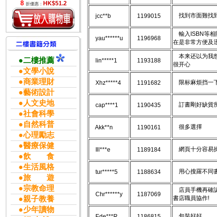
8
HK$51.2
折優惠：
找到市面難找到的
jcc**b
1199015
輸入ISBN等
yau******u
1196968
在是非常方便及
本来还以为我想
●二樓推薦
lin*****1
1193188
很开心
●文學小說
●商業理財
限标麻烦挡一
Xhz*****4
1191682
●藝術設計
●人文史地
訂書剛好缺貨所
cap****1
1190435
●社會科學
●自然科普
很多選擇
Akk**n
1190161
●心理勵志
●醫療保健
網頁十分容易操
Ill***e
1189184
●飲 食
●生活風格
用心搜羅不同
tur*****5
1188634
●旅 遊
●宗教命理
店員手機再確認
Chr******y
1187069
●親子教養
書店職員協作!
●少年讀物
包裝好好
Ede***R
1186815