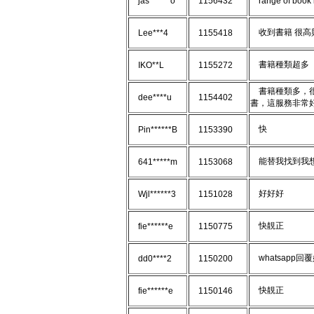
jas******o
1156432
range of book i
收到書籍 很高興
Lee***4
1155418
書籍種類超多
IKO**L
1155272
書籍種類多，很
dee****u
1154402
書，這服務非常
快
Pin******B
1153390
能替我找到我
641*****m
1153068
好好好
Wjl******3
1151028
快靚正
fie******e
1150775
whatsapp回
dd0****2
1150200
快靚正
fie******e
1150146