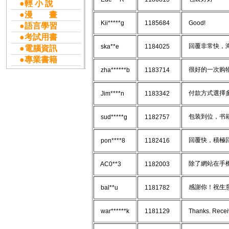
●輕 小 說
●漫 畫
Kii*****g
1185684
Good!
●語言學習
●考試用書
回覆非常快，海
ska**e
1184025
●電腦資訊
●專業書籍
很好的一次购
zha******b
1183714
付款方式選擇
Jim****n
1183342
包装到位，书
sud*****g
1182757
回覆快，積極回
pon****8
1182416
除了網站在手機
AC0**3
1182003
感謝你！祝生
bal**u
1181782
war******k
1181129
Thanks. Receive