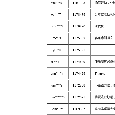
物流好快，包
Mac***u
1181103
訂單處理既相關同
wyf***7
1178475
送貨快
LCK****2
1176290
客服應對得宜
075***s
1175363
（
Cyr***u
1175121
服務態度超級
kil***7
1174689
unn*****r
1174425
Thanks
不錯很方便，書
lum****s
1172758
購買流程順暢，
Fre******0
1172021
當我為選購大量柯
Sam******6
1169597