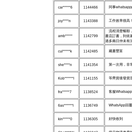
同事whatsap
car*****6
1144466
工作效率很高！
joy****n
1143388
流程清楚暢順，
amb*****
1142799
書店訂書，到依
過多兩日仲未有
藏書豐富
cul*****k
1142485
第一次用，非常
she****n
1141354
等齊貨後發貨
Kob******l
1141155
客服Whatsa
fra*****7
1138524
WhatsApp
6as******l
1136749
好快收到
kin*****0
1136305