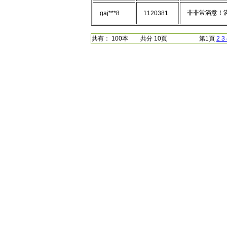
非非常滿意！
gaj***8
1120381
共有： 100本 共分 10頁 第1頁
2
3