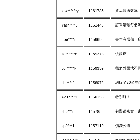
貨品派送效率,
law******y
1161785
訂單清楚每個
Yas*****3
1161448
書本有損傷，店
Leo****n
1159695
快靚正
fie******e
1159378
很多外面找不
cul*****k
1159359
絕版了20多年
chi****1
1158978
特别好！
wq1****2
1158155
包裝很密實，書
sho***n
1157855
價錢公道
sp0***1
1157119