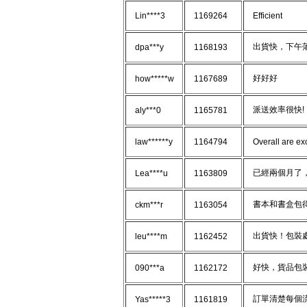
Lin****3
1169264
Efficient
出貨快，下午落
dpa***y
1168193
好好好
how*****w
1167689
派送效率很快!
aly***0
1165781
law******y
1164794
Overall are exc
已經兩個月了，
Lea****u
1163809
書本和書盒包得
ckm***r
1163054
出貨快！包裝處
leu****m
1162452
好快，貨品包
090***a
1162172
訂單清楚每個
Yas*****3
1161819