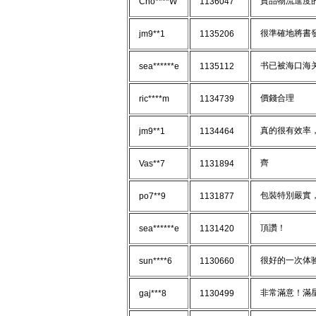
貨品物流進度的
Cho****W
1136047
很準確地將書發
jm9**1
1135206
书已被海口海关
sea******e
1135112
價錢合理
ric****m
1134739
真的很有效率，
jm9**1
1134464
齊
Vas**7
1131894
包裝特別嚴實
po7**9
1131877
頂讚！
sea******e
1131420
很好的一次体
sun****6
1130660
非常滿意！滿
gaj***8
1130499