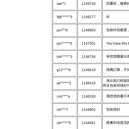
回覆快，服務
rae**i
1149734
好
Wjl******3
1149177
包裝特別嚴實，
po7**9
1148963
jun******b
1147501
You have this 
有想買嘅書出
lub******3
1146754
很難訂購，不知
g12****9
1146618
係出面已經揾唔到
ali******3
1146524
而且包裝得很好!!! 
我想買的書只有這
cos****a
1146293
包裝很好
chi****l
1144902
購書到送貨流程
chr*****5
1144681