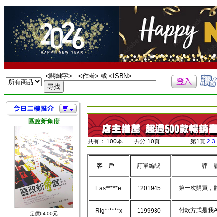
區政新角度
共有： 100本 共分 10頁 第1頁
2
3
客 戶
訂單編號
評 
第一次購買，
Eas*****e
1201945
付款方式是我Ali
Rig******x
1199930
定價64.00元