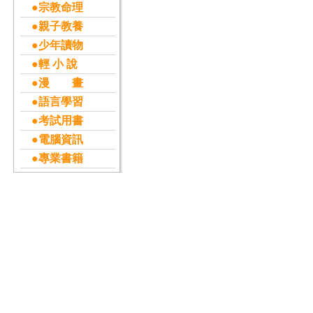
●宗教命理
●親子教養
●少年讀物
●輕 小 說
●漫 畫
●語言學習
●考試用書
●電腦資訊
●專業書籍