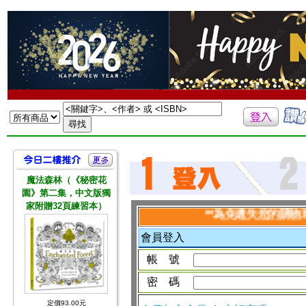
魔法森林（《秘密花
園》第二集，中文版獨
家附贈32頁練習本）
**為免遺失您的購物車資
會員登入
帳 號
密 碼
定價93.00元