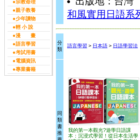
出版地：台灣
●宗教命理
●親子教養
和風實用日語系
●少年讀物
●輕 小 說
●漫 畫
分
●語言學習
語言學習
>
日本語
>
日語學習法
類
●考試用書
●電腦資訊
●專業書籍
同
類
書
我的第一本觀光?遊學日語課
推
本：沉浸式學習！從日本生活學
薦