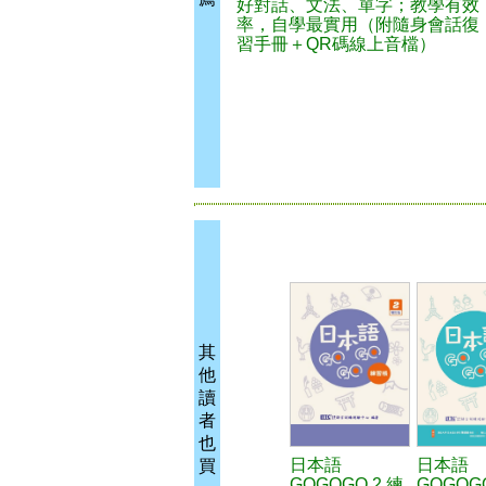
好對話、文法、單字；教學有效
率，自學最實用（附隨身會話復
習手冊＋QR碼線上音檔）
其
他
讀
者
也
日本語
日本語
買
GOGOGO 2 練
GOGOGO