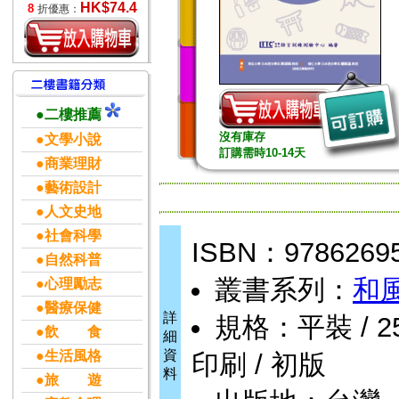
HK$74.4
8
折優惠：
●二樓推薦
沒有庫存
●文學小說
訂購需時10-14天
●商業理財
●藝術設計
●人文史地
●社會科學
ISBN：9786269
●自然科普
叢書系列：
和
●心理勵志
●醫療保健
詳
規格：平裝 / 256
●飲 食
細
資
●生活風格
印刷 / 初版
料
●旅 遊