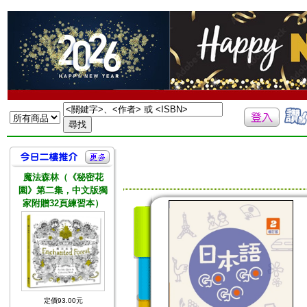
魔法森林（《秘密花
園》第二集，中文版獨
家附贈32頁練習本）
定價93.00元