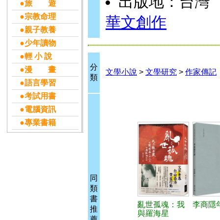
出版地：台灣
●旅 遊
●宗教命理
華文創作
●親子教養
●少年讀物
●輕 小 說
分
●漫 畫
文學小說
>
文學研究
>
作家傳記
類
●語言學習
●考試用書
●電腦資訊
●專業書籍
同
類
書
亂世孤魂：我
李商隱
推
與羅海星
薦