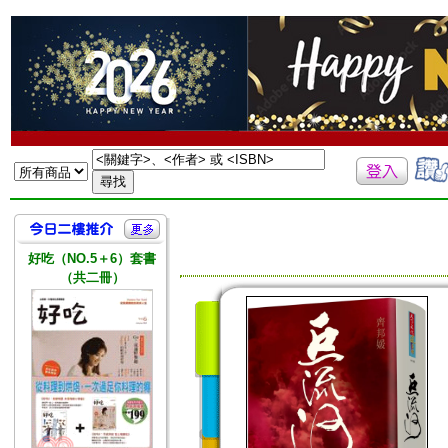
好吃（NO.5＋6）套書
（共二冊）