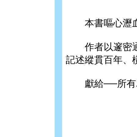
本書嘔心瀝血
作者以邃密通
記述縱貫百年、
獻給──所有