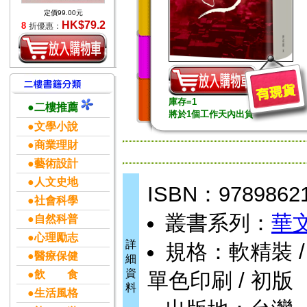
定價99.00元
HK$79.2
8
折優惠：
庫存=1
●二樓推薦
將於1個工作天內出貨
●文學小說
●商業理財
●藝術設計
●人文史地
ISBN：9789862
●社會科學
叢書系列：
華
●自然科普
●心理勵志
詳
規格：軟精裝 / 600
●醫療保健
細
資
●飲 食
單色印刷 / 初版
料
●生活風格