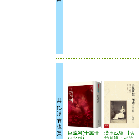
其
他
讀
者
也
巨流河(十萬冊
璞玉成璧 【舍
買
紀念版)
我其誰：胡適