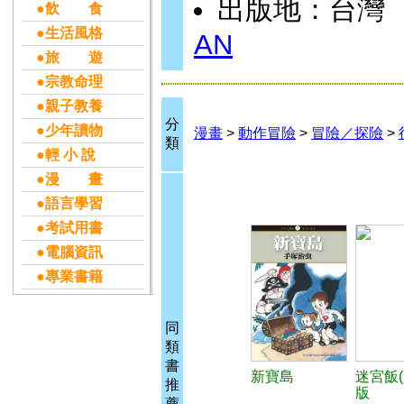
出版地：台灣
●飲 食
●生活風格
AN
●旅 遊
●宗教命理
●親子教養
分
●少年讀物
漫畫
>
動作冒險
>
冒險／探險
>
類
●輕 小 說
●漫 畫
●語言學習
●考試用書
●電腦資訊
●專業書籍
同
類
書
新寶島
迷宮飯(
推
版
薦