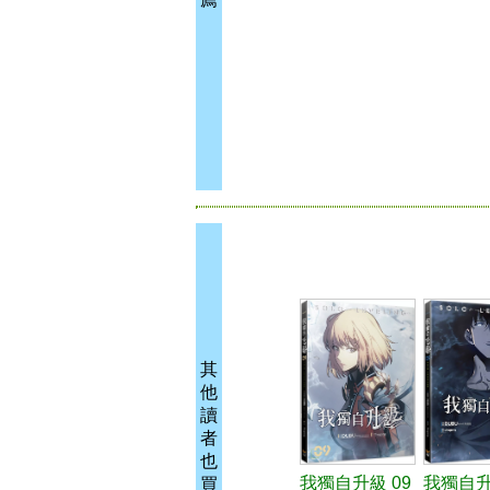
其
他
讀
者
也
我獨自升級 09
我獨自升
買