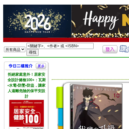
拒絕家庭意外！居家安
全設計健檢100+：瓦斯
•水電•防墜•防盜，讓家
人遠離危險的保平安設
計