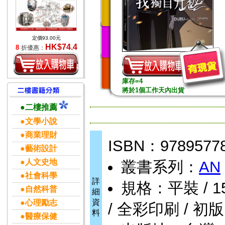
定價93.00元
HK$74.4
8
折優惠：
庫存=4
將於1個工作天內出貨
●二樓推薦
●文學小說
●商業理財
ISBN：9789577
●藝術設計
●人文史地
叢書系列：
AN
●社會科學
詳
規格：平裝 / 156頁
●自然科普
細
資
●心理勵志
/ 全彩印刷 / 初版
料
●醫療保健