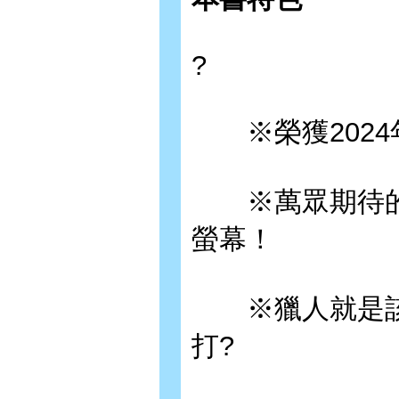
?
※榮獲2024年Wor
※萬眾期待的動
螢幕！
※獵人就是該
打?