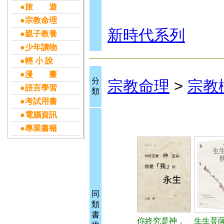
●旅 遊
●宗教命理
新時代系列
●親子教養
●少年讀物
●輕 小 說
●漫 畫
分
宗教命理
>
宗教
●語言學習
類
●考試用書
●電腦資訊
●專業書籍
同
類
書
你終究是神，
生生菩