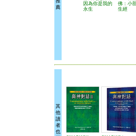
推
因為你是我的
佛：小
薦
永生
生經
其
他
讀
者
也