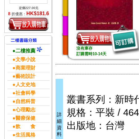
定價227.00元
HK$181.6
8
折優惠：
沒有庫存
●二樓推薦
訂購需時10-14天
●文學小說
●商業理財
●藝術設計
●人文史地
●社會科學
叢書系列：新時
●自然科普
●心理勵志
規格：平裝 / 464頁
詳
●醫療保健
細
出版地：台灣
●飲 食
資
料
●生活風格