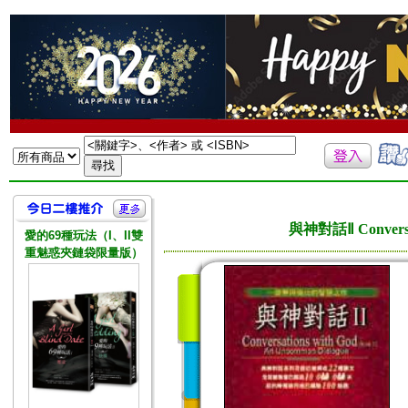
與神對話Ⅱ Conversati
愛的69種玩法（I、II雙
重魅惑夾鏈袋限量版）