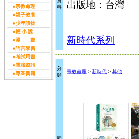
資
出版地：台灣
●宗教命理
料
●親子教養
●少年讀物
●輕 小 說
新時代系列
●漫 畫
●語言學習
●考試用書
●電腦資訊
分
宗教命理
>
新時代
>
其他
●專業書籍
類
同