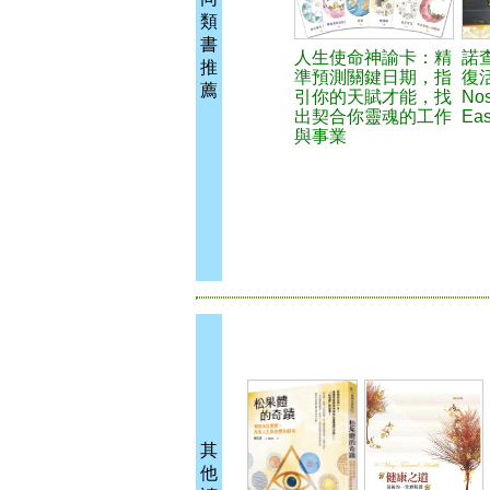
類
書
人生使命神諭卡：精
諾
推
準預測關鍵日期，指
復
薦
引你的天賦才能，找
Nos
出契合你靈魂的工作
Eas
與事業
其
他