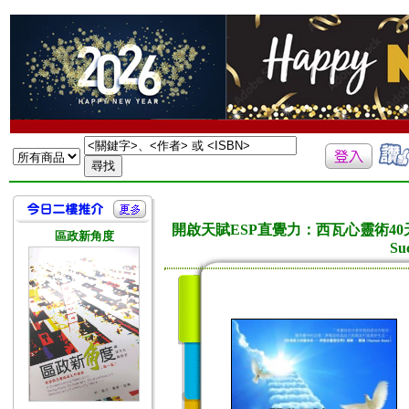
開啟天賦ESP直覺力：西瓦心靈術40天改變你一生 Jo
區政新角度
Suc