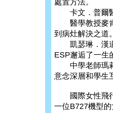
處置方法。
卡文．普爾醫師
醫學教授麥肯
到病灶解決之道
凱瑟琳．漢道
ESP邂逅了一生
中學老師瑪莉
意念深層和學生
國際女性飛行
一位B727機型