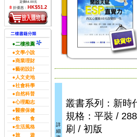
定價64.00元
HK$51.2
8
折優惠：
●二樓推薦
●文學小說
●商業理財
●藝術設計
●人文史地
●社會科學
●自然科普
叢書系列：新時
●心理勵志
●醫療保健
規格：平裝 / 288頁
●飲 食
詳
刷 / 初版
●生活風格
細
●旅 遊