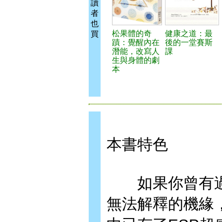
讀
者
也
松果體的奇
健康之道：最
買
蹟：覺醒內在
後的一堂賽斯
潛能，改寫人
課
生與身體的劇
本
本書特色
如果你曾有過
無法解釋的機緣