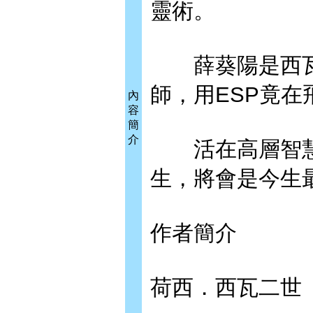
靈術。
薛葵陽是西瓦
師，用ESP竟
內
容
簡
介
活在高層智慧
生，將會是今生
作者簡介
荷西．西瓦二世