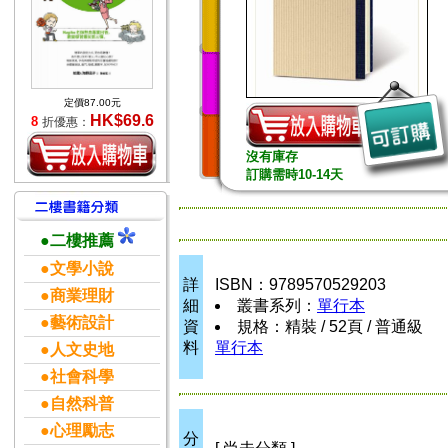
定價87.00元
HK$69.6
8
折優惠：
沒有庫存
訂購需時10-14天
●二樓推薦
●文學小說
詳
ISBN：9789570529203
●商業理財
細
叢書系列：
單行本
●藝術設計
資
規格：精裝 / 52頁 / 普通級
料
單行本
●人文史地
●社會科學
●自然科普
●心理勵志
分