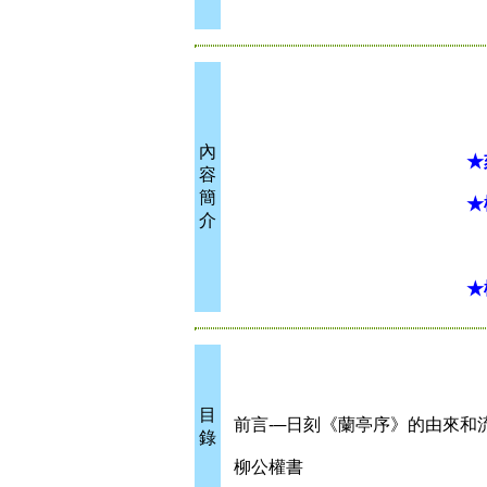
內
★
容
簡
★
介
★
目
前言-─日刻《蘭亭序》的由來和
錄
柳公權書