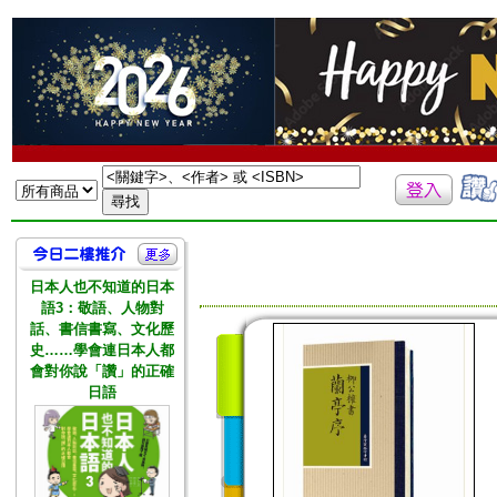
日本人也不知道的日本
語3：敬語、人物對
話、書信書寫、文化歷
史……學會連日本人都
會對你說「讚」的正確
日語