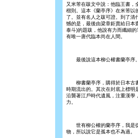
又米芾在跋文中說：他臨王書，
楷則。這本《蘭亭序》在米芾以
了。並有名人之跋可證。到了清
憾的是，最後由梁章鉅賣給日本
泰斗)的題跋，他說有力而纖細
有唯一唐代臨本尚在人間。
最後說這本柳公權書蘭亭序
柳書蘭亭序，購得於日本古書
時期流出的。其次在封底上標明
沿襲著江戶時代遺風，注重漢學
力。
世有柳公權的蘭亭序，我是從
物，所以說它是孤本也不為過。