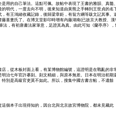
全是用的自己筆法。這點可佩。故帖中表現了王書的雅韻、真髓
後的明代，一度去向不明，後來知道由黃熊之手轉到王世貞的名
代，有王鴻緒收藏記錄，後歸梁章鉅，有翁方綱等跋文記其事。
齋藤堇盦氏了。在博文堂影印時增有內藤湖南(已故京大教授、漢
的筆法，有初唐書法家筆意，足證其為真。由此可知《蘭亭序》，
。
店，從木板封面上看，有某博物館編號，這證明是在戰亂的非
是明治七年官許摹刻。刻文精細，與原本無差。日本在明治初期
，特別是高級官吏莫不如此。所以，搜集中國古書古帖，不遺餘
這個本子出現得知的，因台北與北京故宮博物院，都未見藏此