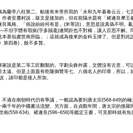
為蘭亭八柱第二。帖後有米芾所寫的「永和九年暮春云云」七
》作者安麓村說，跋文是後加的，但在前隔水題有「褚遂良摩王
良風格。「俗說紛紛何有是」(米芾語)，意思是說真偽不明。
─不但字體有瑕疵(字多賊毫)連間距也不對稱，讓人百思不解。
此本甚似虞世南所臨」；這就成為後來的金科玉律了。但是對此
》第四卷)，餘不多贅。
家說是第二等工匠翻製的。字劃尖鋒外露，文體沒有古意，可
差太遠。但是上面蓋有乾隆御覽等七、八個名人的印章，所以，
綱說，諸印都是後人所加。
在南朝時代仍有爭議，一般認為要到唐太宗(568-649)的極
一兩千年的中國書法流變。另方面，在貞觀年間，唐太宗的搜羅
世南(558-634)、褚遂良(596~658)等鑑定王書，可見那時就有魚