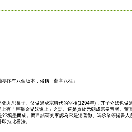
亭序有八個版本，俗稱「蘭亭八柱」。
九思長子。父做過成宗時代的宰相(1294年)，其子介奴也做
在帖尾上有「臣張金界奴進上」之語。這是貢於元朝成宗皇帝者。董
是??填墨而成。而且諸研究家認為它是湯普徹、馮承業等搨書人
升即持此看法。