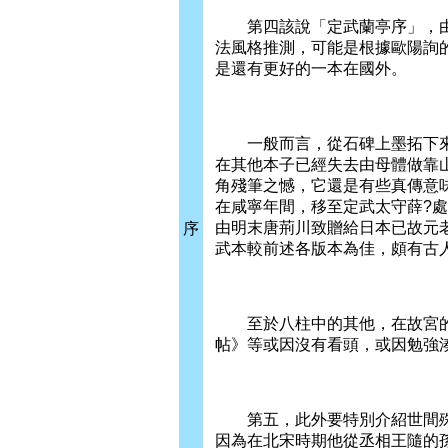
第四該說「定武蘭亭序」，由於
法風格推測，可能是根據歐陽詢
是還有更好的一本在國外。
一般而言，從石碑上墨拓下來
在其他本子已經失去由母體做靠
角殘筆之憾，它還是有些真傳意
在咸寧年間，移至定武太守薛?
由明末唐荊川致贈給日本已故元老
序
武本較前述各版本為佳，頗有古
至於八柱中的其他，在故宮的
帖》等或因沒有看頭，或因勉強
第五，此外要特別介紹世間殊少
因為在北宋時期他從丞相王隨的孫