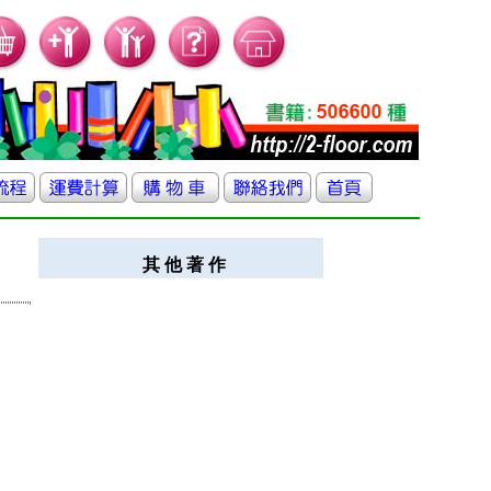
其 他 著 作