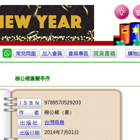
柳公權書蘭亭序
9789570529203
柳公權（書）
台灣商務
2014年7月01日