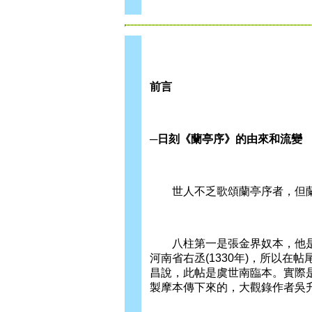
前言
─日刻《蘭亭序》的由來和流變
世人不乏歌頌蘭亭序者，但蘭
八柱第一是張金界奴本，他是張
河南省右丞(1330年)，所以
昌說，此帖是虞世南臨本。實際
製摩本傳下來的，大觀錄作者吳