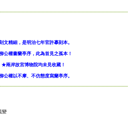
刻文精細，是明治七年官許摹刻本。
柳公權書蘭亭序，此為首見之孤本！
★兩岸故宮博物院均未見收藏！
柳公權以不摩、不仿態度寫蘭亭序。
流變