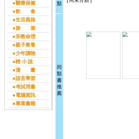
[ 尚未分類 ]
●醫療保健
類
●飲 食
●生活風格
●旅 遊
●宗教命理
●親子教養
●少年讀物
●輕 小 說
同
●漫 畫
類
●語言學習
書
●考試用書
推
薦
●電腦資訊
●專業書籍