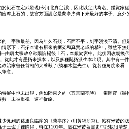
刻石在定武發現(今河北真定縣)，因此以定武為名。鑑賞家
的臨摩上石的，故宮方面說它是蘭亭序傳下來最好的本子。意外
的，字跡最差。因為年久石殘，石面不平，刻字漫渙不清。但
山情形下，石拓本還有原來的框架和真實老成的精神，雖然不無
味─由唐太宗敕命歐陽詢榻後上石，奉獻於宮中。此後因改朝換
處。從此才有墨拓未損本，以及多種亂拓派生本出現。其中有一
政治家曾任首相的犬養毅了(號稱木堂先生)。從各種角度來看
人筆意。
特展中也未出現，例如陸東之的《五言蘭亭詩》，鬱岡齋《墨
湊數，未被重視，這裡從略。
見到的褚遂良臨摩的《蘭亭序》(用黃絹所寫)。帖有米芾的
子王瓛手裡購得，時在1101年。這在米芾著書史中記載很清楚