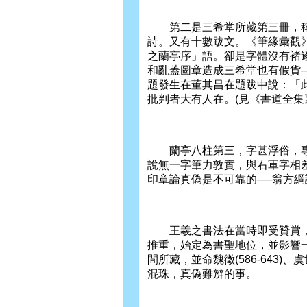
第二是三希堂所藏第三冊，稱
詩。又有十數跋文。《筆緣彙觀
之蘭亭序」語。卻是字體沒有褚遂
和亂蓋圖章造成三希堂也有假貨─
題發生在董其昌在題跋中說：「
批判者大有人在。(見《書道全集
蘭亭八柱第三，字甚浮俗，專
說無一字筆力敦實，與右軍字相
印章論真偽是不可靠的──翁方
王羲之書法在當時即受贊賞，不過
推重，始定為書聖地位，並影響
間所藏，並命魏徵(586-643)、虞
混珠，真偽難辨的事。