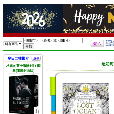
迷幻海
格雷的五十道陰影I：調
教(電影封面版)