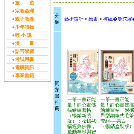
●旅 遊
●宗教命理
分
●親子教養
藝術設計
>
繪畫
>
禪繞�曼陀羅
類
●少年讀物
●輕 小 說
●漫 畫
●語言學習
●考試用書
●電腦資訊
●專業書籍
同
類
書
一筆一畫正能
一筆一畫正能
推
量！靜心畫佛
量！靜心畫佛描
薦
描繪練習帖
繪練習帖：附攜
（暢銷新裝
帶型鋼筆式毛筆
版）：收錄40
套組──荼白
幅經典佛像，
（暢銷盒裝版）
啟動寧靜與智