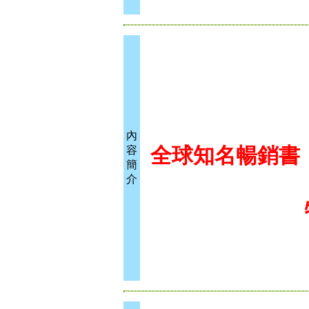
內
全球知名暢銷書
容
簡
介