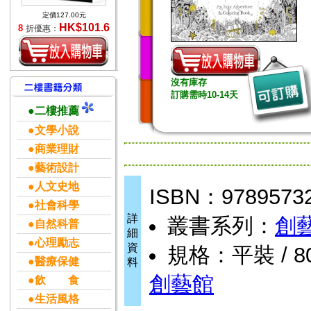
定價127.00元
HK$101.6
8
折優惠：
沒有庫存
訂購需時10-14天
●二樓推薦
●文學小說
●商業理財
●藝術設計
●人文史地
ISBN：9789573
●社會科學
詳
叢書系列：
創
●自然科普
細
●心理勵志
資
規格：平裝 / 80
●醫療保健
料
創藝館
●飲 食
●生活風格