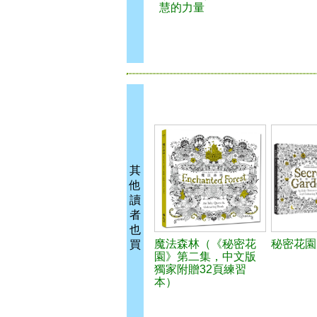
慧的力量
其
他
讀
者
也
魔法森林（《秘密花
秘密花園
買
園》第二集，中文版
獨家附贈32頁練習
本）