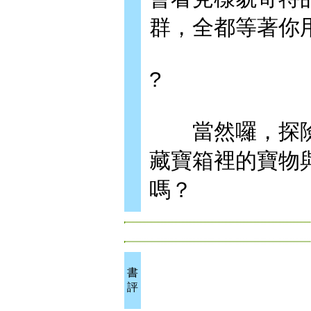
群，全都等著你
?
當然囉，探險
藏寶箱裡的寶物
嗎？
書
評