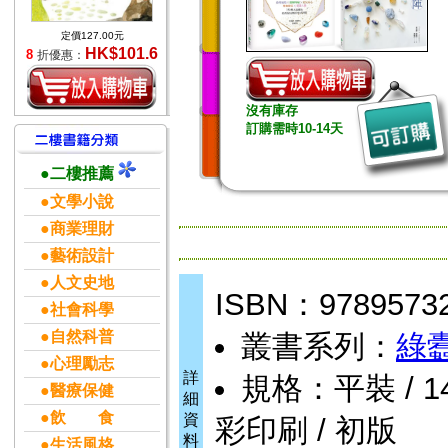
定價127.00元
HK$101.6
8
折優惠：
沒有庫存
訂購需時10-14天
●二樓推薦
●文學小說
●商業理財
●藝術設計
●人文史地
ISBN：9789573
●社會科學
●自然科普
叢書系列：
綠
●心理勵志
詳
規格：平裝 / 144
●醫療保健
細
●飲 食
資
彩印刷 / 初版
料
●生活風格