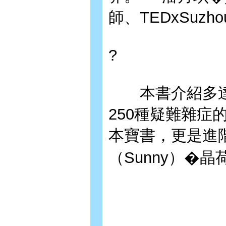
師、TEDxSuzh
?
本書介紹多達2
250種疑難雜
本寶書，更是進
（Sunny）�