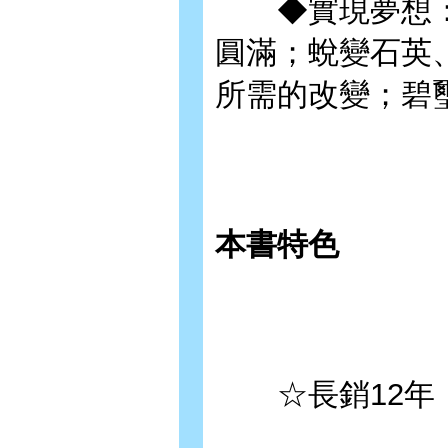
◆實現夢想：
圓滿；蛻變石英
所需的改變；碧
本書特色
☆長銷12年，