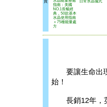
水晶能量療癒
日常水晶儀式
買
指南：美國
NO.1長暢經
典，50款基本
水晶使用指南
＋75種能量處
方
要讓生命出現
始！
長銷12年，英