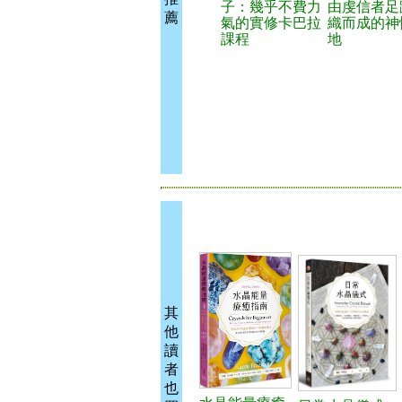
子：幾乎不費力
由虔信者足
薦
氣的實修卡巴拉
織而成的神
課程
地
其
他
讀
者
也