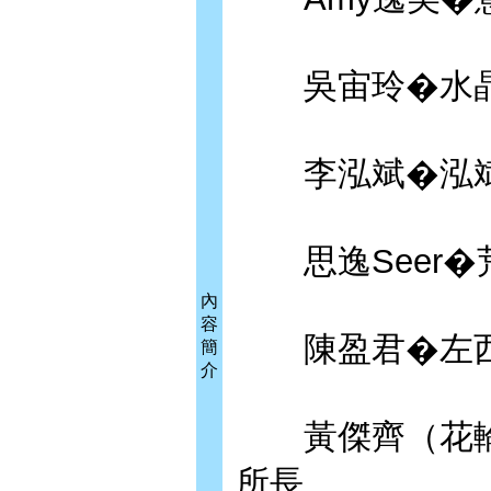
吳宙玲�水晶
李泓斌�泓斌
思逸Seer�
內
容
陳盈君�左西
簡
介
黃傑齊（花輪
所長