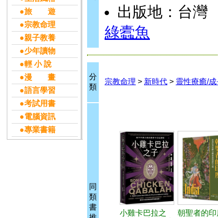
出版地：台灣
●旅 遊
●宗教命理
綠蠹魚
●親子教養
●少年讀物
●輕 小 說
分
●漫 畫
宗教命理
>
新時代
>
靈性療癒/成
類
●語言學習
●考試用書
●電腦資訊
●專業書籍
同
類
書
小雞卡巴拉之
朝聖者的印
推