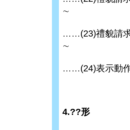
∼
……(23)禮貌請
∼
……(24)表示
4.??形