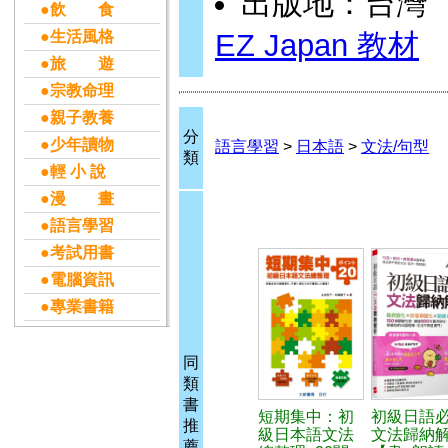
出版地：台灣
●飲 食
●生活風格
EZ Japan 教材
●旅 遊
●宗教命理
●親子教養
分
●少年讀物
語言學習
>
日本語
>
文法/句型
類
●輕 小 說
●漫 畫
●語言學習
●考試用書
●電腦資訊
●專業書籍
同
類
書
短期集中：初
初級日語
推
級日本語文法
文法歸納
薦