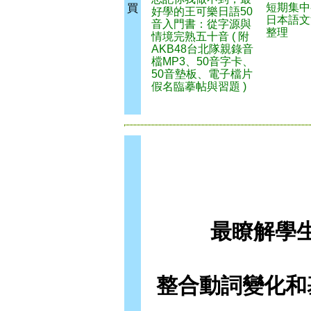
短期集中
買
好學的王可樂日語50
日本語文
音入門書：從字源與
整理
情境完熟五十音 ( 附
AKB48台北隊親錄音
檔MP3、50音字卡、
50音墊板、電子檔片
假名臨摹帖與習題 )
最瞭解學
整合動詞變化和