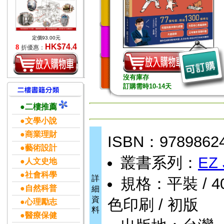
定價93.00元
HK$74.4
8
折優惠：
沒有庫存
訂購需時10-14天
●二樓推薦
●文學小說
●商業理財
ISBN：9789862
●藝術設計
叢書系列：
EZ
●人文史地
●社會科學
詳
規格：平裝 / 400頁
●自然科普
細
資
色印刷 / 初版
●心理勵志
料
●醫療保健