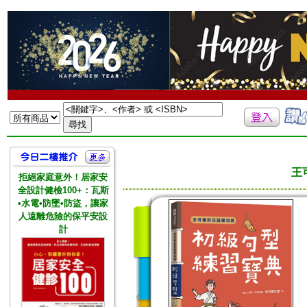
王
拒絕家庭意外！居家安
全設計健檢100+：瓦斯
•水電•防墜•防盜，讓家
人遠離危險的保平安設
計