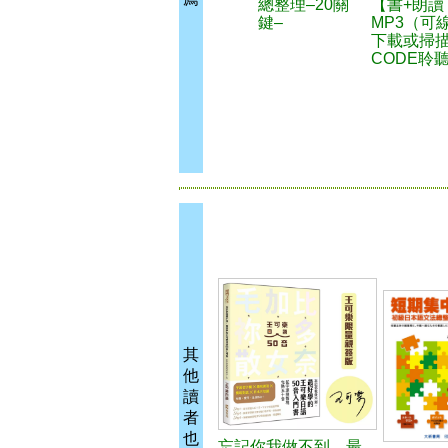
總整理–20關
【書+朗讀
鍵–
MP3（可
下載或掃描
CODE聆
其
他
讀
者
也
忘記你我做不到，最