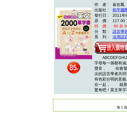
作 者 : 崔在鳳
出版社 :
和平國
發行日 : 2011年
原 價 : 117.00
特 價 : 85 折 9
分 類 :
語言學
系 列 :
活用語
ABCDEFGHIJ
字母每一個都有
聲音， 你會發
尖的語言學者共同
有色彩分明的意
在一起， 就形
驚奇吧！英文單
第 1 