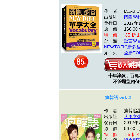
作 者 : David C
出版社 :
國際學
發行日 : 2017年
原 價 : 166.00
特 價 : 85 折 1
分 類 :
語言學
NEWTOEIC新多
系 列 :
全新TOE
十年淬鍊，百萬
不管題型如
瘋韓語 vol. 2
作 者 : 瘋韓追
出版社 :
大風文
發行日 : 2012年
原 價 : 56.00 
特 價 : 85 折 4