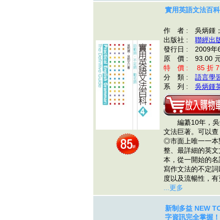
實用英語文法百科
作 者 : 吳炳鍾
出版社 :
聯經出
發行日 : 2009年
原 價 : 93.00 
特 價 : 85 折 7
分 類 :
語言學
系 列 :
吳炳鍾
編纂10年，吳
文法巨著。可以
◎市面上唯一一本
整、最詳細的英
本，從一開始的名
寫作文法的不定詞
度以及流暢性，
...更多
新制多益 NEW T
字資訊完全掌握！(