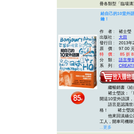
冊各類型「臨場
給自己的10堂外
鑰！
作 者 : 褚士瑩
出版社 :
大田
發行日 : 2013年
原 價 : 97.00 
特 價 : 85 折 8
分 類 :
語言學
系 列 :
CREATI
繼暢銷書《給自
褚士瑩說：「環
開這10堂外語課
語言是認識世界
格！ 褚士瑩說
他來回滇緬公路
工人，開車司機
...更多