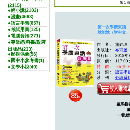
第 1 
(2115)
●輕小說(2103)
●漫畫(4663)
●語言學習(657)
第一次學廣東話，
●考試用書(125)
就能說（附中文、
●電腦資訊(271)
●專業/教科書/政府
作 者 : 施銘瑋
出版品(233)
出版社 :
布可屋
●影視偶像(56)
發行日 : 2019年
●國中小參考書(1)
原 價 : 117.00
特 價 : 85 折 9
●文學小說(40)
分 類 :
語言學
系 列 :
外語系
羅馬拼
一看