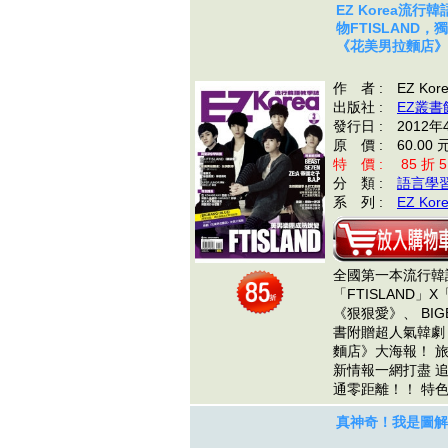
EZ Korea流行
物FTISLAND
《花美男拉麵店》
作 者 : EZ Ko
出版社 :
EZ叢書
發行日 : 2012年
原 價 : 60.00 
特 價 : 85 折 5
分 類 :
語言學
系 列 :
EZ Kor
全國第一本流行韓
「FTISLAND」X
《狠狠愛》、 BIG
書附贈超人氣韓劇
麵店》大海報！ 
新情報一網打盡 
通零距離！！ 特
真神奇！我是圖解