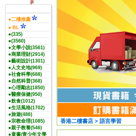
●二樓推薦
● BL
●(335)
●(3560)
●文學小說(3561)
●商業理財(2914)
●藝術設計(1301)
●人文史地(969)
●社會科學(688)
●自然科普(368)
●心理勵志(1850)
●醫療保健(950)
●飲食(1012)
●生活風格(1702)
●旅遊(486)
香港二樓書店 > 語言學習
●宗教命理(1085)
●親子教養(546)
●童書/青少年文學