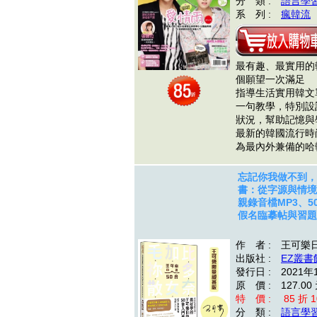
分 類 :
語言學
系 列 :
瘋韓流
最有趣、最實用的
個願望一次滿足
指導生活實用韓
一句教學，特別設
狀況，幫助記憶
最新的韓國流行時
為最內外兼備的
忘記你我做不到，
書：從字源與情境完
親錄音檔MP3、
假名臨摹帖與習題 
作 者 : 王可樂
出版社 :
EZ叢書
發行日 : 2021年
原 價 : 127.00
特 價 : 85 折 10
分 類 :
語言學