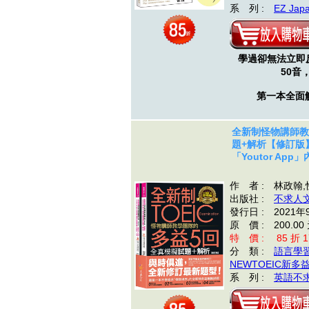
系 列 :
EZ Jap
學過卻無法立即
50音
第一本全面
全新制怪物講師教
題+解析【修訂版
「Youtor A
作 者 : 林政翰
出版社 :
不求人
發行日 : 2021年
原 價 : 200.00
特 價 : 85 折 1
分 類 :
語言學
NEWTOEIC新多
系 列 :
英語不