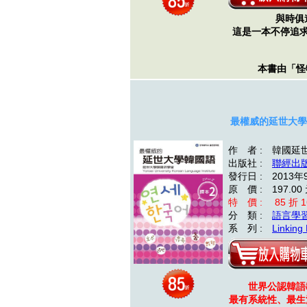
與時俱
這是一本不停追
本書由「
最權威的延世大學韓
作 者 : 韓國
出版社 :
聯經出
發行日 : 2013年
原 價 : 197.00
特 價 : 85 折 16
分 類 :
語言學
系 列 :
Linking
世界公認韓語
最有系統性、最生