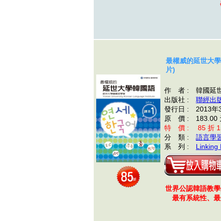
最權威的延世大學韓
片)
作 者 : 韓國
出版社 :
聯經出
發行日 : 2013年
原 價 : 183.00
特 價 : 85 折 15
分 類 :
語言學
系 列 :
Linking
世界公認韓語教學
最有系統性、