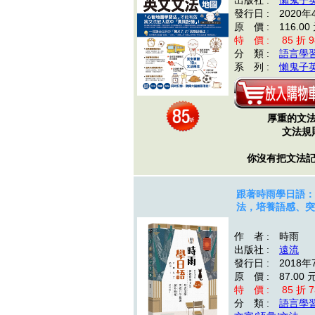
出版社 :
懶鬼子
發行日 : 2020年
原 價 : 116.00
特 價 : 85 折 9
分 類 :
語言學
系 列 :
懶鬼子
厚重的文
文法規
你沒有把文法記到
跟著時雨學日語：
法，培養語感、突
作 者 : 時雨
出版社 :
遠流
發行日 : 2018年
原 價 : 87.00 
特 價 : 85 折 7
分 類 :
語言學