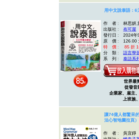
用中文說泰語：6天
作 者 : 林思妍
出版社 :
布可屋
發行日 : 2024年
原 價 : 126.00
特 價 : 85 折 1
分 類 :
語言學
系 列 :
泰語系
世界最
從發音
企業家、雇主
上班族
讓74億人都驚呆
法心智地圖拉頁）
作 者 : 吳宜錚