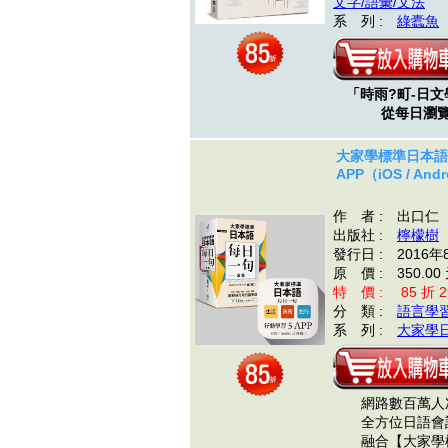
文字/語彙/文法
系 列 :
綠蠹魚
「時雨?町-日
從每日瀏覽
大家學標準日本語
APP（iOS / A
作 者 : 出口仁
出版社 :
檸檬樹
發行日 : 2016年
原 價 : 350.00
特 價 : 85 折 2
分 類 :
語言學
系 列 :
大家學
網路數百萬人次
全方位日語會
融合【大家學標