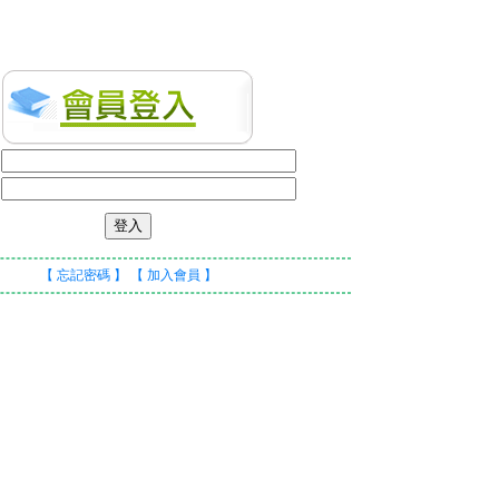
號
碼
【 忘記密碼 】
【 加入會員 】