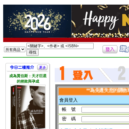
成為賈伯斯：天才巨星
的挫敗與孕成
**為免遺失您的購物車資
會員登入
帳 號
密 碼