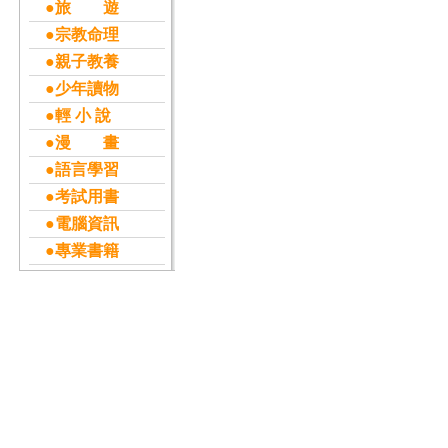
●旅 遊
●宗教命理
●親子教養
●少年讀物
●輕 小 說
●漫 畫
●語言學習
●考試用書
●電腦資訊
●專業書籍