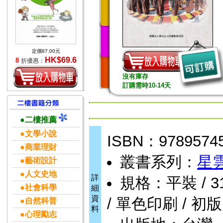
定價87.00元
HK$69.6
8
折優惠：
沒有庫存
訂購需時10-14天
●二樓推薦
●文學小說
ISBN：9789574
●商業理財
叢書系列：
星
●藝術設計
●人文史地
詳
規格：平裝 / 316
●社會科學
細
資
/ 單色印刷 / 初版
●自然科普
料
●心理勵志