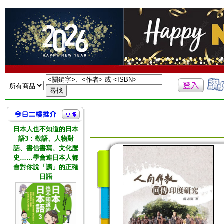
日本人也不知道的日本
語3：敬語、人物對
話、書信書寫、文化歷
史……學會連日本人都
會對你說「讚」的正確
日語