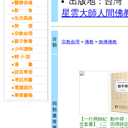
出版地：台灣
●醫療保健
●飲 食
星雲大師人間佛
●生活風格
●旅 遊
●宗教命理
分
●親子教養
宗教命理
>
佛教
>
南傳佛教
類
●少年讀物
●輕 小 說
●漫 畫
●語言學習
●考試用書
●電腦資訊
●專業書籍
同
類
書
【一行禪師紀
動中禪
推
念套書】（二
田禪師
薦