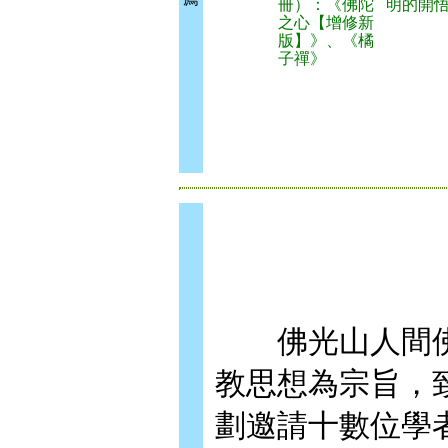
冊）：《佛陀
明的開
之心【增修新
版】》、《橘
子禪》
佛光山人間佛
教思想為宗旨，
劃邀請十數位學