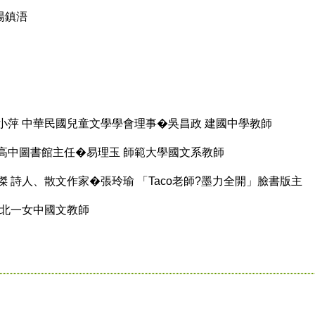
楊鎮浯
萍 中華民國兒童文學學會理事�吳昌政 建國中學教師
中圖書館主任�易理玉 師範大學國文系教師
詩人、散文作家�張玲瑜 「Taco老師?墨力全開」臉書版主
北一女中國文教師