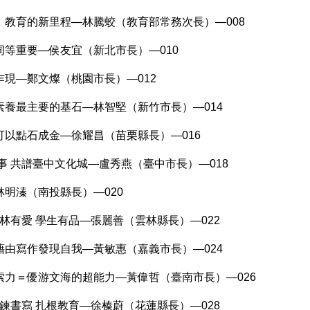
教育的新里程—林騰蛟（教育部常務次長）—008
等重要—侯友宜（新北市長）—010
現—鄭文燦（桃園市長）—012
養最主要的基石—林智堅（新竹市長）—014
以點石成金—徐耀昌（苗栗縣長）—016
事 共譜臺中文化城—盧秀燕（臺中市長）—018
明溱（南投縣長）—020
林有愛 學生有品—張麗善（雲林縣長）—022
由寫作發現自我—黃敏惠（嘉義市長）—024
力＝優游文海的超能力—黃偉哲（臺南市長）—026
鍊書寫 扎根教育—徐榛蔚（花蓮縣長）—028