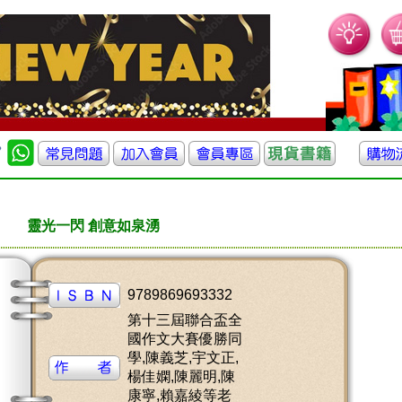
靈光一閃 創意如泉湧
9789869693332
第十三屆聯合盃全
國作文大賽優勝同
學,陳義芝,宇文正,
楊佳嫻,陳麗明,陳
康寧,賴嘉綾等老