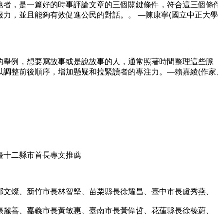
者，是一篇好的時事評論文章的三個關鍵條件，符合這三個條
力，並且能夠有效促進公民的對話。。 —陳康寧(國立中正大
舉例，想要寫故事或是說故事的人，通常照著時間整理這些脈
以調整前後順序，增加懸疑和拉緊讀者的專注力。—賴嘉綾(作家
十二縣市首長專文推薦
文燦、新竹市長林智堅、苗栗縣長徐耀昌、臺中市長盧秀燕、
麗善、嘉義市長黃敏惠、臺南市長黃偉哲、花蓮縣長徐榛蔚、