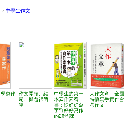
文
>
中學生作文
迅學寫作
作文開頭、結
中學生的第一
大作文章：全國
尾、擬題很簡
本寫作素養
特優寫手實作會
單
書：從好好寫
考作文
字到好好寫作
的26堂課