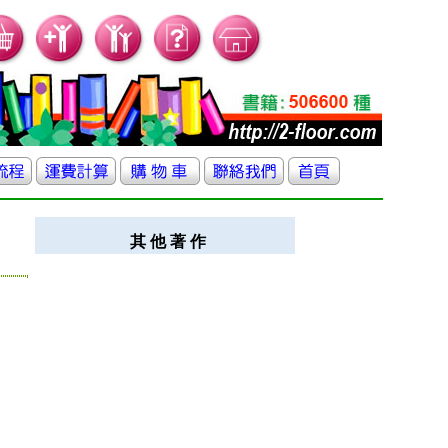
其 他 著 作