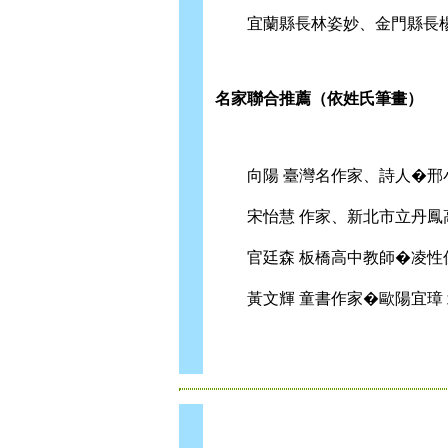
宜蘭縣長林姿妙、金門縣長
名家聯合推薦（依姓氏筆畫）
向陽 臺灣名作家、詩人�邢小
宋怡慧 作家、新北市立丹鳳高
官廷森 板橋高中教師�凌性傑 
黃文輝 童書作家�歐陽宜璋 