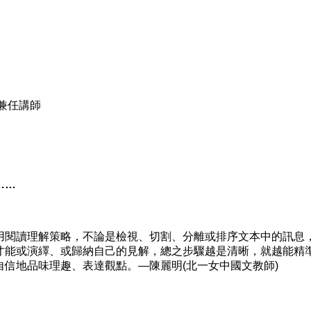
兼任講師
……
閱讀理解策略，不論是檢視、切割、分離或排序文本中的訊息
才能或演繹、或歸納自己的見解，總之步驟越是清晰，就越能精
信地品味理趣、表達觀點。—陳麗明(北一女中國文教師)