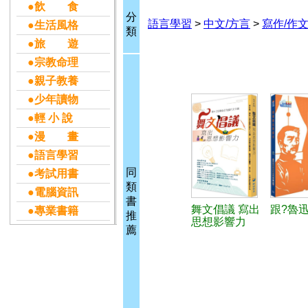
●飲 食
分
語言學習
>
中文/方言
>
寫作/作
●生活風格
類
●旅 遊
●宗教命理
●親子教養
●少年讀物
●輕 小 說
●漫 畫
●語言學習
同
●考試用書
類
●電腦資訊
書
舞文倡議 寫出
跟?魯
●專業書籍
推
思想影響力
薦