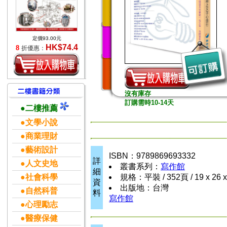
定價93.00元
HK$74.4
8
折優惠：
沒有庫存
訂購需時10-14天
●二樓推薦
●文學小說
●商業理財
●藝術設計
ISBN：9789869693332
詳
●人文史地
叢書系列：
寫作館
細
●社會科學
規格：平裝 / 352頁 / 19 x 26 
資
出版地：台灣
●自然科普
料
寫作館
●心理勵志
●醫療保健