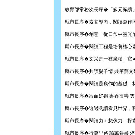
教育部常務次長序�「多元識讀」
縣市長序�素養導向，閱讀寫作同
縣市長序�創意，從日常中靈光乍
縣市長序�閱讀工程是培養核心素
縣市長序�文采是一枝魔杖，它可
縣市長序�共讀親子情 共筆藝文
縣市長序�閱讀是寫作的基礎—林
縣市長序�富而好禮 書香友善 雲
縣市長序�透過閱讀看見世界，藉
縣市長序�閱讀力＋想像力＋探索
縣市長序�行萬里路 讀萬卷書 淬