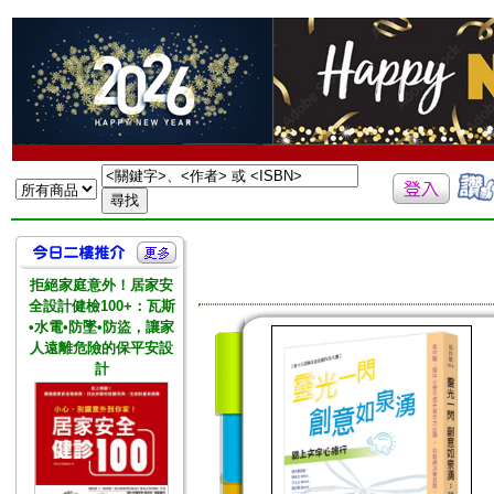
拒絕家庭意外！居家安
全設計健檢100+：瓦斯
•水電•防墜•防盜，讓家
人遠離危險的保平安設
計