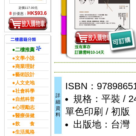
定價117.00元
HK$93.6
8
折優惠：
沒有庫存
●二樓推薦
訂購需時10-14天
●文學小說
●商業理財
●藝術設計
●人文史地
ISBN：9789865
●社會科學
詳
規格：平裝 / 240頁
●自然科普
細
●心理勵志
資
單色印刷 / 初版
料
●醫療保健
出版地：台灣
●飲 食
●生活風格