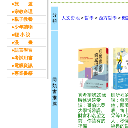
●旅 遊
●宗教命理
分
人文史地
>
哲學
>
西方哲學
>
概
●親子教養
類
●少年讀物
●輕 小 說
●漫 畫
●語言學習
●考試用書
●電腦資訊
●專業書籍
同
類
書
真希望我20歲
廁所裡
推
時修過這堂
課：每天
薦
課：哥倫比亞
鐘，跟
大學博雅課。
底、笛
財富和名望之
采等13
前，你該有的
人，秒懂
準備
經典的