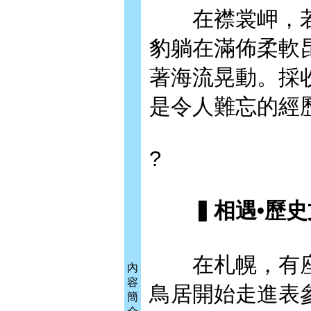
在襟裳岬，若
豹躺在滿佈柔軟
著海流晃動。採
是令人難忘的經
?
▍相遇•歷史
在札幌，有座
內
容
鳥居開始走進表
簡