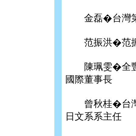
金磊�台灣第
范振洪�范振
陳珮雯�全豐
國際董事長
曾秋桂�台灣
日文系系主任