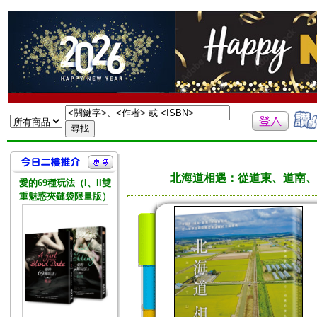
北海道相遇：從道東、道南、
愛的69種玩法（I、II雙
重魅惑夾鏈袋限量版）