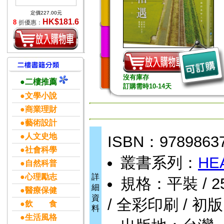
定價227.00元
HK$181.6
8
折優惠：
沒有庫存
●二樓推薦
訂購需時10-14天
●文學小說
●商業理財
●藝術設計
●人文史地
ISBN：9789863
●社會科學
叢書系列：
HE
●自然科普
●心理勵志
詳
規格：平裝 / 256
細
●醫療保健
資
/ 全彩印刷 / 初版
●飲 食
料
●生活風格