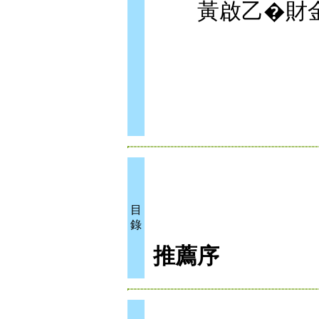
黃啟乙�財金
目
錄
推薦序