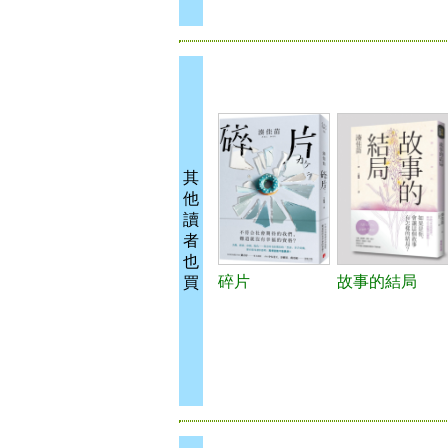
其
他
讀
者
也
碎片
故事的結局
買