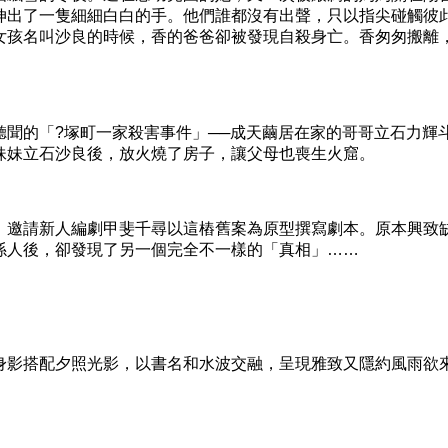
伸出了一隻細細白白的手。他們誰都沒有出聲，只以指尖碰觸彼
女孩名叫沙良的時候，香的爸爸卻被發現自殺身亡。香匆匆搬離
的「?塚町一家殺害事件」──成天繭居在家的哥哥立石力輝
妹妹立石沙良後，放火燒了房子，讓父母也喪生火窟。
邀請新人編劇甲斐千尋以這樁舊案為原型撰寫劇本。原本興致
係人後，卻發現了另一個完全不一樣的「真相」……
影搭配夕照光影，以書名和水波交融，呈現雅致又隱約風雨欲