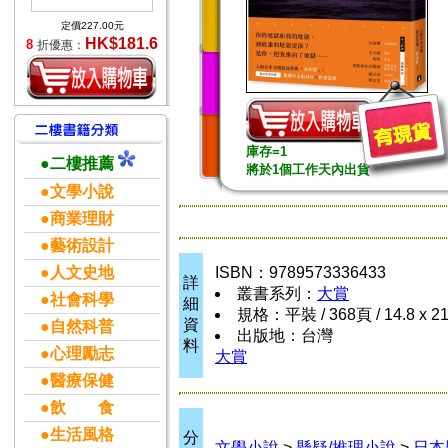
定價227.00元
HK$181.6
8
折優惠：
庫存=1
●二樓推薦
將於1個工作天內出貨
●文學小說
●商業理財
●藝術設計
●人文史地
ISBN：9789573336433
詳
叢書系列：
大賞
●社會科學
細
規格：平裝 / 368頁 / 14.8 x 2
資
●自然科普
出版地：台灣
料
●心理勵志
大賞
●醫療保健
●飲 食
●生活風格
分
文學小說
>
懸疑/推理小說
>
日本