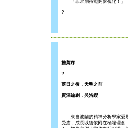
「非常期待能夠影視化！」
?
推薦序
?
落日之後，天明之前
資深編劇．吳洛纓
來自波蘭的精神分析學家愛麗
受虐，成長以後依附在極端理念