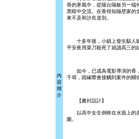
骨的寒風中，從陽台隔板另一端
黑暗中交流。在香得知隔壁家的
來不及和沙良道別。
十多年後，小鎮上發生駭人聽聞
平安夜用菜刀殺死了就讀高三的
如今，已成為電影導演的香，
內
千尋，因緣際會接觸到案件的關
容
簡
介
【書封設計】
以高中女生倒映在水面上的身
圍。