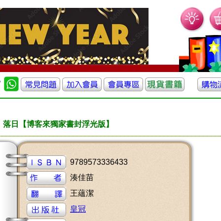
落日【博客來獨家書封浮光版】
9789573336433
湊佳苗
王蘊潔
皇冠