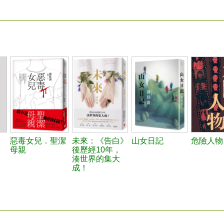
惡毒女兒．聖潔
未來：《告白》
山女日記
危險人物 I
母親
後歷經10年，
湊世界的集大
成！