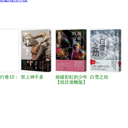
行卷10：
世上神不多
操縱彩虹的少年
白雪之劫
【炫目迷離版】