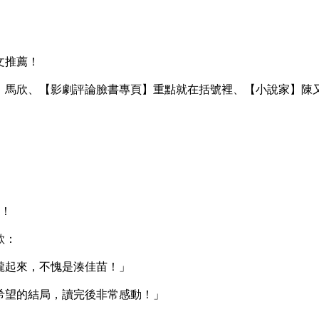
文推薦！
馬欣、【影劇評論臉書專頁】重點就在括號裡、【小說家】陳
推！
歎：
起來，不愧是湊佳苗！」
望的結局，讀完後非常感動！」