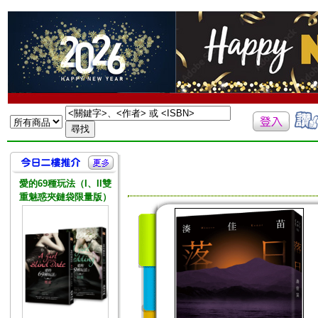
愛的69種玩法（I、II雙
重魅惑夾鏈袋限量版）