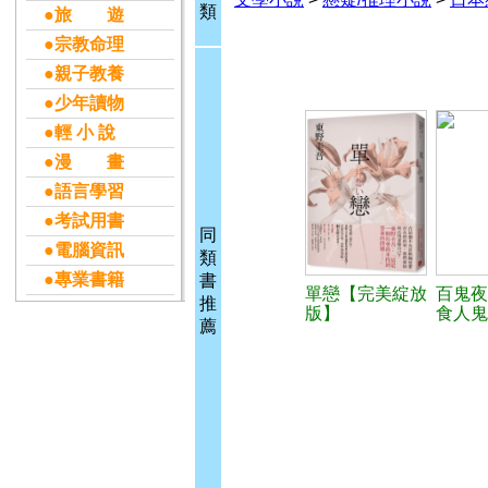
類
●旅 遊
●宗教命理
●親子教養
●少年讀物
●輕 小 說
●漫 畫
●語言學習
●考試用書
同
●電腦資訊
類
●專業書籍
書
單戀【完美綻放
百鬼夜
推
版】
食人鬼
薦