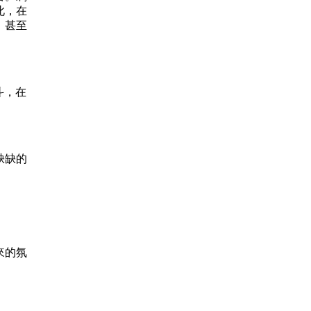
此，在
，甚至
斗，在
缺缺的
來的氛