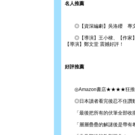
名人推薦
◎【資深編劇】吳洛纓 專
◎【導演】王小棣、【作家】
【導演】鄭文堂 震撼好評！
好評推薦
◎Amazon書店★★★★狂
◎日本讀者看完後忍不住讚
「最後把所有的伏筆全部收攏
「層層疊疊的解謎後是帶有希