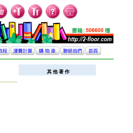
其 他 著 作