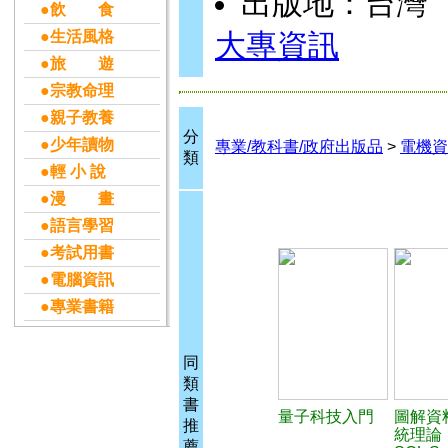
出版地：台灣
●飲 食
●生活風格
大專資訊
●旅 遊
●宗教命理
●親子教養
分
●少年讀物
專業/教科書/政府出版品
>
電機資
類
●輕 小 說
●漫 畫
●語言學習
●考試用書
●電腦資訊
●專業書籍
同
類
書
量子科技入門
圖解資
推
統理論
薦