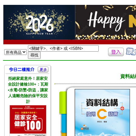
資料結
拒絕家庭意外！居家安
全設計健檢100+：瓦斯
•水電•防墜•防盜，讓家
人遠離危險的保平安設
計