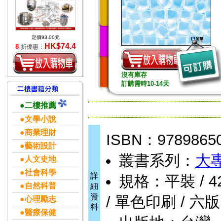
定價93.00元
HK$74.4
8
折優惠：
沒有庫存
訂購需時10-14天
●二樓推薦
●文學小說
●商業理財
ISBN：9789865
●藝術設計
叢書系列：
大
●人文史地
●社會科學
詳
規格：平裝 / 424
●自然科普
細
資
/ 單色印刷 / 六版
●心理勵志
料
●醫療保健