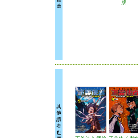
版
薦
其
他
讀
者
也