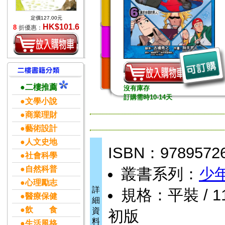
定價127.00元
HK$101.6
8
折優惠：
●二樓推薦
沒有庫存
訂購需時10-14天
●文學小說
●商業理財
●藝術設計
●人文史地
ISBN：9789572
●社會科學
●自然科普
叢書系列：
少
●心理勵志
詳
規格：平裝 / 11.
●醫療保健
細
●飲 食
資
初版
料
●生活風格