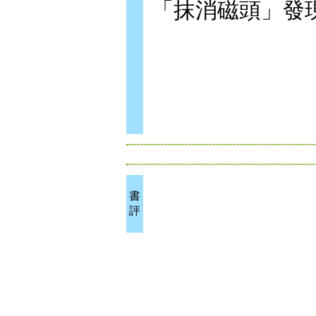
「抹消磁頭」發
書
評