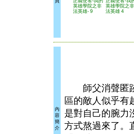
正義使者-我的
正義使者-我
買
英雄學院之非
英雄學院之
法英雄- 9
法英雄 4
師父消聲匿跡
區的敵人似乎有
內
是對自己的腕力
容
簡
方式熬過來了。
介