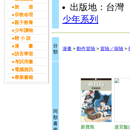
出版地：台灣
●旅 遊
●宗教命理
少年系列
●親子教養
●少年讀物
●輕 小 說
分
●漫 畫
漫畫
>
動作冒險
>
冒險／探險
>
類
●語言學習
●考試用書
●電腦資訊
●專業書籍
同
類
書
新寶島
迷宮飯(
推