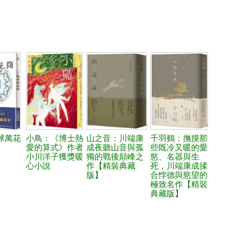
球萬花
小鳥：《博士熱
山之音：川端康
千羽鶴：撫摸那
愛的算式》作者
成夜聽山音與孤
些既冷又暖的愛
小川洋子獲獎暖
獨的戰後顛峰之
慾、名器與生
心小說
作【精裝典藏
死，川端康成揉
版】
合悖德與慾望的
極致名作【精裝
典藏版】