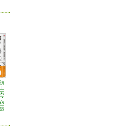
讀
工
索
了
望
這