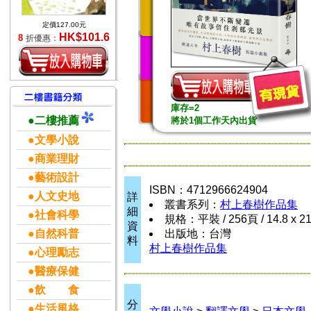
定價127.00元
HK$101.6
8
折優惠：
庫存=2
●二樓推薦
將於1個工作天內出貨
●文學小說
●商業理財
●藝術設計
ISBN：4712966624904
●人文史地
詳
叢書系列：
村上春樹作品集
細
●社會科學
規格：平裝 / 256頁 / 14.8 x 2
資
●自然科普
出版地：台灣
料
村上春樹作品集
●心理勵志
●醫療保健
●飲 食
分
●生活風格