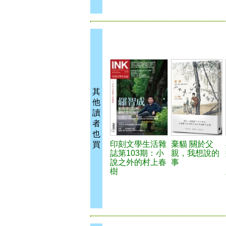
其
他
讀
者
也
印刻文學生活雜
棄貓 關於父
買
誌第103期：小
親，我想說的
說之外的村上春
事
樹