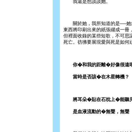
我還是想談談她。
關於她，我所知道的是──她創
東西將印刷出來的紙張綴成一冊
但裡面收錄的某些短歌，不可思
死亡。彷彿要展現愛與死是如何
你�和我的距離�好像很遠
當時是否該�在木星轉機？
將耳朵�貼在石枕上�能聽
是血液流動的�無聲，無聲