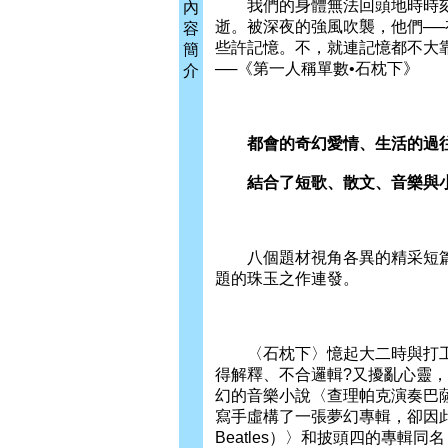
我們的身體無法回頭地時時刻
內
逝。被深夜的強風吹襲，他們─
容
些許記憶。不，就連記憶都不大
簡
──《第一人稱單數•石枕下》
介
都會的奇幻愛情、生活的過往
結合了短歌、散文、音樂與小
八個題材視角各異的精采短篇
題的珠玉之作連發。
〈石枕下〉憶起大二時與打工
得解釋、不合邏輯?又擾亂心靈
幻的音樂小說〈查理帕克演奏巴薩諾瓦（C
寫手虛構了一張夢幻專輯，卻因此衍
Beatles）〉和披頭四的專輯