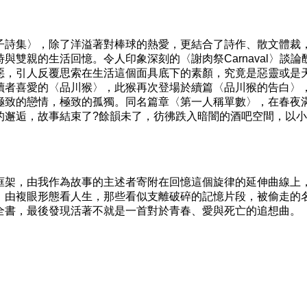
詩集〉，除了洋溢著對棒球的熱愛，更結合了詩作、散文體裁
與雙親的生活回憶。令人印象深刻的〈謝肉祭Carnaval〉談論
惡，引人反覆思索在生活這個面具底下的素顏，究竟是惡靈或是
讀者喜愛的〈品川猴〉，此猴再次登場於續篇〈品川猴的告白〉
極致的戀情，極致的孤獨。同名篇章〈第一人稱單數〉，在春夜
的邂逅，故事結束了?餘韻未了，彷彿跌入暗闇的酒吧空間，以
架，由我作為故事的主述者寄附在回憶這個旋律的延伸曲線上
，由複眼形態看人生，那些看似支離破碎的記憶片段，被偷走的
全書，最後發現活著不就是一首對於青春、愛與死亡的追想曲。