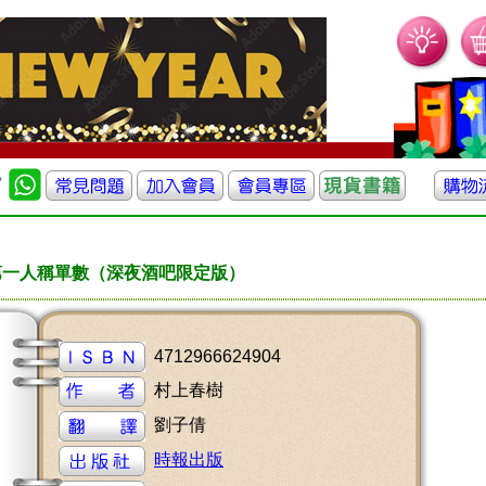
第一人稱單數（深夜酒吧限定版）
4712966624904
村上春樹
劉子倩
時報出版