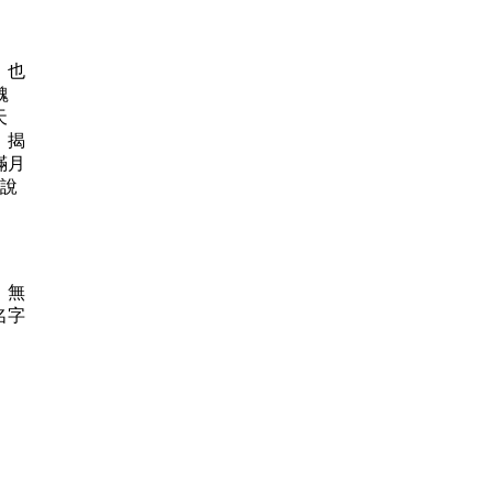
，也
醜
天
，揭
滿月
小說
，無
名字