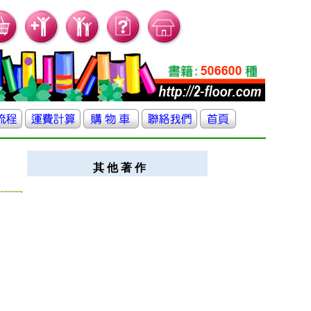
其 他 著 作