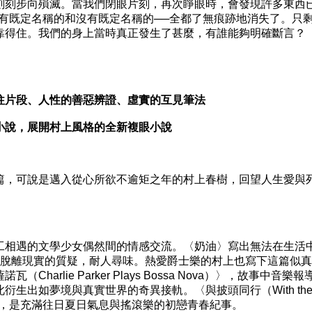
刻步向殞滅。當我們閉眼片刻，再次睜眼時，會發現許多東西
─有既定名稱的和沒有既定名稱的──全都了無痕跡地消失了。只
靠得住。我們的身上當時真正發生了甚麼，有誰能夠明確斷言？
片段、人性的善惡辨證、虛實的互見筆法
說，展開村上風格的全新複眼小說
，可說是邁入從心所欲不逾矩之年的村上春樹，回望人生愛與
相遇的文學少女偶然間的情感交流。〈奶油〉寫出無法在生活
，脫離現實的質疑，耐人尋味。熱愛爵士樂的村上也寫下這篇似
harlie Parker Plays Bossa Nova）〉，故事中音樂報
生出如夢境與真實世界的奇異接軌。〈與披頭同行（With th
同名，是充滿往日夏日氣息與搖滾樂的初戀青春紀事。