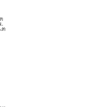
的
版。
人的