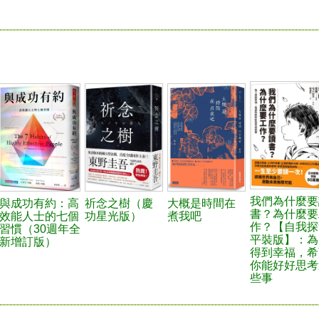
我們為什麼要
與成功有約：高
祈念之樹（慶
大概是時間在
書？為什麼要
效能人士的七個
功星光版）
煮我吧
作？【自我探
習慣（30週年全
平裝版】：為
新增訂版）
得到幸福，希
你能好好思考
些事