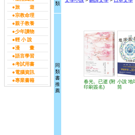
文學小說
>
翻譯文學
>
日本文學
類
●旅 遊
●宗教命理
●親子教養
●少年讀物
●輕 小 說
●漫 畫
●語言學習
●考試用書
同
類
●電腦資訊
書
●專業書籍
春光。已逝 (附
小說 地
推
印刷簽名)
筒
薦