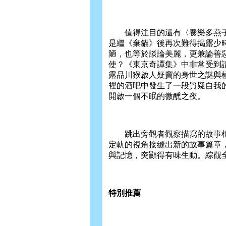
值得注目的還有〈養樂多燕子
是繼《棄貓》後再次難得揭露少時
陋，也等於談論美麗，更兼論善
使？《東京奇譚集》中非常受到
露品川猴啟人疑竇的身世之謎與
裡的酒吧中發生了一段質疑自我
開啟一個不眠的微醺之夜。
跳出旁觀者觀察描寫的故事框
定軌的視角接縫出新的故事篇章
與記憶，突顯得有味生動。綜觀
特別推薦