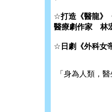
☆
打造《醫龍》
醫療劇作家 林
☆
日劇《外科女
「身為人類，醫