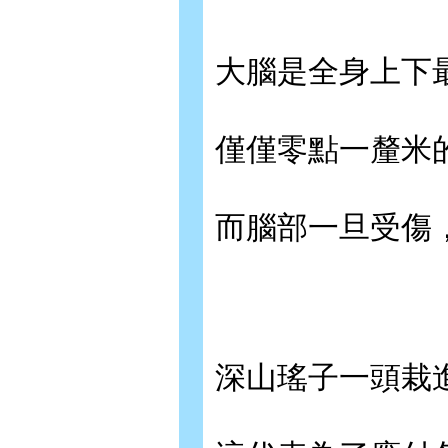
大腦是全身上下
僅僅零點一釐米
而腦部一旦受傷
深山瑤子一頭栽