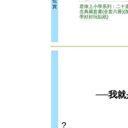
也
君偉上小學系列：二十
買
念典藏套書(全套六冊)(
學好好玩貼紙)
─
─
我就
?