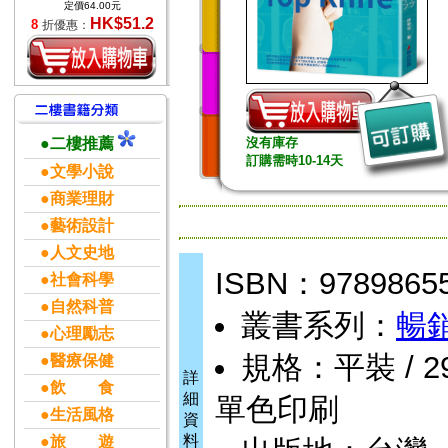
定價64.00元
HK$51.2
8
折優惠：
●二樓推薦
沒有庫存
訂購需時10-14天
●文學小說
●商業理財
●藝術設計
●人文史地
ISBN：9789865
●社會科學
●自然科普
叢書系列：
暢
●心理勵志
規格：平裝 / 296頁
●醫療保健
詳
●飲 食
細
單色印刷
●生活風格
資
料
●旅 遊