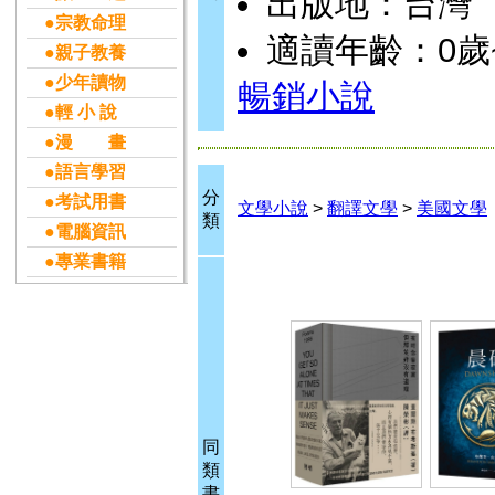
出版地：台灣
●宗教命理
適讀年齡：0歲
●親子教養
●少年讀物
暢銷小說
●輕 小 說
●漫 畫
●語言學習
分
●考試用書
文學小說
>
翻譯文學
>
美國文學
類
●電腦資訊
●專業書籍
同
類
書