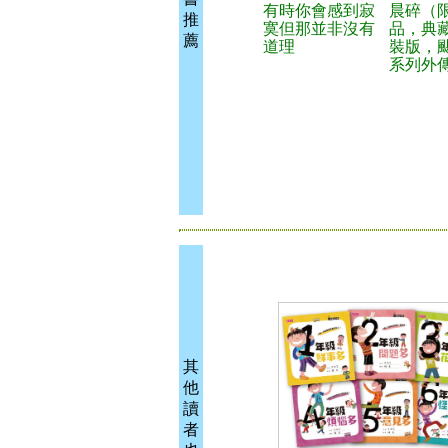
有時你會感到寂
晨碎（
推
寞但那並非沒有
品，典
薦
道理
裝版，
系列外
其
他
讀
者