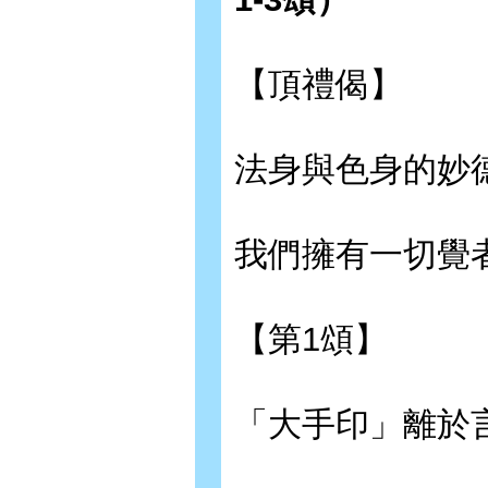
【頂禮偈】
法身與色身的妙
我們擁有一切覺
【第1頌】
「大手印」離於