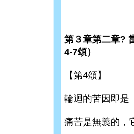
第３章第二章?
4-7頌）
【第4頌】
輪迴的苦因即是
痛苦是無義的，