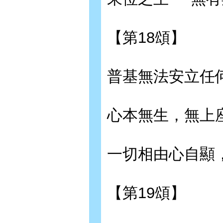
【第18頌】
普基無法安立任
心本無生，無上
一切相由心自顯
【第19頌】