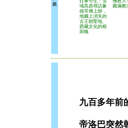
往事今生：雪
佛教大
薦
域高原尋訪象
圓滿教
雄耳傳上師，
地圖上消失的
古王朝聖地、
西藏文化的根
與魄
九百多年前的
帝洛巴突然朝