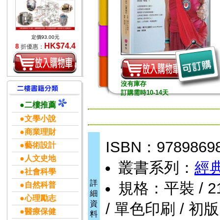
定價93.00元
HK$74.4
8
折優惠：
沒有庫存
訂購需時10-14天
●二樓推薦
●文學小說
●商業理財
ISBN：9789869
●藝術設計
●人文史地
叢書系列：
經
●社會科學
詳
規格：平裝 / 216
●自然科普
細
●心理勵志
資
/ 單色印刷 / 初版
●醫療保健
料