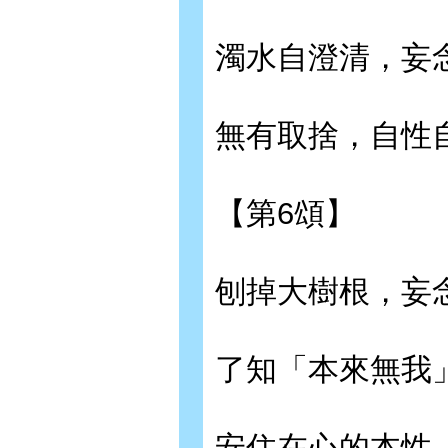
濁水自澄清，妄
無有取捨，自性
【第6頌】
刨掉大樹根，妄
了知「本來無我
安住在心的本性