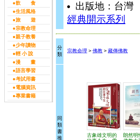
●飲 食
出版地：台灣
●生活風格
經典開示系列
●旅 遊
●宗教命理
●親子教養
●少年讀物
分
宗教命理
>
佛教
>
藏傳佛教
●輕 小 說
類
●漫 畫
●語言學習
●考試用書
●電腦資訊
●專業書籍
同
類
書
古象雄文明的
朗然明
推