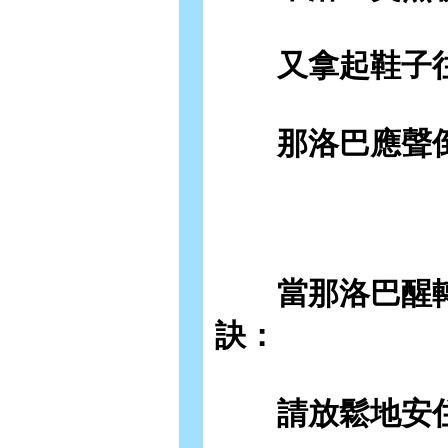
又拿起鞋子往
那洛巴應聲倒
當那洛巴醒轉
訣：
請放鬆地安住