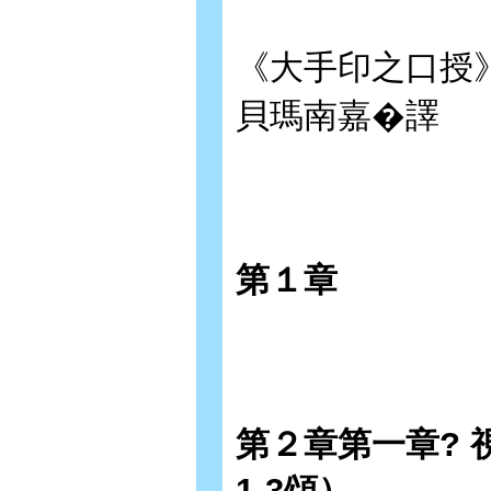
《大手印之口授》（M
貝瑪南嘉�譯
第１章
第２章第一章?
1-3頌）