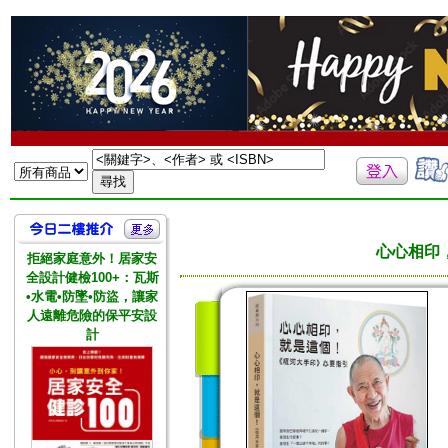
心心相印
拒絕家庭意外！居家安
全設計健檢100+：瓦斯
•水電•防墜•防盜，讓家
人遠離危險的保平安設
計