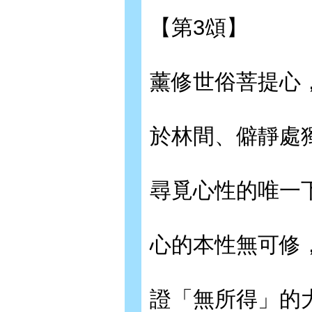
【第3頌】
薰修世俗菩提心
於林間、僻靜處
尋覓心性的唯一
心的本性無可修
證「無所得」的