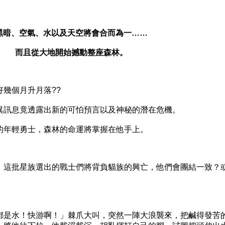
黑暗、空氣、水以及天空將會合而為一……
而且從大地開始撼動整座森林。
幾個月升月落??
訊息竟透露出新的可怕預言以及神秘的潛在危機。
年輕勇士，森林的命運將掌握在他手上。
這批星族選出的戰士們將背負貓族的興亡，他們會團結一致？
是水！快游啊！」棘爪大叫，突然一陣大浪襲來，把鹹得發苦