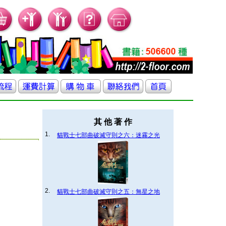
其 他 著 作
1.
貓戰士七部曲破滅守則之六：迷霧之光
2.
貓戰士七部曲破滅守則之五：無星之地