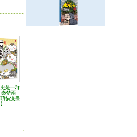
歷史是一群
)：秦楚兩
【萌貓漫畫
史】