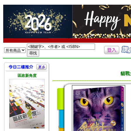
貓戰
區政新角度