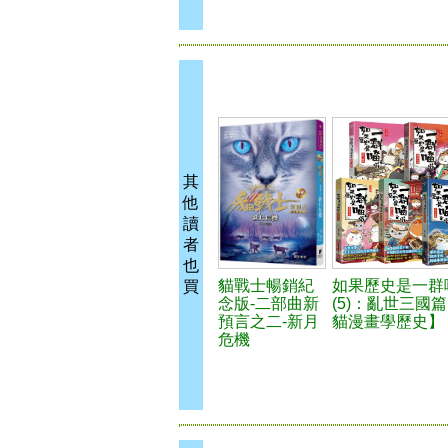
其
他
讀
者
也
貓戰士暢銷紀
如果歷史是一群
買
念版-二部曲新
(5)：亂世三國
預言之二-新月
貓漫畫學歷史】
危機