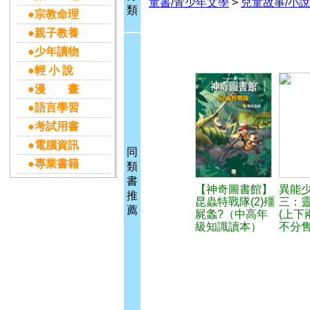
童書/青少年文學
>
兒童故事/小說
類
●宗教命理
●親子教養
●少年讀物
●輕 小 說
●漫 畫
●語言學習
●考試用書
●電腦資訊
同
●專業書籍
類
書
【神奇圖書館】
異能
推
昆蟲特戰隊(2)殭
三：
薦
屍螽?（中高年
(上下
級知識讀本）
不分售