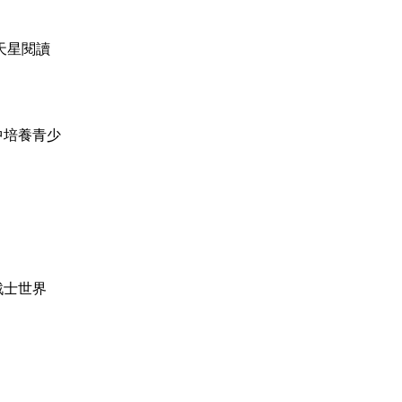
天星閱讀
中培養青少
戰士世界