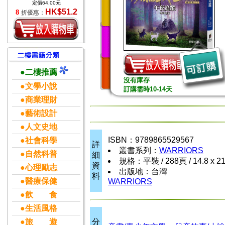
定價64.00元
HK$51.2
8
折優惠：
●二樓推薦
沒有庫存
●文學小說
訂購需時10-14天
●商業理財
●藝術設計
●人文史地
ISBN：9789865529567
●社會科學
詳
叢書系列：
WARRIORS
●自然科普
細
規格：平裝 / 288頁 / 14.8 x 21
資
●心理勵志
出版地：台灣
料
●醫療保健
WARRIORS
●飲 食
●生活風格
●旅 遊
分