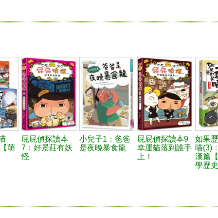
喵
屁屁偵探讀本
小兒子1：爸爸
屁屁偵探讀本9
如果
篇【萌
7：好景莊有妖
是夜晚暴食龍
幸運貓落到誰手
喵(3
怪
上！
漢篇
學歷