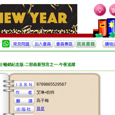
士暢銷紀念版-二部曲新預言之一-午夜追蹤
9789865529567
艾琳•杭特
高子梅
晨星