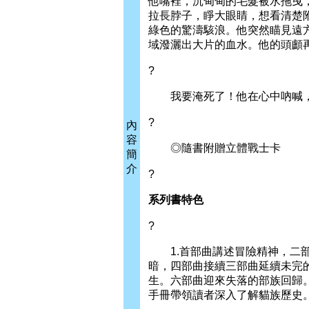
他嘴裡，沉甸甸的毛髮被水拖曳
拉長脖子，睜大眼睛，想看清楚
綠色的驚濤駭浪。他突然瞄見遠
域潑灑出大片的血水。他的頭顱
?
我要淹死了！他在心中吶喊，
?
內
容
◎隨書附贈立體戰士卡
簡
介
?
系列書特色
?
1.首部曲講述冒險精神，二部
暗，四部曲接續三部曲延續未完
生。六部曲迎來失落的部族回歸
手冊帶領讀者深入了解貓族歷史