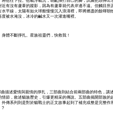
，將他往下拉。他載浮載沉，胡亂揮打自己的腳，試圖把頭伸出
附近有沒有蘆葦的蹤影，因為有蘆葦就代表岸邊不遠。但觸目所
方水平線，太陽有如火球般慢慢沉入浪濤裡，即將燃盡的餘暉朝
再度被水淹沒，冰冷的鹹水又一次灌進嘴裡。
身體不斷掙扎。星族祖靈們，快救我！
曲描述愛情與親情的掙扎，三部曲則結合前兩部曲的特色，講
的情節，敘述貓族歷史，引爆更精采的傳說。五部曲揭開部族的
。外傳系列則是對於貓戰士的正文故事起到了補充或整是完整作
。?