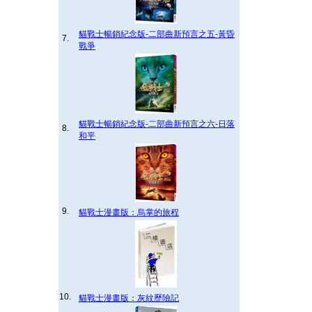
貓戰士暢銷紀念版-二部曲新預言之五-黃昏
7.
戰爭
貓戰士暢銷紀念版-二部曲新預言之六-日落
8.
和平
9.
貓戰士漫畫版：烏掌的旅程
10.
貓戰士漫畫版：灰紋歷險記