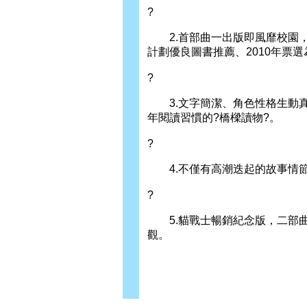
?
2.首部曲一出版即風靡校園，
計劃優良圖書推薦、2010年票
?
3.文字簡潔、角色性格生動真
年閱讀習慣的?橋樑讀物?。
?
4.不僅有高潮迭起的故事情節
?
5.貓戰士暢銷紀念版，二部曲
觀。