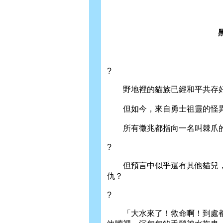
?
野地裡的貓族已經和平共存好
但如今，來自勇士祖靈的怪異
所有徵兆都指向一名叫棘爪的
?
但預言中似乎還有其他貓兒，
仇？
?
「大水來了！救命啊！到處都