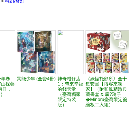
>
科幻/奇幻
少年卷
異能少年 (全套4冊)
神奇柑仔店
《妖怪托顧所》全十
靈山採藥
1：帶來幸福
集套書【博客來獨
兩冊，
的錢天堂
家】（附和風精緻典
)
（臺灣獨家
藏書盒 & 廣?玲子
限定特裝
�Minoru臺灣限定簽
版）
繪板二入組）