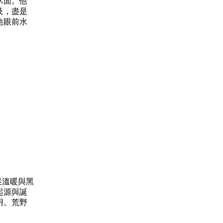
水面。他
及，盡是
他眼前水
述溫暖與黑
起源與誕
用。荒野