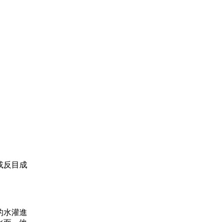
或反目成
的水灌進