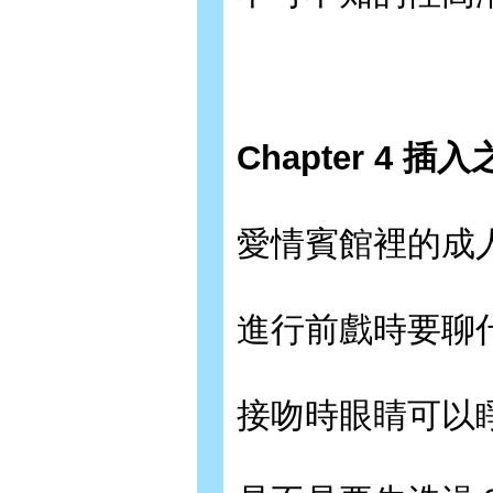
Chapter 4
愛情賓館裡的成人
進行前戲時要聊什
接吻時眼睛可以睜