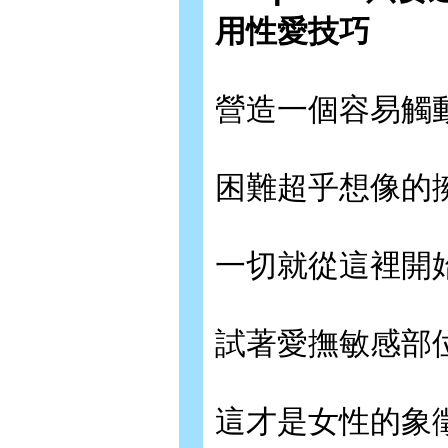
用性愛技巧
營造一個容易觸
困難超乎想像的
一切就從這裡開
試著愛撫敏感部位
這才是女性的象