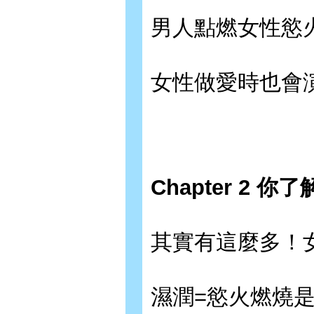
男人點燃女性慾
女性做愛時也會演
Chapter 2
其實有這麼多！
濕潤=慾火燃燒是