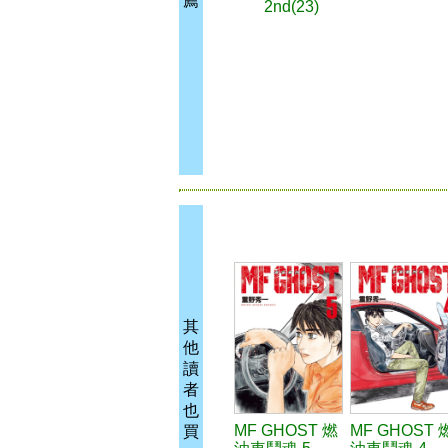
薦
2nd(23)
其
他
讀
者
也
MF GHOST 燃
MF GHOST 
買