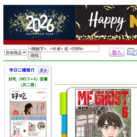
好吃（NO.5＋6）套書
（共二冊）