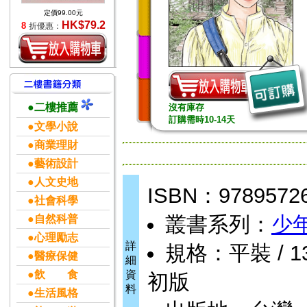
定價99.00元
HK$79.2
8
折優惠：
●二樓推薦
沒有庫存
訂購需時10-14天
●文學小說
●商業理財
●藝術設計
●人文史地
ISBN：9789572
●社會科學
叢書系列：
少
●自然科普
●心理勵志
詳
規格：平裝 / 13 
●醫療保健
細
●飲 食
資
初版
料
●生活風格