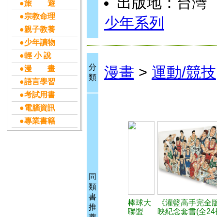
出版地：台灣
●旅 遊
●宗教命理
少年系列
●親子教養
●少年讀物
●輕 小 說
分
漫畫
>
運動/競技
●漫 畫
類
●語言學習
●考試用書
●電腦資訊
●專業書籍
同
類
書
棒球大
《灌籃高手完全
推
聯盟
映紀念套書(全24