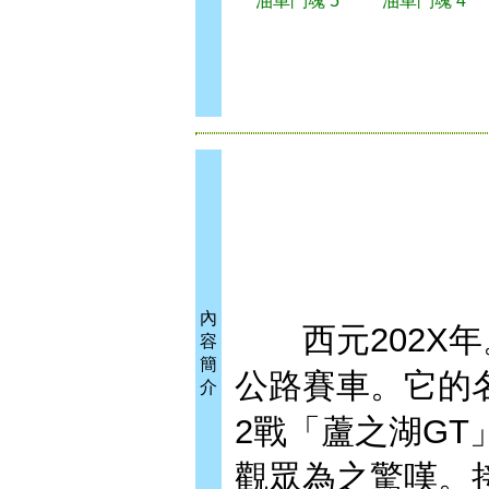
油車鬥魂 5
油車鬥魂 4
內
西元202X年
容
簡
公路賽車。它的
介
2戰「蘆之湖G
觀眾為之驚嘆。