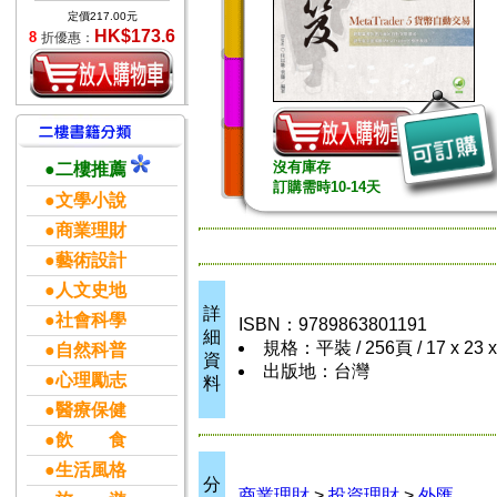
定價217.00元
HK$173.6
8
折優惠：
沒有庫存
●二樓推薦
訂購需時10-14天
●文學小說
●商業理財
●藝術設計
●人文史地
詳
●社會科學
ISBN：9789863801191
細
規格：平裝 / 256頁 / 17 x 23 
●自然科普
資
出版地：台灣
●心理勵志
料
●醫療保健
●飲 食
●生活風格
分
商業理財
>
投資理財
>
外匯