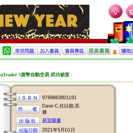
taTrader 5貨幣自動交易 武功祕笈
9789863801191
Dave C,任以能,奕
滕
易習圖書
2021年5月01日