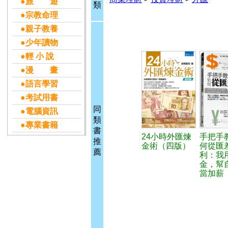
●旅 遊
類
●宗教命理
●親子教養
●少年讀物
●輕 小 說
●漫 畫
●語言學習
●考試用書
同
●電腦資訊
類
●專業書籍
書
24小時外匯煉
手把手
推
金術（四版）
何從匯
薦
利：我用
金，幫
當加薪