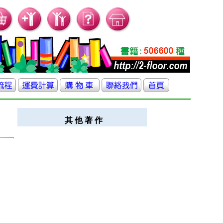
其 他 著 作