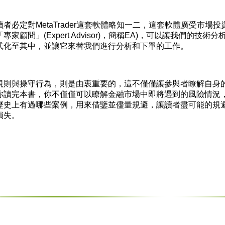
定對MetaTrader這套軟體略知一二，這套軟體廣受市場投
顧問」(Expert Advisor)，簡稱EA)，可以讓我們的技術分
式化至其中，並讓它來替我們進行分析和下單的工作。
則與操守行為，則是由衷重要的，這不僅僅讓參與者瞭解自身
你讀完本書，你不僅僅可以瞭解金融市場中即將遇到的風險情況
歷史上有過哪些案例，用來借鑒並儘量規避，讓讀者盡可能的規
損失。