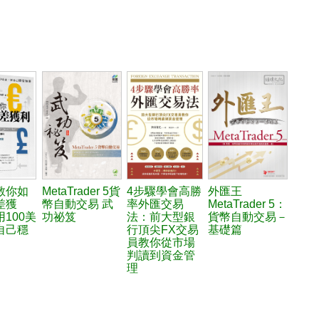
教你如
MetaTrader 5貨
4步驟學會高勝
外匯王
差獲
幣自動交易 武
率外匯交易
MetaTrader 5：
100美
功祕笈
法：前大型銀
貨幣自動交易－
自己穩
行頂尖FX交易
基礎篇
員教你從市場
判讀到資金管
理