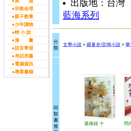
出版地：台灣
●旅 遊
●宗教命理
藍海系列
●親子教養
●少年讀物
●輕 小 說
●漫 畫
分
文學小說
>
羅曼史/言情小說
>
華
類
●語言學習
●考試用書
●電腦資訊
●專業書籍
同
類
書
慕南枝 十
問丹
推