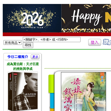
成為賈伯斯：天才巨星
的挫敗與孕成