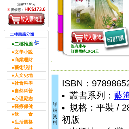
定價217.00元
HK$173.6
8
折優惠：
●二樓推薦
沒有庫存
訂購需時10-14天
●文學小說
●商業理財
●藝術設計
●人文史地
ISBN：9789865
●社會科學
●自然科普
叢書系列：
藍
●心理勵志
詳
規格：平裝 / 288
●醫療保健
細
●飲 食
資
初版
●生活風格
料