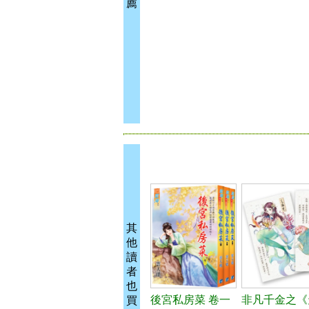
薦
其
他
讀
者
也
後宮私房菜 卷一
非凡千金之《
買