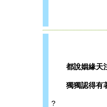
都說姻緣天注
獨獨認得有著
?