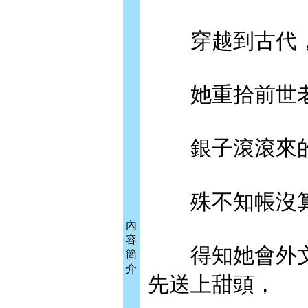
穿越到古代，
她重拾前世老
銀子滾滾來的
殊不知帳沒算
內
容
得知她會外文
簡
介
先送上甜頭，