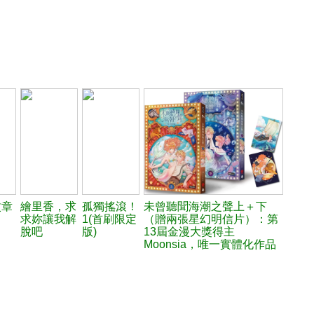
紋章
繪里香，求
孤獨搖滾！
未曾聽聞海潮之聲上＋下
求妳讓我解
1(首刷限定
（贈兩張星幻明信片）：第
脫吧
版)
13屆金漫大獎得主
Moonsia，唯一實體化作品