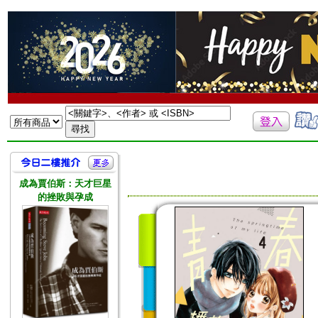
成為賈伯斯：天才巨星
的挫敗與孕成