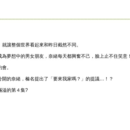
就讓整個世界看起來和昨日截然不同。
為夢想中的男女朋友，奈緒每天都興奮不己，臉上止不住笑意
約會。
開的奈緒，榛名提出了「要來我家嗎？」的提議…！？
溢的第４集?