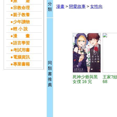
●旅 遊
分
漫畫
>
戀愛故事
>
女性向
●宗教命理
類
●親子教養
●少年讀物
●輕 小 說
●漫 畫
●語言學習
●考試用書
●電腦資訊
同
●專業書籍
類
書
死神少爺與黑
王家?
推
女僕 16 完
68
薦