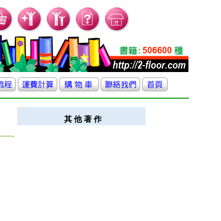
其 他 著 作