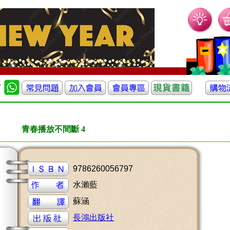
青春播放不間斷 4
9786260056797
水瀨藍
蘇涵
長鴻出版社