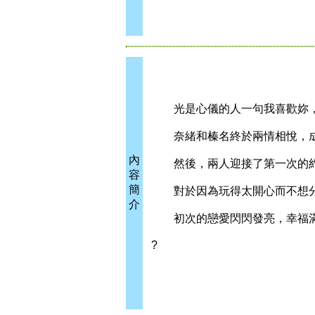
光是心儀的人一句我喜歡妳，
奈緒和榛名終於兩情相悅，成
內
然後，兩人迎接了第一次的
容
簡
對於因為玩得太開心而不想分
介
初次的戀愛閃閃發亮，幸福滿
?