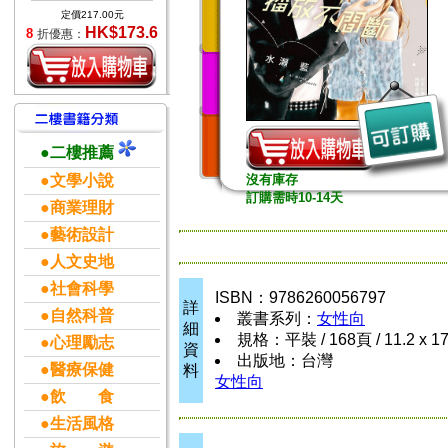
定價217.00元
HK$173.6
8
折優惠：
●二樓推薦
●文學小說
沒有庫存
訂購需時10-14天
●商業理財
●藝術設計
●人文史地
●社會科學
ISBN：9786260056797
詳
●自然科普
叢書系列：
女性向
細
規格：平裝 / 168頁 / 11.2 x 1
●心理勵志
資
出版地：台灣
●醫療保健
料
女性向
●飲 食
●生活風格