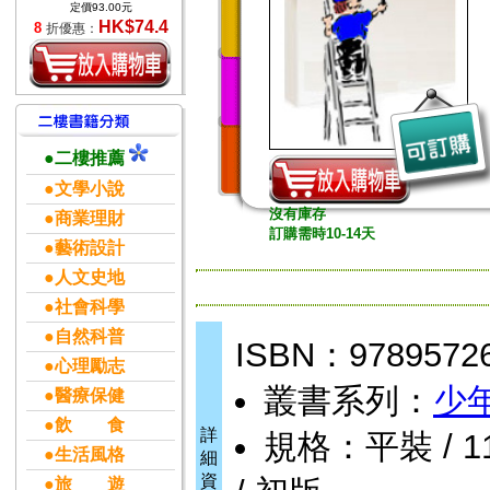
定價93.00元
HK$74.4
8
折優惠：
●二樓推薦
●文學小說
沒有庫存
●商業理財
訂購需時10-14天
●藝術設計
●人文史地
●社會科學
●自然科普
ISBN：9789572
●心理勵志
叢書系列：
少
●醫療保健
●飲 食
詳
規格：平裝 / 11.
●生活風格
細
資
●旅 遊