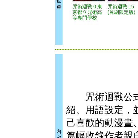
也
咒術迴戰 0 東
咒術迴戰 15
買
京都立咒術高
(首刷限定版)
等專門學校
咒術迴戰公式
紹、用語設定，
己喜歡的動漫畫
內
篇幅收錄作者親
容