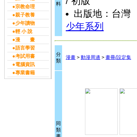
/ 初版
料
●宗教命理
出版地：台灣
●親子教養
●少年讀物
少年系列
●輕 小 說
●漫 畫
●語言學習
分
●考試用書
漫畫
>
動漫周邊
>
畫冊/設定集
類
●電腦資訊
●專業書籍
同
類
書