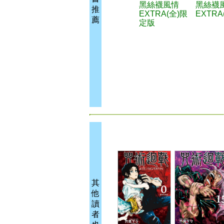
黑絲襪風情
黑絲襪
推
EXTRA(全)限
EXTRA
薦
定版
其
他
讀
者