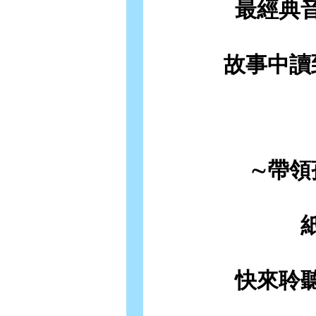
最經典
故事中讀
∼帶領
快來聆