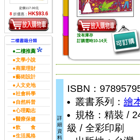
定價117.00元
HK$93.6
8
折優惠：
沒有庫存
訂購需時10-14天
●二樓推薦
●文學小說
●商業理財
●藝術設計
●人文史地
ISBN：9789579
●社會科學
叢書系列：
繪
●自然科普
●心理勵志
規格：精裝 / 24頁 
詳
●醫療保健
細
級 / 全彩印刷
●飲 食
資
●生活風格
料