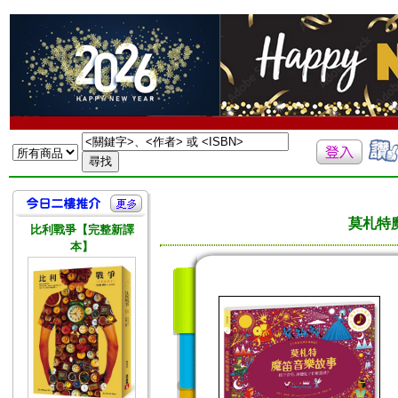
莫札特
比利戰爭【完整新譯
本】