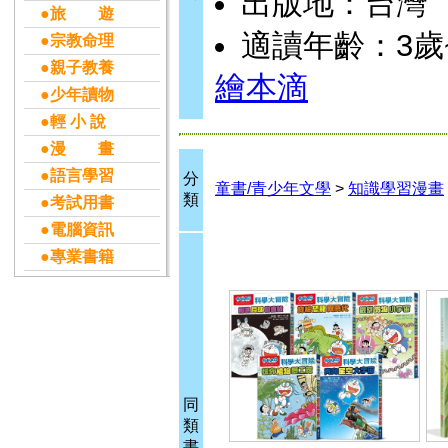
出版地：台灣
●旅 遊
適讀年齡：3歲
●宗教命理
●親子教養
繪本滴
●少年讀物
●輕 小 說
●漫 畫
●語言學習
分
童書/青少年文學
>
知識學習漫畫
類
●考試用書
●電腦資訊
●專業書籍
同
類
書