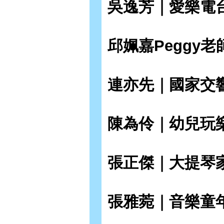
吳逸芳｜愛樂電
邱姵嘉Peggy老師
連亦先｜國家交
陳為伶｜幼兒玩
張正傑｜大提琴
張雅菀｜音樂童