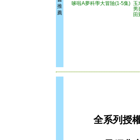
哆啦A夢科學大冒險(1-5集)
玉
推
男
薦
田
全系列授權