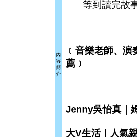
等到讀完故
﹝音樂老師、演
內
薦﹞
容
簡
介
Jenny吳怡真
大V生活｜人氣