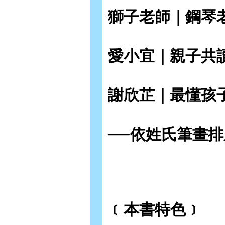
獅子老師｜鋼琴
愛小宜｜親子共
謝欣芷｜最懂孩
──依姓氏筆畫排
﹝本書特色﹞