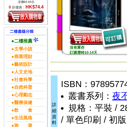
定價93.00元
HK$74.4
8
折優惠：
●二樓推薦
沒有庫存
●文學小說
訂購需時10-14天
●商業理財
●藝術設計
●人文史地
●社會科學
ISBN：9789577
●自然科普
叢書系列：
夜
●心理勵志
●醫療保健
詳
規格：平裝 / 288
●飲 食
細
資
/ 單色印刷 / 初版
●生活風格
料
●旅 遊