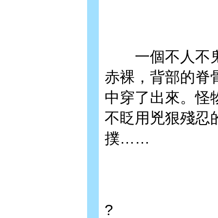
一個不人不鬼
赤裸，背部的脊
中穿了出來。怪
不眨用兇狠殘忍
撲……
?