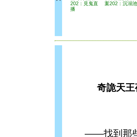
202：見鬼直
案202：沉溺
播
奇詭天王
——找到那些