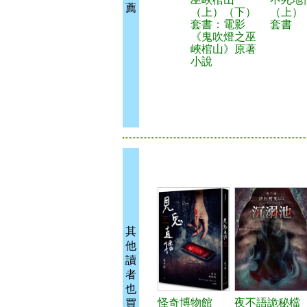
薦
（上）（下）
（上）
套書：電影
套書
《鬼吹燈之巫
峽棺山》原著
小說
其
他
讀
者
也
怪奇博物館
夜不語詭秘檔
買