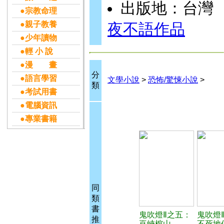
出版地：台灣
●宗教命理
●親子教養
夜不語作品
●少年讀物
●輕 小 說
●漫 畫
分
●語言學習
文學小說
>
恐怖/驚悚小說
>
類
●考試用書
●電腦資訊
●專業書籍
同
類
書
鬼吹燈Ⅱ之五：
鬼吹燈
推
巫峽棺山
不死地