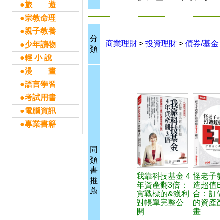
●旅 遊
●宗教命理
●親子教養
分
商業理財
>
投資理財
>
債券/基金
●少年讀物
類
●輕 小 說
●漫 畫
●語言學習
●考試用書
●電腦資訊
●專業書籍
同
類
書
我靠科技基金 4
怪老子
推
年資產翻3倍：
造超值E
薦
實戰標的&獲利
合：訂
對帳單完整公
的資產
開
畫