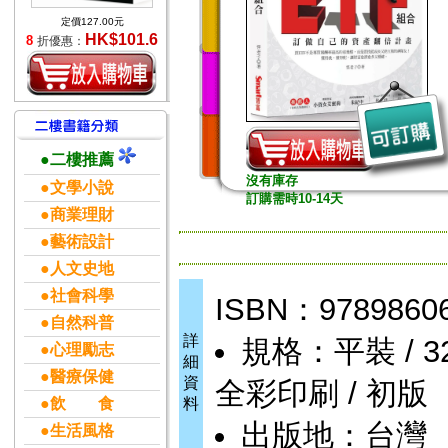
定價127.00元
HK$101.6
8
折優惠：
●二樓推薦
沒有庫存
●文學小說
訂購需時10-14天
●商業理財
●藝術設計
●人文史地
●社會科學
ISBN：9789860
●自然科普
詳
規格：平裝 / 320頁
●心理勵志
細
●醫療保健
資
全彩印刷 / 初版
●飲 食
料
出版地：台灣
●生活風格