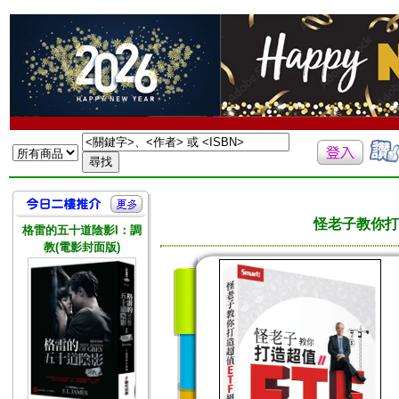
怪老子教你打
格雷的五十道陰影I：調
教(電影封面版)