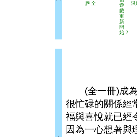
唇 全
限
遊
戲
重
新
開
始 2
(全一冊)
很忙碌的關係經
福與喜悅就已經
因為一心想著與