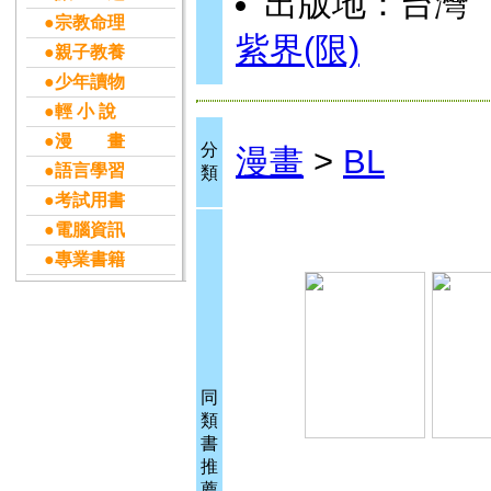
出版地：台灣
●宗教命理
紫界(限)
●親子教養
●少年讀物
●輕 小 說
●漫 畫
分
漫畫
>
BL
●語言學習
類
●考試用書
●電腦資訊
●專業書籍
同
類
書
推
薦