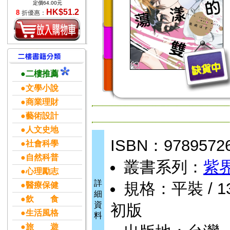
定價64.00元
HK$51.2
8
折優惠：
●二樓推薦
●文學小說
●商業理財
●藝術設計
●人文史地
ISBN：9789572
●社會科學
●自然科普
叢書系列：
紫界
●心理勵志
詳
規格：平裝 / 13 
●醫療保健
細
●飲 食
資
初版
●生活風格
料
●旅 遊