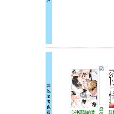
其
他
讀
者
也
療
心神蕩漾的雙
紅
買
傷