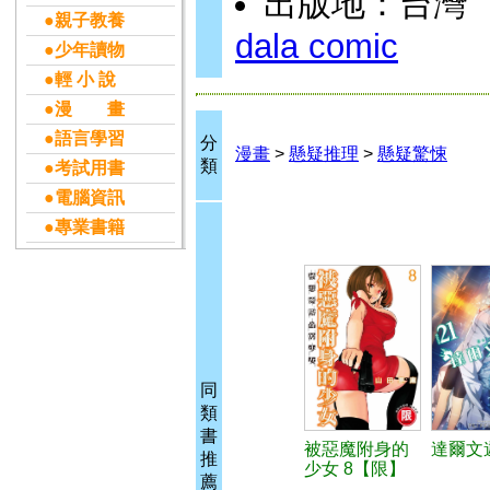
出版地：台灣
●親子教養
dala comic
●少年讀物
●輕 小 說
●漫 畫
●語言學習
分
漫畫
>
懸疑推理
>
懸疑驚悚
類
●考試用書
●電腦資訊
●專業書籍
同
類
書
被惡魔附身的
達爾文遊
推
少女 8【限】
薦