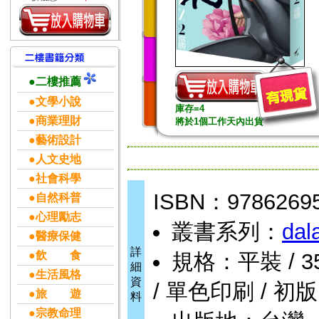
●二樓推薦
●文學小說
庫存=4
●商業理財
將於1個工作天內出貨
●藝術設計
●人文史地
●社會科學
ISBN：9786269
●自然科普
●心理勵志
叢書系列：
dal
●醫療保健
詳
●飲 食
規格：平裝 / 352
細
●生活風格
資
/ 單色印刷 / 初版
●旅 遊
料
●宗教命理