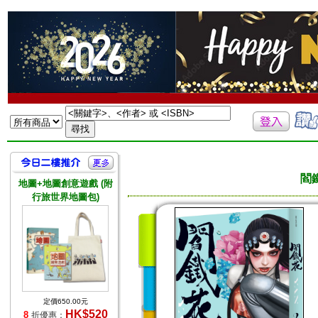
閻
地圖+地圖創意遊戲 (附
行旅世界地圖包)
定價650.00元
HK$520
8
折優惠：