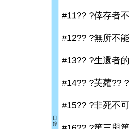
#11?? ?倖存者不止
#12?? ?無所不能
#13?? ?生還者的謊
#14?? ?芙蘿?? ?
#15?? ?非死不可?
目
錄
#16?? ?第三與第