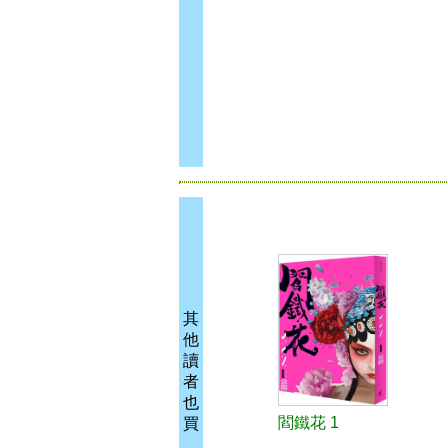
其
他
讀
者
也
閻鐵花 1
買