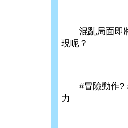
混亂局面即將
現呢？
#冒險動作? #戰
力