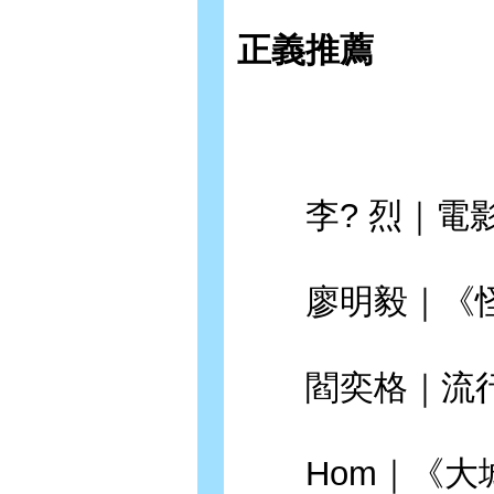
正義推薦
李? 烈｜電
廖明毅｜《怪
閻奕格｜流行
Hom｜《大