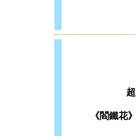
超
《閻鐵花》