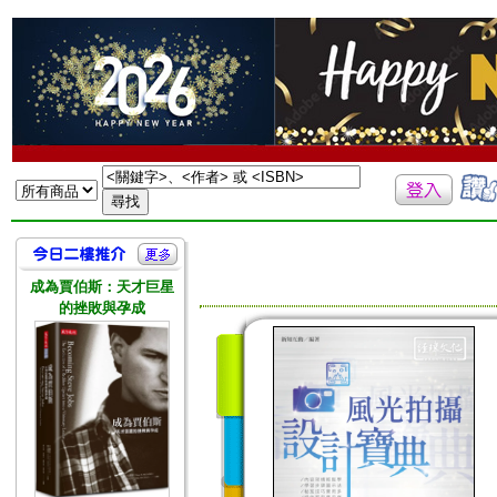
成為賈伯斯：天才巨星
的挫敗與孕成