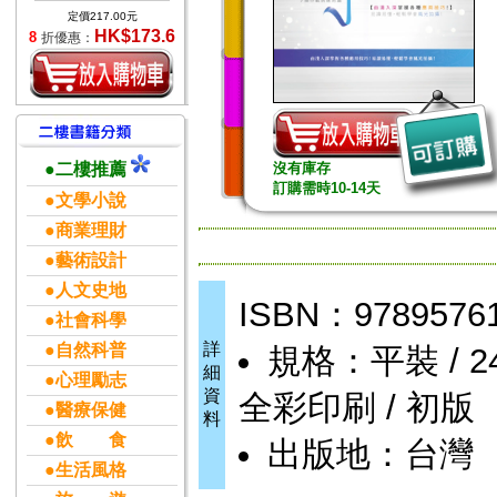
定價217.00元
HK$173.6
8
折優惠：
●二樓推薦
沒有庫存
訂購需時10-14天
●文學小說
●商業理財
●藝術設計
●人文史地
ISBN：9789576
●社會科學
詳
●自然科普
規格：平裝 / 246頁
細
●心理勵志
資
全彩印刷 / 初版
●醫療保健
料
●飲 食
出版地：台灣
●生活風格