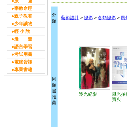
●旅 遊
●宗教命理
分
●親子教養
藝術設計
>
攝影
>
各類攝影
>
風
類
●少年讀物
●輕 小 說
●漫 畫
●語言學習
●考試用書
●電腦資訊
●專業書籍
同
類
書
逐光紀影
風光拍
推
寶典
薦