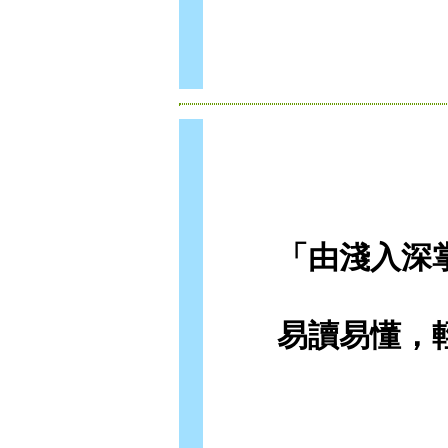
「由淺入深掌
易讀易懂，輕